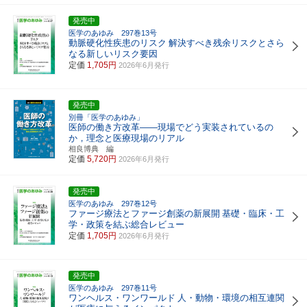
発売中
医学のあゆみ 297巻13号
動脈硬化性疾患のリスク
解決すべき残余リスクとさら
なる新しいリスク要因
定価
1,705円
2026年6月発行
発売中
別冊「医学のあゆみ」
医師の働き方改革――現場でどう実装されているの
か，理念と医療現場のリアル
相良博典 編
定価
5,720円
2026年6月発行
発売中
医学のあゆみ 297巻12号
ファージ療法とファージ創薬の新展開
基礎・臨床・工
学・政策を結ぶ総合レビュー
定価
1,705円
2026年6月発行
発売中
医学のあゆみ 297巻11号
ワンヘルス・ワンワールド
人・動物・環境の相互連関