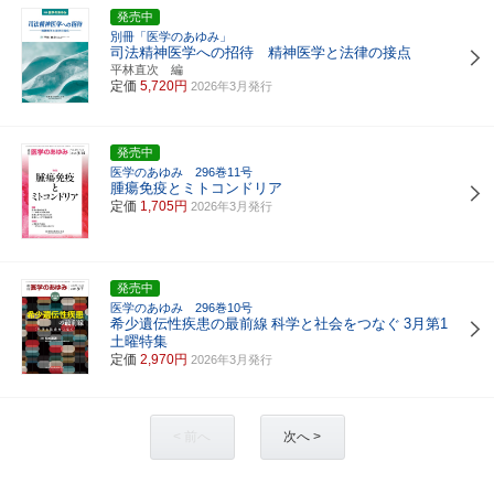
発売中
別冊「医学のあゆみ」
司法精神医学への招待 精神医学と法律の接点
平林直次 編
定価
5,720円
2026年3月発行
発売中
医学のあゆみ 296巻11号
腫瘍免疫とミトコンドリア
定価
1,705円
2026年3月発行
発売中
医学のあゆみ 296巻10号
希少遺伝性疾患の最前線
科学と社会をつなぐ
3月第1
土曜特集
定価
2,970円
2026年3月発行
< 前へ
次へ >