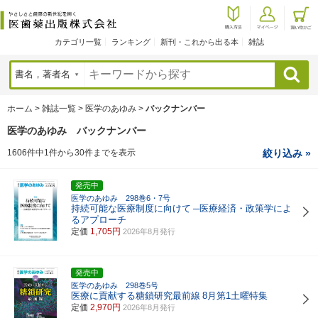
カテゴリ一覧
ランキング
新刊・これから出る本
雑誌
検索
ホーム
>
雑誌一覧
>
医学のあゆみ
>
バックナンバー
医学のあゆみ バックナンバー
1606件中1件から30件までを表示
絞り込み »
発売中
医学のあゆみ 298巻6・7号
持続可能な医療制度に向けて
─医療経済・政策学によ
るアプローチ
定価
1,705円
2026年8月発行
発売中
医学のあゆみ 298巻5号
医療に貢献する糖鎖研究最前線
8月第1土曜特集
定価
2,970円
2026年8月発行