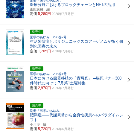
別冊「医学のあゆみ」
医療分野におけるブロックチェーンとNFTの活用
山田憲嗣 編
定価
5,280円
2026年7月発行
発売中
医学のあゆみ 298巻2号
生活習慣病とポリジェニックスコア
─ゲノムが拓く個
別化医療の未来
定価
1,705円
2026年7月発行
発売中
医学のあゆみ 298巻1号
日本における臓器移植の「青写真」
─脳死ドナー300
件時代に向けて
7月第1土曜特集
定価
2,970円
2026年7月発行
発売中
別冊「医学のあゆみ」
肥満症――代謝異常から全身性疾患へのパラダイムシ
フト
小川渉 編
定価
5,720円
2026年6月発行