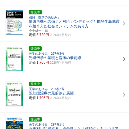
発売中
別冊「医学のあゆみ」
健康危機への備えと対応
パンデミックと能登半島地震
を踏まえた社会とシステムのあり方
今中雄一 編
定価
5,720円
2026年4月発行
発売中
医学のあゆみ 297巻3号
光遺伝学の基礎と臨床の最前線
定価
1,705円
2026年4月発行
発売中
医学のあゆみ 297巻2号
認知症治療の最前線と展望
定価
1,705円
2026年4月発行
発売中
医学のあゆみ 297巻1号
薬事利用に資する「適合性」と「信頼性」をもつリア