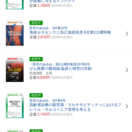
が医療に与えるインパクト
定価
1,705円
2026年6月発行
発売中
医学のあゆみ 297巻10号
免疫セネセンスと自己免疫疾患
6月第1土曜特集
定価
2,970円
2026年6月発行
発売中
「医学のあゆみ」第5土曜特集第297巻9号
がん医療の最前線
臨床と研究の共創
松浦成昭 企画
定価
6,820円
2026年5月発行
発売中
医学のあゆみ 297巻8号
高齢者診療の新常識：マルチモビディティにおけるフ
レイル・サルコペニア管理を考える
定価
1,705円
2026年5月発行
発売中