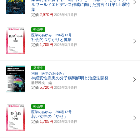
ルワールドエビデンス作成に向けた提言
4月第1土曜特
集
定価
2,970円
2026年4月発行
発売中
医学のあゆみ 296巻13号
社会的つながりと健康
定価
1,705円
2026年3月発行
発売中
別冊「医学のあゆみ」
神経変性疾患の分子病態解明と治療法開発
勝野雅央 編
定価
5,720円
2026年3月発行
発売中
医学のあゆみ 296巻12号
若い女性の「やせ」
定価
1,705円
2026年3月発行