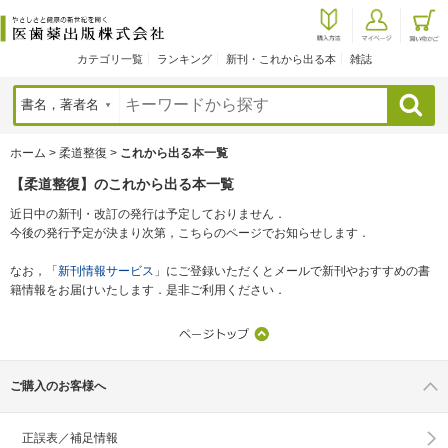
カテゴリ一覧
ランキング
新刊・これから出る本
雑誌
検索
ホーム
>
柔道整復
>
これから出る本一覧
【柔道整復】のこれから出る本一覧
近日中の新刊・改訂の発行は予定しておりません．
今後の発行予定が決まり次第，こちらのページでお知らせします．
なお，「
新刊情報サービス
」にご登録いただくとメールで新刊やおすすめの書
籍情報をお届けいたします．是非ご利用ください．
ご購入のお客様へ
正誤表／補足情報