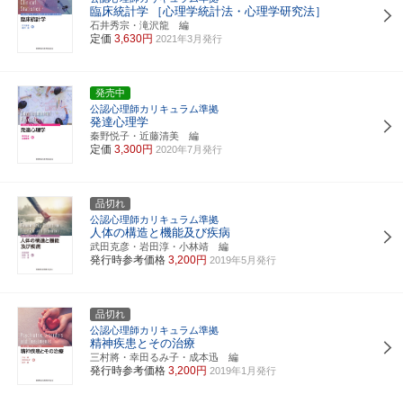
臨床統計学
［心理学統計法・心理学研究法］
石井秀宗・滝沢龍 編
定価
3,630円
2021年3月発行
発売中
公認心理師カリキュラム準拠
発達心理学
秦野悦子・近藤清美 編
定価
3,300円
2020年7月発行
品切れ
公認心理師カリキュラム準拠
人体の構造と機能及び疾病
武田克彦・岩田淳・小林靖 編
発行時参考価格
3,200円
2019年5月発行
品切れ
公認心理師カリキュラム準拠
精神疾患とその治療
三村將・幸田るみ子・成本迅 編
発行時参考価格
3,200円
2019年1月発行