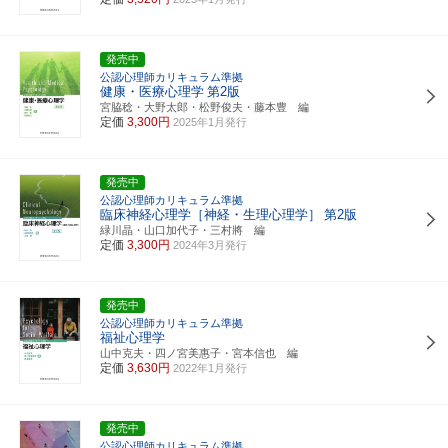
発売中
公認心理師カリキュラム準拠
健康・医療心理学
第2版
宮脇稔・大野太郎・松野俊夫・藤本豊 編
定価
3,300円
2025年1月発行
発売中
公認心理師カリキュラム準拠
臨床神経心理学［神経・生理心理学］
第2版
緑川晶・山口加代子・三村將 編
定価
3,300円
2024年3月発行
発売中
公認心理師カリキュラム準拠
福祉心理学
山中克夫・四ノ宮美惠子・宮本信也 編
定価
3,630円
2022年1月発行
発売中
公認心理師カリキュラム準拠