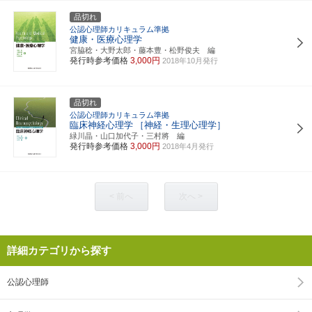
品切れ
公認心理師カリキュラム準拠
健康・医療心理学
宮脇稔・大野太郎・藤本豊・松野俊夫 編
発行時参考価格
3,000円
2018年10月発行
品切れ
公認心理師カリキュラム準拠
臨床神経心理学
［神経・生理心理学］
緑川晶・山口加代子・三村將 編
発行時参考価格
3,000円
2018年4月発行
< 前へ
次へ >
詳細カテゴリから探す
公認心理師