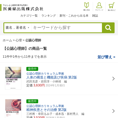
カテゴリ一覧
ランキング
新刊・これから出る本
雑誌
検索
ホーム
>
心理
>
公認心理師
【公認心理師】の商品一覧
11件中1件から11件までを表示
並び替え »
発売中
公認心理師カリキュラム準拠
人体の構造と機能及び疾病
第2版
武田克彦・岩田淳・小林靖 編
定価
3,630円
2024年1月発行
発売中
公認心理師カリキュラム準拠
精神疾患とその治療
第2版
三村將・幸田るみ子・成本迅・新村秀人 編
定価
3,520円
2025年1月発行