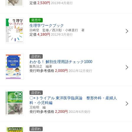
定価
2,530円
2013年4月発行
発売中
生理学ワークブック
目崎登 監修／西川彰・小林直行 著
定価
4,180円
2012年3月発行
品切れ
わかる！
解剖生理用語チェック1000
飯島治之 編著
発行時参考価格
2,000円
2011年12月発行
品切れ
〇×トライアル
東洋医学臨床論 整形外科・産婦人
科・小児科編
王暁明 編
発行時参考価格
2,200円
2011年6月発行
品切れ