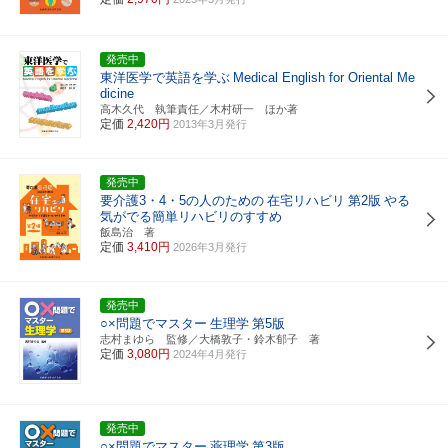
発売中
東洋医学で英語を学ぶ
Medical English for Oriental Me
dicine
高木久代 執筆責任／木村研一 ほか著
定価
2,420円
2013年3月発行
発売中
要介護3・4・5の人のための
在宅リハビリ
第2版
やる
気がでる簡単リハビリのすすめ
飯島治 著
定価
3,410円
2026年3月発行
発売中
○×問題でマスター
生理学
第5版
志村まゆら 監修／大橋敦子・鈴木郁子 著
定価
3,080円
2024年4月発行
発売中
○×問題でマスター
薬理学
第3版