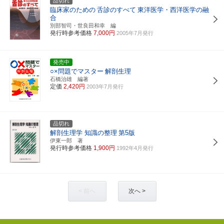
品切れ
臨床家のための
舌診のすべて
東洋医学・西洋医学の融
合
別部智司・世良田和幸 編
発行時参考価格
7,000円
2005年7月発行
発売中
○×問題でマスター
解剖生理
石橋治雄 編著
定価
2,420円
2003年7月発行
品切れ
解剖生理学 知識の整理
第5版
伊東一郎 著
発行時参考価格
1,900円
1992年4月発行
< 前へ
次へ >