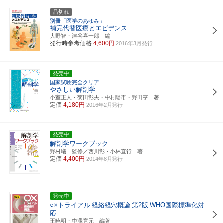
品切れ
別冊「医学のあゆみ」
補完代替医療とエビデンス
大野智・津谷喜一郎 編
発行時参考価格
4,600円
2016年3月発行
発売中
国家試験完全クリア
やさしい解剖学
小室正人・菊田彰夫・中村陽市・野田亨 著
定価
4,180円
2016年2月発行
発売中
解剖学ワークブック
野村嶬 監修／西川彰・小林直行 著
定価
4,400円
2014年8月発行
発売中
○×トライアル
経絡経穴概論
第2版
WHO国際標準化対
応
王暁明・中澤寛元 編著