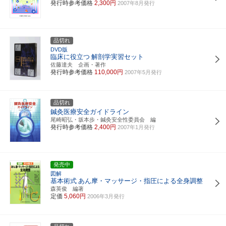
発行時参考価格
2,300円
2007年8月発行
品切れ
DVD版
臨床に役立つ
解剖学実習セット
佐藤達夫 企画・著作
発行時参考価格
110,000円
2007年5月発行
品切れ
鍼灸医療安全ガイドライン
尾崎昭弘・坂本歩・鍼灸安全性委員会 編
発行時参考価格
2,400円
2007年1月発行
発売中
図解
基本術式
あん摩・マッサージ・指圧による全身調整
森英俊 編著
定価
5,060円
2006年3月発行