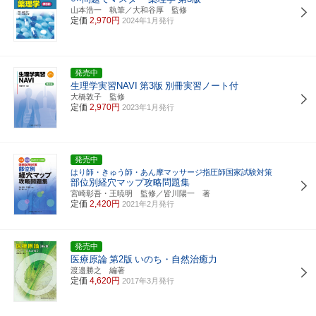
山本浩一 執筆／大和谷厚 監修
定価
2,970円
2024年1月発行
発売中
生理学実習NAVI
第3版
別冊実習ノート付
大橋敦子 監修
定価
2,970円
2023年1月発行
発売中
はり師・きゅう師・あん摩マッサージ指圧師国家試験対策
部位別経穴マップ攻略問題集
宮崎彰吾・王暁明 監修／皆川陽一 著
定価
2,420円
2021年2月発行
発売中
医療原論
第2版
いのち・自然治癒力
渡邉勝之 編著
定価
4,620円
2017年3月発行