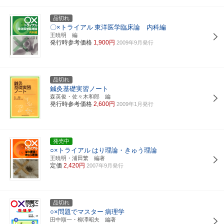
品切れ
〇×トライアル
東洋医学臨床論 内科編
王暁明 編
発行時参考価格
1,900円
2009年9月発行
品切れ
鍼灸基礎実習ノート
森英俊・佐々木和郎 編
発行時参考価格
2,600円
2009年1月発行
発売中
○×トライアル
はり理論・きゅう理論
王暁明・浦田繁 編著
定価
2,420円
2007年9月発行
品切れ
○×問題でマスター
病理学
田中順一・柳澤昭夫 編著