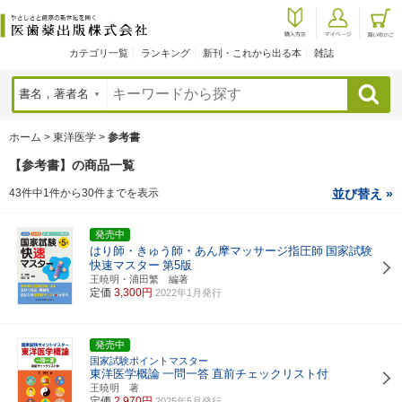
カテゴリ一覧
ランキング
新刊・これから出る本
雑誌
検索
ホーム
>
東洋医学
>
参考書
【参考書】の商品一覧
43件中1件から30件までを表示
並び替え »
発売中
はり師・きゅう師・あん摩マッサージ指圧師
国家試験
快速マスター
第5版
王暁明・浦田繁 編著
定価
3,300円
2022年1月発行
発売中
国家試験ポイントマスター
東洋医学概論
一問一答
直前チェックリスト付
王暁明 著
定価
2,970円
2025年5月発行