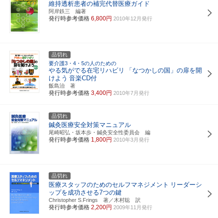
維持透析患者の補完代替医療ガイド
阿岸鉄三 編著
発行時参考価格
6,800円
2010年12月発行
品切れ
要介護3・4・5の人のための
やる気がでる在宅リハビリ
「なつかしの国」の扉を開
けよう
音楽CD付
飯島治 著
発行時参考価格
3,400円
2010年7月発行
品切れ
鍼灸医療安全対策マニュアル
尾崎昭弘・坂本歩・鍼灸安全性委員会 編
発行時参考価格
1,800円
2010年3月発行
品切れ
医療スタッフのためのセルフマネジメント
リーダーシ
ップを成功させる7つの鍵
Christopher S.Frings 著／木村聡 訳
発行時参考価格
2,200円
2009年11月発行