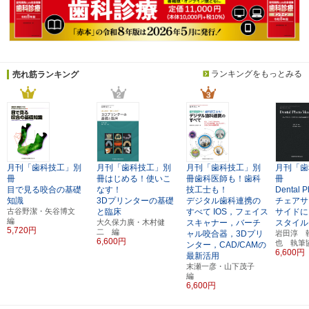
ランキングをもっとみる
売れ筋ランキング
月刊「歯科技工」別
月刊「歯科技工」別
月刊「歯科技工」別
月刊「歯
冊
冊はじめる！使いこ
冊歯科医師も！歯科
冊
目で見る咬合の基礎
なす！
技工士も！
Dental P
知識
3Dプリンターの基礎
デジタル歯科連携の
チェアサ
古谷野潔・矢谷博文
と臨床
すべて
IOS，フェイス
サイドに
編
大久保力廣・木村健
スキャナー，バーチ
スタイル
5,720円
二 編
ャル咬合器，3Dプリ
岩田淳 
6,600円
也 執筆
ンター，CAD/CAMの
6,600円
最新活用
末瀬一彦・山下茂子
編
6,600円