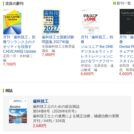
新刊一覧
注目の新刊
月刊「歯科技工」別
歯科技工士国家試験
月刊「歯科技工」別
月刊「歯
冊ワンランク上のク
問題集
2027年版
冊
冊
オリティを目指す
全国歯科技工士教育協
ジルコニア the ONE
Dental P
議会 編
CAD/CAM冠 Update
デジタルセラミック
チェアサ
7,480円
疋田一洋・木村健二
レストレーションに
サイドに
編
おけるワークフロー
スタイル
7,700円
伴清治・北原信也・遠
岩田淳 
山敏成 編
也 執筆
6,600円
6,600円
雑誌
歯科技工
歯科技工士のための総合雑誌
第54巻8号（2026年8月号）
歯科技工士との連携による矯正治療，補綴治療の実際
月刊／A4判／104頁
2,640円