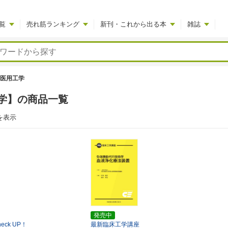
覧
売れ筋ランキング
新刊・これから出る本
雑誌
医用工学
学】の商品一覧
を表示
発売中
ck UP！
最新臨床工学講座