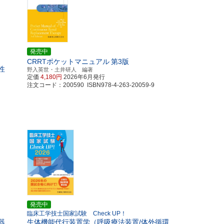
発売中
CRRTポケットマニュアル
第3版
性
野入英世・土井研人 編著
定価
4,180円
2026年6月発行
注文コード：200590 ISBN978-4-263-20059-9
発売中
臨床工学技士国家試験 Check UP！
器
生体機能代行装置学（呼吸療法装置/体外循環