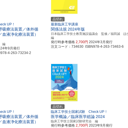
品切れ
ck UP！
最新臨床工学講座
呼吸療法装置／体外循
関係法規
2024年版
／血液浄化療法装置）
日本臨床工学技士教育施設協議会 監修／福田誠 ほ
編
発行時参考価格
2,700円
2024年3月発行
 編
注文コード：734630 ISBN978-4-263-73463-6
024年9月発行
8-4-263-73234-2
品切れ
ck UP！
臨床工学技士国家試験 Check UP！
呼吸療法装置／体外循
医学概論／臨床医学総論
2024
／血液浄化療法装置）
臨床工学技士国家試験研究会 編
発行時参考価格
2,700円
2023年9月発行