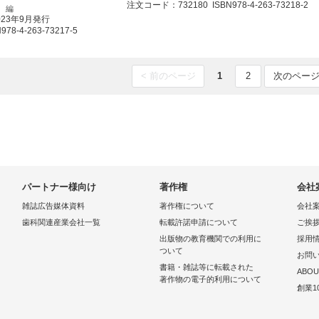
注文コード：732180 ISBN978-4-263-73218-2
 編
023年9月発行
8-4-263-73217-5
< 前のページ
1
2
次のページ
パートナー様向け
著作権
会社
雑誌広告媒体資料
著作権について
会社
歯科関連産業会社一覧
転載許諾申請について
ご挨
出版物の教育機関での利用に
採用
ついて
お問
書籍・雑誌等に転載された
ABOU
著作物の電子的利用について
創業1