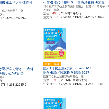
用機械工学／生体物性
生体機能代行技術学 血液浄化療法装置
日本臨床工学技士教育施設協議会 監修／竹澤眞吾・
茅孝志 編著
 編／大岩照宜 著
定価
4,400円
2024年4月発行
発行
注文コード：734640 ISBN978-4-263-73464-3
8-4-263-73239-7
近刊 改訂
臨床工学技士国家試験 Check UP！
は透析室で守る！
透析
医学概論／臨床医学総論
2027
を用いたVA管理
臨床工学技士国家試験研究会 編
編著
定価
3,190円
2026年9月発行予定
発行
注文コード：732400 ISBN978-4-263-73240-3
8-4-263-22285-0