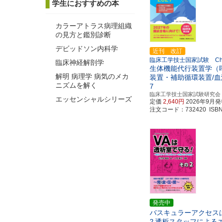
学生におすすめの本
カラーアトラス病理組織
の見方と鑑別診断
デビッドソン内科学
近刊 改訂
臨床工学技士国家試験 Che
臨床神経解剖学
生体機能代行装置学（
解明 病理学 病気のメカ
装置・補助循環装置/
ニズムを解く
7
臨床工学技士国家試験研究会
エッセンシャルシリーズ
定価
2,640円
2026年9月
注文コード：732420 ISBN97
発売中
バスキュラーアクセス
2
透析スタッフによるエ