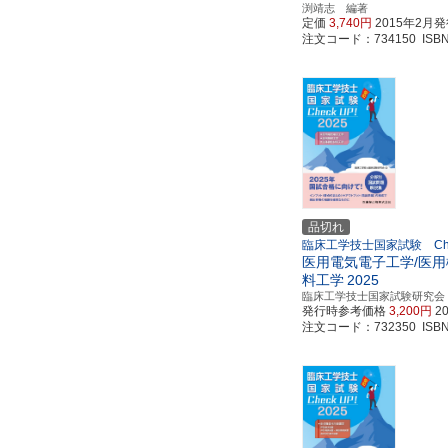
渕靖志 編著
定価
3,740円
2015年2月
注文コード：734150 ISBN97
品切れ
臨床工学技士国家試験 Che
医用電気電子工学/医用
料工学
2025
臨床工学技士国家試験研究会
発行時参考価格
3,200円
2
注文コード：732350 ISBN97