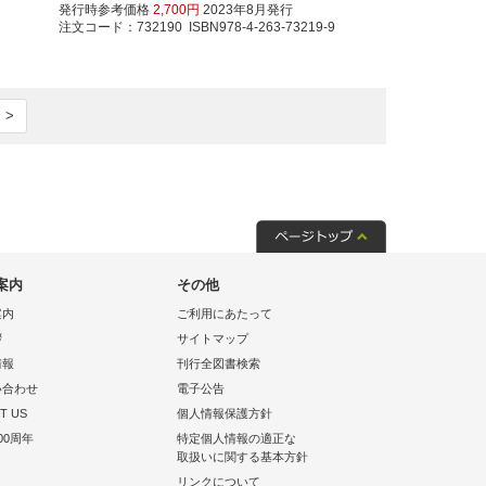
発行時参考価格
2,700円
2023年8月発行
注文コード：732190 ISBN978-4-263-73219-9
 >
案内
その他
案内
ご利用にあたって
拶
サイトマップ
情報
刊行全図書検索
い合わせ
電子公告
T US
個人情報保護方針
00周年
特定個人情報の適正な
取扱いに関する基本方針
リンクについて