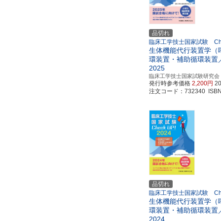
品切れ
臨床工学技士国家試験 Che
生体機能代行装置学（
環装置・補助循環装置
2025
臨床工学技士国家試験研究会
発行時参考価格
2,200円
2
注文コード：732340 ISBN97
品切れ
臨床工学技士国家試験 Che
生体機能代行装置学（
環装置・補助循環装置
2024