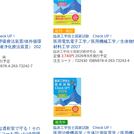
近刊 改訂
ck UP！
臨床工学技士国家試験 Check UP！
呼吸療法装置/体外循環
医用電気電子工学／医用機械工学／生体物
血液浄化療法装置）
202
材料工学
2027
臨床工学技士国家試験研究会 編
定価
3,740円
2026年9月発行予定
 編
注文コード：732430 ISBN978-4-263-73243-4
発行予定
8-4-263-73242-7
発売中
臨床工学技士国家試験 Check UP！
は透析室で守る！その
医用治療機器学／生体計測装置学／医用機
コーを用いたVA管理