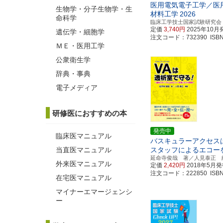
医用電気電子工学／医
生物学・分子生物学・生
材料工学
2026
命科学
臨床工学技士国家試験研究会
定価
3,740円
2025年10月
遺伝学・細胞学
注文コード：732390 ISBN97
ＭＥ・医用工学
公衆衛生学
辞典・事典
電子メディア
研修医におすすめの本
発売中
臨床医マニュアル
バスキュラーアクセス
当直医マニュアル
スタッフによるエコー
延命寺俊哉 著／人見泰正 
外来医マニュアル
定価
2,420円
2018年5月
注文コード：222850 ISBN97
在宅医マニュアル
マイナーエマージェンシ
ー