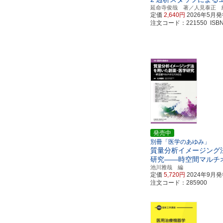
延命寺俊哉 著／人見泰正 
定価
2,640円
2026年5月
注文コード：221550 ISBN97
発売中
別冊「医学のあゆみ」
質量分析イメージング
研究――時空間マルチ
池川雅哉 編
定価
5,720円
2024年9月
注文コード：285900