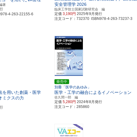
安全管理学
2026
編著
発行
臨床工学技士国家試験研究会 編
定価
3,190円
2025年9月発行
8-4-263-22155-6
注文コード：732370 ISBN978-4-263-73237-3
発売中
別冊「医学のあゆみ」
法を用いた創薬・医学
医学・工学の融合によるイノベーション
オミクスの力
佐久間一郎 編
定価
5,280円
2024年8月発行
注文コード：285860
発行