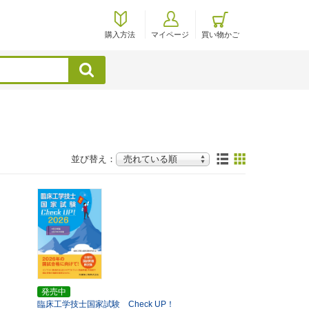
購入方法
マイページ
買い物かご
検索
並び替え：
発売中
臨床工学技士国家試験 Check UP！