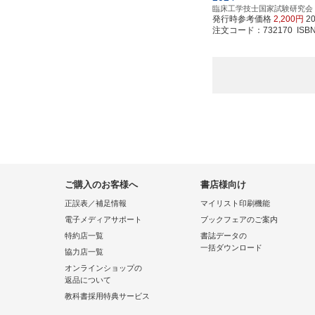
臨床工学技士国家試験研究会
発行時参考価格
2,200円
2
注文コード：732170 ISBN97
ご購入のお客様へ
書店様向け
正誤表／補足情報
マイリスト印刷機能
電子メディアサポート
ブックフェアのご案内
特約店一覧
書誌データの
一括ダウンロード
協力店一覧
オンラインショップの
返品について
教科書採用特典サービス