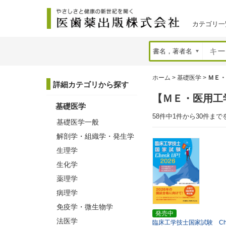
カテゴリ一
ホーム
>
基礎医学
>
ＭＥ・
詳細カテゴリから探す
【ＭＥ・医用工
基礎医学
58件中1件から30件まで
基礎医学一般
解剖学・組織学・発生学
生理学
生化学
薬理学
病理学
免疫学・微生物学
発売中
法医学
臨床工学技士国家試験 Che