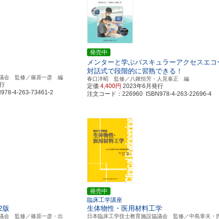
発売中
メンターと学ぶバスキュラーアクセスエコ
対話式で段階的に習熟できる！
議会 監修／篠原一彦 編
春口洋昭 監修／八鍬恒芳・人見泰正 編
発行
定価
4,400円
2023年6月発行
8-4-263-73461-2
注文コード：226960 ISBN978-4-263-22696-4
発売中
臨床工学講座
2版
生体物性・医用材料工学
議会 監修／篠原一彦・出
日本臨床工学技士教育施設協議会 監修／中島章夫・