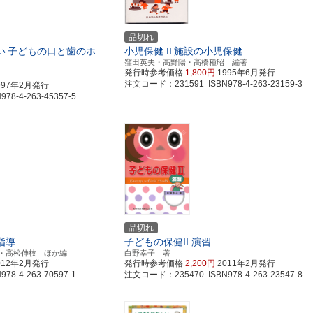
品切れ
い
子どもの口と歯のホ
小児保健 II
施設の小児保健
窪田英夫・高野陽・高橋種昭 編著
発行時参考価格
1,800円
1995年6月発行
注文コード：231591 ISBN978-4-263-23159-3
997年2月発行
8-4-263-45357-5
品切れ
指導
子どもの保健II 演習
・高松伸枝 ほか編
白野幸子 著
012年2月発行
発行時参考価格
2,200円
2011年2月発行
8-4-263-70597-1
注文コード：235470 ISBN978-4-263-23547-8