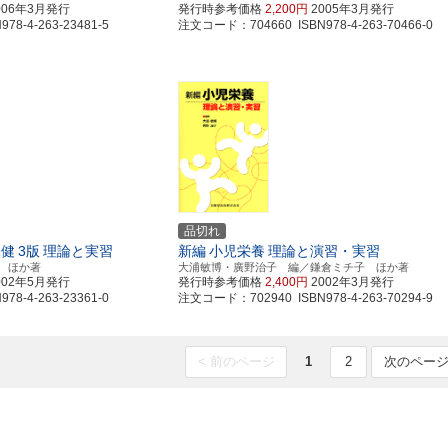
006年3月発行
発行時参考価格
2,200円
2005年3月発行
8-4-263-23481-5
注文コード：704660 ISBN978-4-263-70466-0
品切れ
保健
3版
理論と実習
新編
小児栄養
理論と演習・実習
 ほか著
大浦敏博・廣野治子 編／鎌倉ミチ子 ほか著
002年5月発行
発行時参考価格
2,400円
2002年3月発行
8-4-263-23361-0
注文コード：702940 ISBN978-4-263-70294-9
< 前のページ
1
2
次のページ