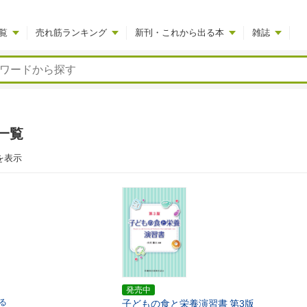
覧
売れ筋ランキング
新刊・これから出る本
雑誌
一覧
を表示
発売中
る
子どもの食と栄養演習書
第3版