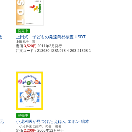
発売中
版
上田式 子どもの発達簡易検査
USDT
上田礼子 著
定価
3,520円
2011年2月発行
注文コード：213680 ISBN978-4-263-21368-1
発売中
元
小児科医が見つけた
えほん エホン 絵本
「小児科医と絵本」の会 編著
定価
2,200円
2005年12月発行
山