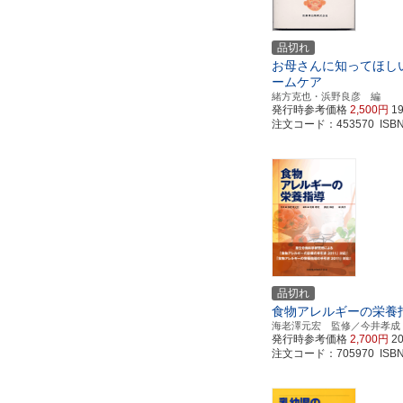
品切れ
お母さんに知ってほし
ームケア
緒方克也・浜野良彦 編
発行時参考価格
2,500円
1
注文コード：453570 ISBN97
品切れ
食物アレルギーの栄養
海老澤元宏 監修／今井孝成
発行時参考価格
2,700円
2
注文コード：705970 ISBN97