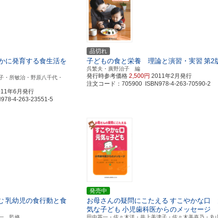
品切れ
かに発育する食生活を
子どもの食と栄養 理論と演習・実習
第2
呉繁夫・廣野治子 編
発行時参考価格
2,500円
2011年2月発行
子・所敏治・野原八千代・
注文コード：705900 ISBN978-4-263-70590-2
011年6月発行
8-4-263-23551-5
発売中
む
乳幼児の食行動と食
お母さんの疑問にこたえる
すこやかな口 
気な子ども
小児歯科医からのメッセージ
一 監修
田中英一・佐々木洋・井上美津子・佐々木美喜乃・丸