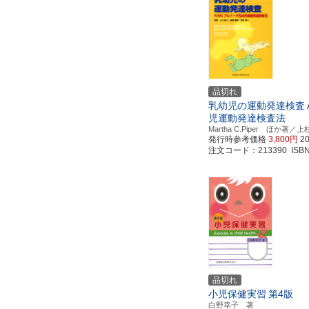
品切れ
乳幼児の運動発達検査
児運動発達検査法
Martha C.Piper ほか
発行時参考価格
3,800円
2
注文コード：213390 ISBN97
品切れ
小児保健実習
第4版
白野幸子 著