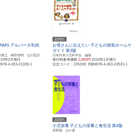
品切れ
AIMS アルバータ乳幼
お母さんに伝えたい
子どもの病気ホームケ
ガイド
第3版
著／上杉雅之・嶋田智明 ほか監訳
日本外来小児科学会 編著
010年2月発行
発行時参考価格
2,000円
2010年1月発行
8-4-263-21339-1
注文コード：235330 ISBN978-4-263-23533-1
品切れ
小児栄養
子どもの栄養と食生活
第4版
高野陽 ほか著