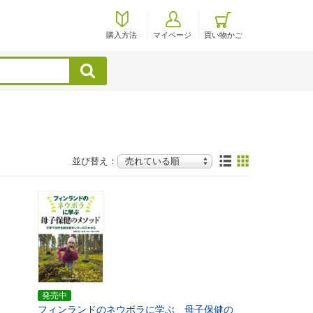
購入方法
マイページ
買い物かご
検索
並び替え：
発売中
フィンランドのネウボラに学ぶ 母子保健の