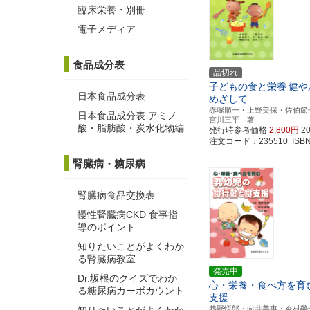
臨床栄養・別冊
電子メディア
食品成分表
品切れ
子どもの食と栄養
健や
日本食品成分表
めざして
赤塚順一・上野美保・佐伯節
日本食品成分表 アミノ
宮川三平 著
酸・脂肪酸・炭水化物編
発行時参考価格
2,800円
2
注文コード：235510 ISBN97
腎臓病・糖尿病
腎臓病食品交換表
慢性腎臓病CKD 食事指
導のポイント
知りたいことがよくわか
る腎臓病教室
発売中
Dr.坂根のクイズでわか
心・栄養・食べ方を育
る糖尿病カーボカウント
支援
巷野悟郎・向井美惠・今村榮