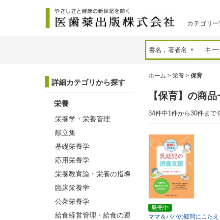
カテゴリ一
ホーム
>
栄養
>
保育
詳細カテゴリから探す
【保育】の商品
栄養
34件中1件から30件まで
栄養学・栄養管理
献立集
基礎栄養学
応用栄養学
栄養教育論・栄養の指導
臨床栄養学
公衆栄養学
発売中
給食経営管理・給食の運
ママ＆パパの疑問にこたえ