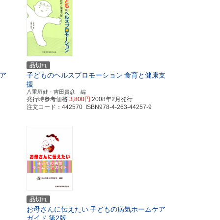
品切れ
ア
子どものヘルスプロモーション
食育と健康支
援
八重垣健・吉田貴彦 編
発行時参考価格
3,800円
2008年2月発行
注文コード：442570 ISBN978-4-263-44257-9
品切れ
お母さんに伝えたい
子どもの病気ホームケア
ガイド
第2版