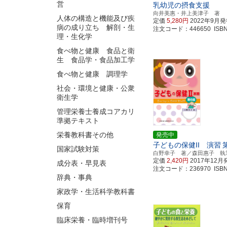
営
乳幼児の摂食支援
向井美惠・井上美津子 著
人体の構造と機能及び疾
定価
5,280円
2022年9月
病の成り立ち 解剖・生
注文コード：446650 ISBN97
理・生化学
食べ物と健康 食品と衛
生 食品学・食品加工学
食べ物と健康 調理学
社会・環境と健康・公衆
衛生学
管理栄養士養成コアカリ
準拠テキスト
栄養教科書その他
発売中
子どもの保健II 演習
国家試験対策
白野幸子 著／森田惠子 執
定価
2,420円
2017年12月
成分表・早見表
注文コード：236970 ISBN97
辞典・事典
家政学・生活科学教科書
保育
臨床栄養・臨時増刊号