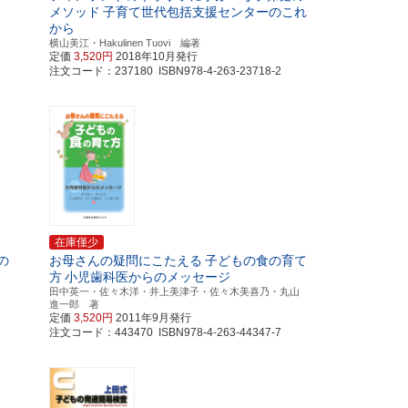
メソッド
子育て世代包括支援センターのこれ
から
横山美江・Hakulinen Tuovi 編著
定価
3,520円
2018年10月発行
注文コード：237180 ISBN978-4-263-23718-2
在庫僅少
の
お母さんの疑問にこたえる
子どもの食の育て
方
小児歯科医からのメッセージ
田中英一・佐々木洋・井上美津子・佐々木美喜乃・丸山
進一郎 著
定価
3,520円
2011年9月発行
注文コード：443470 ISBN978-4-263-44347-7