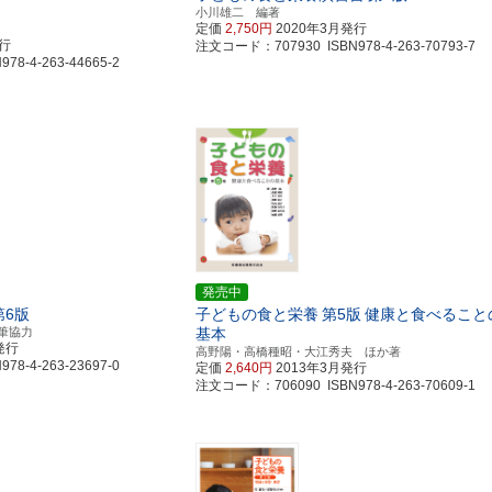
小川雄二 編著
定価
2,750円
2020年3月発行
発行
注文コード：707930 ISBN978-4-263-70793-7
8-4-263-44665-2
発売中
第6版
子どもの食と栄養
第5版
健康と食べること
筆協力
基本
発行
高野陽・高橋種昭・大江秀夫 ほか著
8-4-263-23697-0
定価
2,640円
2013年3月発行
注文コード：706090 ISBN978-4-263-70609-1