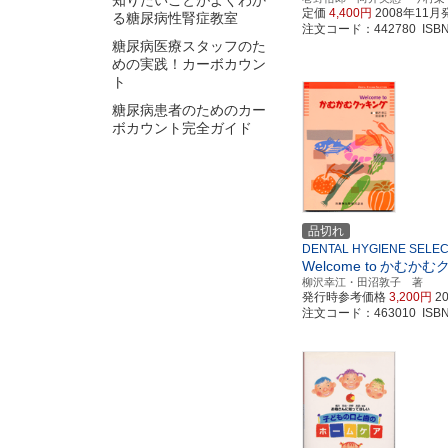
知りたいことがよくわか
定価
4,400円
2008年11月
る糖尿病性腎症教室
注文コード：442780 ISBN97
糖尿病医療スタッフのた
めの実践！カーボカウン
ト
糖尿病患者のためのカー
ボカウント完全ガイド
品切れ
DENTAL HYGIENE SELEC
Welcome to
かむかむ
柳沢幸江・田沼敦子 著
発行時参考価格
3,200円
2
注文コード：463010 ISBN97