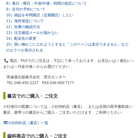
8）着日・曜日・午前/午後・時間の指定について
9）近刊の予約について
10）雑誌を年間購読（定期購読）したい
11）海外発送について
12）在庫の確認方法
13）注文確認メールが届かない
14）配送先の変更
15）買い物かごに入れようとすると「このページは表示できません」など
のエラーが表示される
電話，FAXでのご注文は，下記にて承っております．お支払いは＜後払い＞
または＜代金引換＞からお選びください．
医歯薬出版株式会社 受注センター
TEL.048-450-2227 FAX.048-450-7177
書店でのご購入・ご注文
小社発行の図書については，小社特約店（書店），または全国の医学書取扱い
書店，最寄りの書店からご購入・ご注文いただけます．ご利用ください．
小社特約店（書店）一覧
歯科商店でのご購入・ご注文