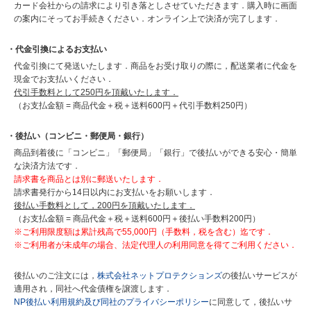
カード会社からの請求により引き落としさせていただきます．購入時に画面
の案内にそってお手続きください．オンライン上で決済が完了します．
・代金引換によるお支払い
代金引換にて発送いたします．商品をお受け取りの際に，配送業者に代金を
現金でお支払いください．
代引手数料として250円を頂戴いたします．
（お支払金額 = 商品代金＋税＋送料600円＋代引手数料250円）
・後払い（コンビニ・郵便局・銀行）
商品到着後に「コンビニ」「郵便局」「銀行」で後払いができる安心・簡単
な決済方法です．
請求書を商品とは別に郵送いたします．
請求書発行から14日以内にお支払いをお願いします．
後払い手数料として，200円を頂戴いたします．
（お支払金額 = 商品代金＋税＋送料600円＋後払い手数料200円）
※ご利用限度額は累計残高で55,000円（手数料，税を含む）迄です．
※ご利用者が未成年の場合、法定代理人の利用同意を得てご利用ください．
後払いのご注文には，
株式会社ネットプロテクションズ
の後払いサービスが
適用され，同社へ代金債権を譲渡します．
NP後払い利用規約及び同社のプライバシーポリシー
に同意して，後払いサ