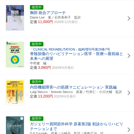
発売中
胸郭
統合アプローチ
Diane Lee 著／石井美和子 監訳
定価
11,000円
2020年12月発行
発売中
「CLINICAL REHABILITATION」臨時増刊号第29巻7号
脊髄損傷のリハビリテーション医学・医療―最前線と
未来への展望
中村健 編
定価
3,080円
2020年6月発行
発売中
内部機能障害への筋膜マニピュレーション 実践編
Luigi Stecco・Antonio Stecco 原著／竹井仁・小川大輔 監訳
定価
13,200円
2020年6月発行
発売中
ガジェリー肩関節外科学
原著第2版
初診からリハビリ
テーションまで
D.F.Gazielly 原著／小林晶 監訳／南島広治 訳