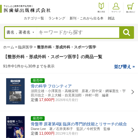
カテゴリ一覧
ランキング
新刊・これから出る本
雑誌
検索
ホーム
>
臨床医学
>
整形外科・形成外科・スポーツ医学
【整形外科・形成外科・スポーツ医学】の商品一覧
91件中1件から30件までを表示
並び替え »
発売中
骨の科学
フロンティア
須田立雄・小澤英浩・高橋栄明 原著／田中栄・網塚憲生・宇
田川信之・井上大輔・自見英治郎・仲村一郎 編著
定価
17,600円
2026年6月発行
発売中
骨盤帯
原著第4版
臨床の専門的技能とリサーチの統合
Diane Lee 著／石井美和子 監訳／今村安秀 監修
定価
11,000円
2013年1月発行