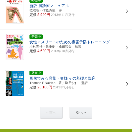
発売中
新版 肩診療マニュアル
乾浩明・信原克哉 著
定価
5,940円
2013年11月発行
発売中
女性アスリートのための傷害予防トレーニング
小林直行・泉重樹・成田崇矢 編著
定価
4,620円
2013年10月発行
発売中
画像でみる脊椎・脊髄
その基礎と臨床
Thomas P.Naidich 著／塩田悦仁 監訳
定価
23,100円
2013年9月発行
< 前へ
次へ >