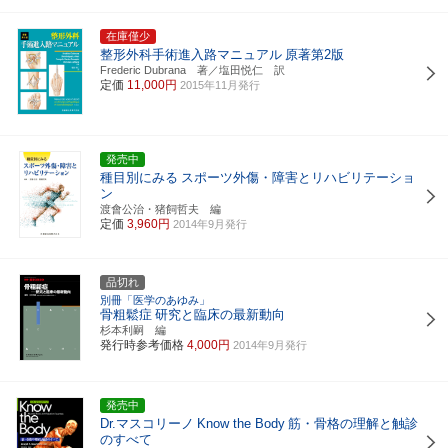
在庫僅少
整形外科手術進入路マニュアル
原著第2版
Frederic Dubrana 著／塩田悦仁 訳
定価
11,000円
2015年11月発行
発売中
種目別にみる
スポーツ外傷・障害とリハビリテーショ
ン
渡會公治・猪飼哲夫 編
定価
3,960円
2014年9月発行
品切れ
別冊「医学のあゆみ」
骨粗鬆症
研究と臨床の最新動向
杉本利嗣 編
発行時参考価格
4,000円
2014年9月発行
発売中
Dr.マスコリーノ
Know the Body
筋・骨格の理解と触診
のすべて