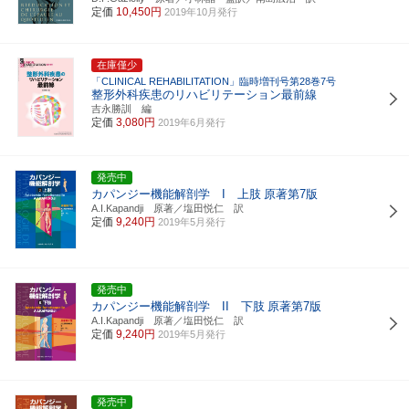
定価
10,450円
2019年10月発行
在庫僅少
「CLINICAL REHABILITATION」臨時増刊号第28巻7号
整形外科疾患のリハビリテーション最前線
吉永勝訓 編
定価
3,080円
2019年6月発行
発売中
カパンジー機能解剖学 I 上肢
原著第7版
A.I.Kapandji 原著／塩田悦仁 訳
定価
9,240円
2019年5月発行
発売中
カパンジー機能解剖学 II 下肢
原著第7版
A.I.Kapandji 原著／塩田悦仁 訳
定価
9,240円
2019年5月発行
発売中