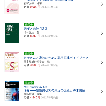
石塚文平 編著
定価
9,900円
2026年1月発行
発売中
切断と義肢
第3版
澤村誠志 著
定価
8,360円
2025年2月発行
発売中
患者さんと家族のための乳房再建ガイドブック
日本形成外科学会 編
定価
3,080円
2024年7月発行
発売中
別冊「医学のあゆみ」
痛み――慢性痛研究の最近の話題と将来展望
大鳥精司 編集
定価
4,840円
2022年5月発行