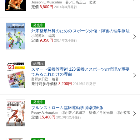
Joseph E.Muscolino 著／日髙正巳 監訳
定価
8,800円
2014年4月発行
発売中
外来整形外科のための
スポーツ外傷・障害の理学療法
小関博久 編著
定価
9,350円
2014年3月発行
品切れ
スマート栄養管理術 123
栄養とスポーツの管理が重要
であるこれだけの理由
富野康日己 編著
発行時参考価格
3,200円
2014年1月発行
発売中
ブルンストローム臨床運動学
原著第6版
Peggy A.Houglum ほか著／武田功 監修／弓岡光徳 ほか監訳
定価
15,400円
2013年12月発行