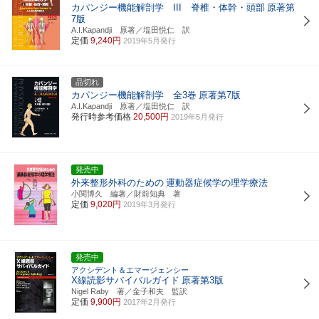
カパンジー機能解剖学 III 脊椎・体幹・頭部
原著第
7版
A.I.Kapandji 原著／塩田悦仁 訳
定価
9,240円
2019年5月発行
品切れ
カパンジー機能解剖学 全3巻
原著第7版
A.I.Kapandji 原著／塩田悦仁 訳
発行時参考価格
20,500円
2019年5月発行
発売中
外来整形外科のための
運動器症候学の理学療法
小関博久 編著／財前知典 著
定価
9,020円
2019年3月発行
発売中
アクシデント＆エマージェンシー
X線読影サバイバルガイド
原著第3版
Nigel Raby 著／金子和夫 監訳
定価
9,900円
2017年2月発行