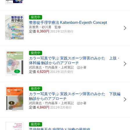
発売中
整形徒手理学療法
Kaltenborn-Evjenth Concept
富雅男・砂川勇 監修
定価
8,360円
2011年12月発行
発売中
カラー写真で学ぶ
実践スポーツ障害のみかた 上肢・
体幹編
触診からのアプローチ
武田康志・竹内義享・上村英記 ほか著
定価
4,620円
2011年10月発行
発売中
カラー写真で学ぶ
実践スポーツ障害のみかた 下肢編
触診からのアプローチ
武田康志・竹内義享・上村英記 ほか著
定価
4,840円
2011年2月発行
発売中
早発卵巣不全
病因論と治療の最前線