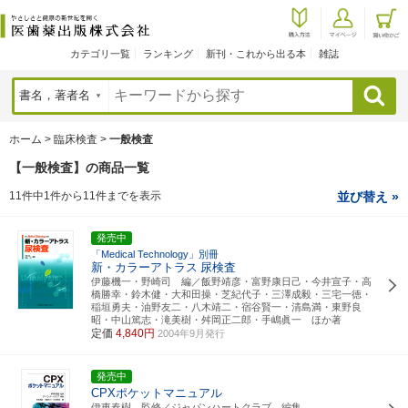
カテゴリ一覧
ランキング
新刊・これから出る本
雑誌
検索
ホーム
>
臨床検査
>
一般検査
【一般検査】の商品一覧
11件中1件から11件までを表示
並び替え »
発売中
「Medical Technology」別冊
新・カラーアトラス
尿検査
伊藤機一・野崎司 編／飯野靖彦・富野康日己・今井宣子・高
橋勝幸・鈴木健・大和田操・芝紀代子・三澤成毅・三宅一徳・
稲垣勇夫・油野友二・八木靖二・宿谷賢一・清島満・東野良
昭・中山篤志・滝美樹・舛岡正二郎・手嶋眞一 ほか著
定価
4,840円
2004年9月発行
発売中
CPXポケットマニュアル
伊東春樹 監修／ジャパンハートクラブ 編集