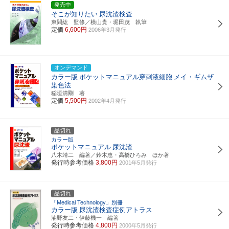
発売中
そこが知りたい
尿沈渣検査
東間紘 監修／横山貴・堀田茂 執筆
定価
6,600円
2006年3月発行
オンデマンド
カラー版
ポケットマニュアル穿刺液細胞
メイ・ギムザ
染色法
稲垣清剛 著
定価
5,500円
2002年4月発行
品切れ
カラー版
ポケットマニュアル
尿沈渣
八木靖二 編著／鈴木恵・高橋ひろみ ほか著
発行時参考価格
3,800円
2001年5月発行
品切れ
「Medical Technology」別冊
カラー版
尿沈渣検査症例アトラス
油野友二・伊藤機一 編著
発行時参考価格
4,800円
2000年5月発行