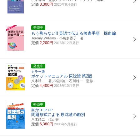
定価
3,300円
2020年9月発行
発売中
もう焦らない!!
英語で伝える検査手順 採血編
Jeremy Williams・小島多香子 著
定価
2,200円
2016年12月発行
発売中
カラー版
ポケットマニュアル
尿沈渣
第2版
八木靖二 著／福井巖・石川雄一 監修
定価
4,400円
2016年10月発行
発売中
実力STEP UP
問題形式による
尿沈渣の鑑別
八木靖二 ほか著
定価
6,380円
2008年5月発行