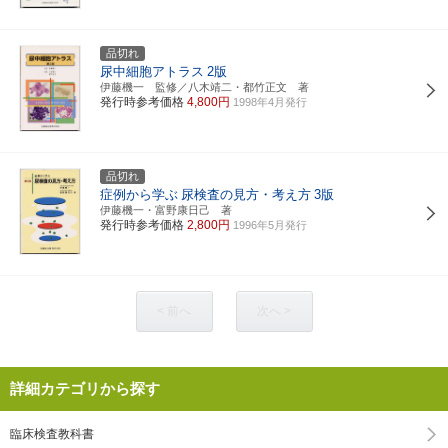
品切れ
尿中細胞アトラス
2版
伊藤機一 監修／八木靖二・都竹正文 著
発行時参考価格
4,800円
1998年4月発行
品切れ
症例から学ぶ
尿検査の見方・考え方
3版
伊藤機一・富野康日己 著
発行時参考価格
2,800円
1996年5月発行
< 前へ
次へ >
詳細カテゴリから探す
臨床検査教科書