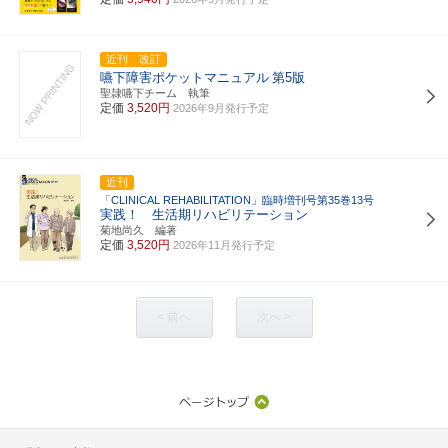
近刊 改訂
嚥下障害ポケットマニュアル
第5版
聖隷嚥下チーム 執筆
定価
3,520円
2026年9月発行予定
近刊
「CLINICAL REHABILITATION」臨時増刊号第35巻13号
実践！ 生活期リハビリテーション
菊地尚久 編著
定価
3,520円
2026年11月発行予定
< 前へ
次へ >