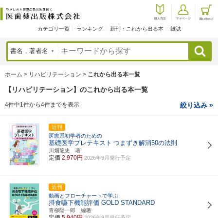
カテゴリ一覧
ランキング
新刊・これから出る本
雑誌
検索
ホーム
>
リハビリテーション
>
これから出る本一覧
【リハビリテーション】のこれから出る本一覧
4件中1件から4件までを表示
絞り込み »
近刊
医療系初学者のための
基礎医学プレテキスト
つまずき解消50の法則
川畑龍史 著
定価
2,970円
2026年9月発行予定
近刊
動画とフローチャートで学ぶ
摂食嚥下機能評価 GOLD STANDARD
青柳陽一郎 編著
定価
5,940円
2026年9月発行予定