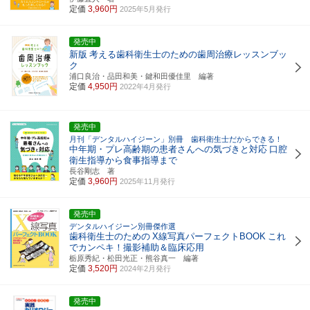
定価
3,960円
2025年5月発行
発売中
新版
考える歯科衛生士のための歯周治療レッスンブッ
ク
浦口良治・品田和美・鍵和田優佳里 編著
定価
4,950円
2022年4月発行
発売中
月刊「デンタルハイジーン」別冊 歯科衛生士だからできる！
中年期・プレ高齢期の患者さんへの気づきと対応
口腔
衛生指導から食事指導まで
長谷剛志 著
定価
3,960円
2025年11月発行
発売中
デンタルハイジーン別冊傑作選
歯科衛生士のための
X線写真パーフェクトBOOK
これ
でカンペキ！撮影補助＆臨床応用
栃原秀紀・松田光正・熊谷真一 編著
定価
3,520円
2024年2月発行
発売中