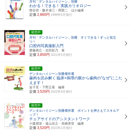
月刊「デンタルハイジーン」別冊
わかる！できる！
実践カリオロジー
熊谷崇・藤木省三・岡賢二 ほか編著
定価
2,860円
1999年6月発行
発売中
月刊「デンタルハイジーン」別冊 すぐできる！ずっと役立
つ！
口腔内写真撮影入門
齋藤善広・吉田彩乃 著
定価
3,850円
2021年5月発行
発売中
デンタルハイジーン別冊傑作選
歯肉を読み解く
臨床×病理の眼から歯肉の“なぜ”にこた
えます！
金子至・下野正基 編著
定価
3,520円
2022年9月発行
発売中
デンタルハイジーン別冊傑作選 ポイントを押さえてスキルア
ップ！
チェアサイドのアシスタントワーク
小森朋栄・遠山佳之・高橋英登 編著
定価
3,520円
2022年2月発行