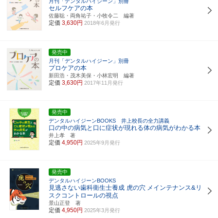
月刊「デンタルハイジーン」別冊
セルフケアの本
佐藤聡・両角祐子・小牧令二 編著
定価
3,630円
2018年6月発行
発売中
月刊「デンタルハイジーン」別冊
プロケアの本
新田浩・茂木美保・小林宏明 編著
定価
3,630円
2017年11月発行
発売中
デンタルハイジーンBOOKS 井上校長の全力講義
口の中の病気と口に症状が現れる体の病気がわかる本
井上孝 著
定価
4,950円
2025年9月発行
発売中
デンタルハイジーンBOOKS
見逃さない歯科衛生士養成 虎の穴
メインテナンス&リ
スクコントロールの視点
景山正登 著
定価
4,950円
2025年3月発行