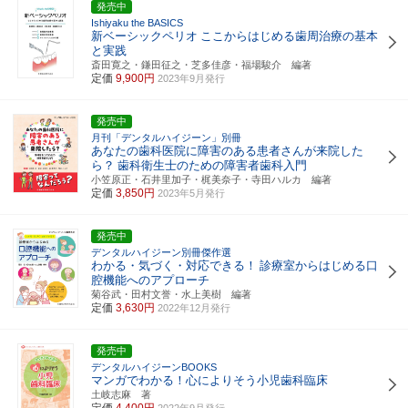
発売中
Ishiyaku the BASICS
新ベーシックペリオ
ここからはじめる歯周治療の基本
と実践
斎田寛之・鎌田征之・芝多佳彦・福場駿介 編著
定価
9,900円
2023年9月発行
発売中
月刊「デンタルハイジーン」別冊
あなたの歯科医院に障害のある患者さんが来院した
ら？
歯科衛生士のための障害者歯科入門
小笠原正・石井里加子・梶美奈子・寺田ハルカ 編著
定価
3,850円
2023年5月発行
発売中
デンタルハイジーン別冊傑作選
わかる・気づく・対応できる！
診療室からはじめる口
腔機能へのアプローチ
菊谷武・田村文誉・水上美樹 編著
定価
3,630円
2022年12月発行
発売中
デンタルハイジーンBOOKS
マンガでわかる！心によりそう小児歯科臨床
土岐志麻 著
定価
4,400円
2022年9月発行