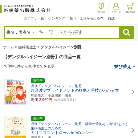
カテゴリ一覧
ランキング
新刊・これから出る本
雑誌
検索
ホーム
>
歯科衛生士
>
デンタルハイジーン別冊
【デンタルハイジーン別冊】の商品一覧
76件中1件から30件までを表示
並び替え »
発売中
月刊「デンタルハイジーン」別冊
超音波デブライドメントの根拠と手技がわかる本
加藤雄大・小森朋栄 編著
定価
3,960円
2026年5月発行
発売中
月刊「デンタルハイジーン」別冊 齲蝕の“削らない治療”を担う
歯科衛生士のための
カリエスコントロール5つのレシピ
伊藤直人 著