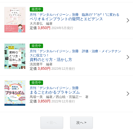
発売中
月刊「デンタルハイジーン」別冊 臨床の“？”が“！”に変わる
ペリオ＆インプラントの疑問とエビデンス
大月基弘 編著
定価
3,850円
2024年5月発行
発売中
月刊「デンタルハイジーン」別冊 評価・治療・メインテナン
スに役立つ！
資料のとり方・活かし方
浅賀庸平 編著
定価
3,850円
2023年12月発行
発売中
月刊「デンタルハイジーン」別冊
まるごとわかるブラキシズム
馬場一美 編著／西山暁・宮脇正一 著
定価
3,850円
2022年12月発行
< 前へ
次へ >