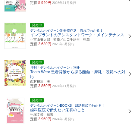
定価
5,940円
2025年11月発行
発売中
デンタルハイジーン別冊傑作選 流れでわかる！
インプラントのアシスタントワーク・メインテナンス
小宮山彌太郎 監修／山口千緒里 執筆
定価
3,630円
2025年6月発行
発売中
月刊「デンタルハイジーン」別冊
Tooth Wear
患者背景から探る酸蝕・摩耗・咬耗への対
応
西村耕三 著
定価
3,850円
2024年11月発行
発売中
デンタルハイジーンBOOKS 対話形式でわかる！
歯科医院で伝えたい栄養のこと
手塚文栄 編著
定価
3,960円
2024年5月発行