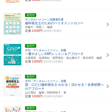
発売中
デンタルハイジーン別冊傑作選
歯科衛生士のためのペリオドントロジー
伊藤中・岡賢二 編著
定価
3,630円
2022年7月発行
発売中
月刊「デンタルハイジーン」別冊
一番やさしいSRPレッスン＆アプローチ
小森朋栄・塩浦有紀・筋野真紀・遠山麻以子・熊谷靖司 編著
定価
3,850円
2021年12月発行
発売中
月刊「デンタルハイジーン」別冊
脱・口だけ歯科衛生士
わかる！活かせる！全身状態へ
のアプローチ
山口秀紀 編著／阿部田暁子 著
定価
3,630円
2019年10月発行
発売中