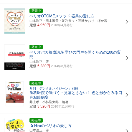
発売中
ペリオOTOMEメソッド
器具の愛し方
山本浩正・熊本宏美・足利奈々・三國かおり ほか著
定価
4,950円
2018年4月発行
発売中
ペリオバカ養成講座
学びの門戸を開くための100の質
問
山本浩正 著
定価
5,280円
2014年8月発行
発売中
月刊「デンタルハイジーン」別冊
歯科医院で気づく・見落とさない！
色と形からみる口
腔粘膜病変
井上孝・小林隆太郎 編著
定価
3,520円
2010年11月発行
発売中
Dr.Hiroのペリオの愛し方
山本浩正 著