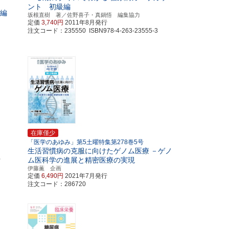
ント 初級編
践編
坂根直樹 著／佐野喜子・真鍋悟 編集協力
定価
3,740円
2011年8月発行
注文コード：235550 ISBN978-4-263-23555-3
在庫僅少
「医学のあゆみ」第5土曜特集第278巻5号
生活習慣病の克服に向けたゲノム医療
－ゲノ
・
ム医科学の進展と精密医療の実現
伊藤薫 企画
定価
6,490円
2021年7月発行
注文コード：286720