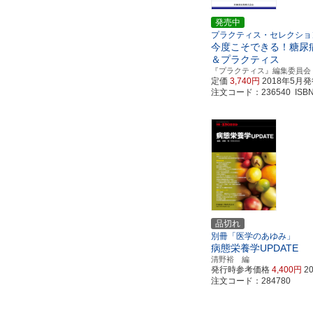
発売中
プラクティス・セレクショ
今度こそできる！糖尿
＆プラクティス
『プラクティス』編集委員会
定価
3,740円
2018年5月
注文コード：236540 ISBN97
品切れ
別冊「医学のあゆみ」
病態栄養学UPDATE
清野裕 編
発行時参考価格
4,400円
2
注文コード：284780