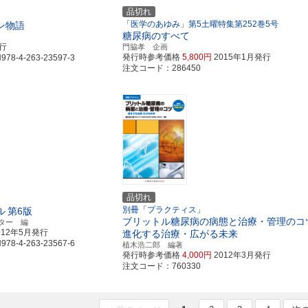
品切れ
「医学のあゆみ」第5土曜特集第252巻5号
ン物語
糖尿病のすべて
発行
門脇孝 企画
発行時参考価格
5,800円
2015年1月発行
8-4-263-23597-3
注文コード：286450
品切れ
別冊「プラクティス」
ル
第6版
ブリットル糖尿病の病態と治療・管理のコ
ター 編
012年5月発行
進化する治療・広がる未来
8-4-263-23567-6
植木浩二郎 編著
発行時参考価格
4,000円
2012年3月発行
注文コード：760330