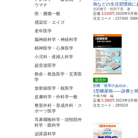
病などの生活習慣病に
ウマチ
北田雅子・村田千里 著
癌・腫瘍一般
定価
3,520円
2020年5月
注文コード：237400 ISBN97
感染症・エイズ
老年医学
脳神経科学・神経科学
精神医学・心身医学
小児科・産婦人科学
超音波医学
救命－救急医学・災害医
学
発売中
別冊「医学のあゆみ」
放射線医学・核医学
1型糖尿病――診療と
中條大輔 編
皮膚科学・外科学一般
定価
5,390円
2023年3月
整形外科・形成外科・ス
注文コード：285620
ポーツ医学
耳鼻咽喉科学・頭頸部外
科学・眼科学
泌尿器科学