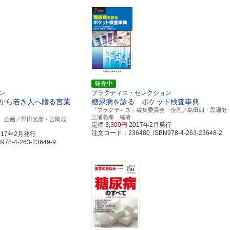
発売中
ン
プラクティス・セレクション
から若き人へ贈る言葉
糖尿病を診る ポケット検査事典
『プラクティス』編集委員会 企画／島田朗・黒瀬健
三浦義孝 編著
 企画／野田光彦・吉岡成
定価
3,300円
2017年2月発行
注文コード：236480 ISBN978-4-263-23648-2
017年2月発行
8-4-263-23649-9