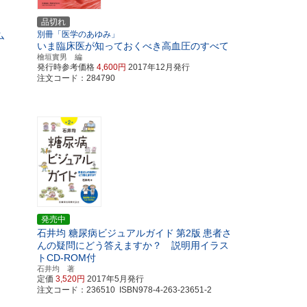
品切れ
別冊「医学のあゆみ」
ム
いま臨床医が知っておくべき高血圧のすべて
檜垣實男 編
発行時参考価格
4,600円
2017年12月発行
注文コード：284790
発売中
石井均 糖尿病ビジュアルガイド
第2版
患者さ
と
んの疑問にどう答えますか？ 説明用イラス
トCD-ROM付
石井均 著
定価
3,520円
2017年5月発行
注文コード：236510 ISBN978-4-263-23651-2