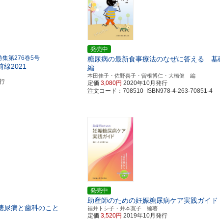
発売中
集第276巻5号
糖尿病の最新食事療法のなぜに答える 基
線2021
編
本田佳子・佐野喜子・曽根博仁・大橋健 編
発行
定価
3,080円
2020年10月発行
注文コード：708510 ISBN978-4-263-70851-4
発売中
助産師のための妊娠糖尿病ケア実践ガイド
糖尿病と歯科のこと
福井トシ子・井本寛子 編著
定価
3,520円
2019年10月発行