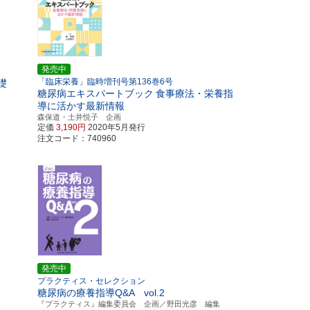
発売中
「臨床栄養」臨時増刊号第136巻6号
礎
糖尿病エキスパートブック
食事療法・栄養指
導に活かす最新情報
森保道・土井悦子 企画
定価
3,190円
2020年5月発行
注文コード：740960
発売中
プラクティス・セレクション
糖尿病の療養指導Q&A vol.2
『プラクティス』編集委員会 企画／野田光彦 編集