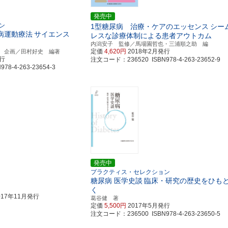
発売中
ン
1型糖尿病 治療・ケアのエッセンス
シー
病運動療法
サイエンス
レスな診療体制による患者アウトカム
内潟安子 監修／馬場園哲也・三浦順之助 編
定価
4,620円
2018年2月発行
 企画／田村好史 編著
発行
注文コード：236520 ISBN978-4-263-23652-9
8-4-263-23654-3
発売中
プラクティス・セレクション
糖尿病 医学史談
臨床・研究の歴史をひも
く
017年11月発行
葛谷健 著
定価
5,500円
2017年5月発行
注文コード：236500 ISBN978-4-263-23650-5