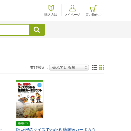
購入方法
マイページ
買い物かご
検索
並び替え：
発売中
ル
Dr.坂根のクイズでわかる
糖尿病カーボカウ