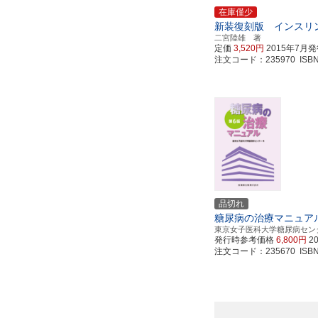
在庫僅少
新装復刻版 インスリ
二宮陸雄 著
定価
3,520円
2015年7月
注文コード：235970 ISBN97
品切れ
糖尿病の治療マニュア
東京女子医科大学糖尿病セン
発行時参考価格
6,800円
2
注文コード：235670 ISBN97