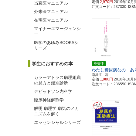
定価
2,970円
2019年10月
当直医マニュアル
注文コード：237330 ISBN97
外来医マニュアル
在宅医マニュアル
マイナーエマージェンシ
ー
医学のあゆみBOOKSシ
リーズ
学生におすすめの本
発売中
わたし糖尿病なの あ
南昌江 著
カラーアトラス病理組織
定価
1,980円
2018年10月
の見方と鑑別診断
注文コード：236550 ISBN97
デビッドソン内科学
臨床神経解剖学
解明 病理学 病気のメカ
ニズムを解く
エッセンシャルシリーズ