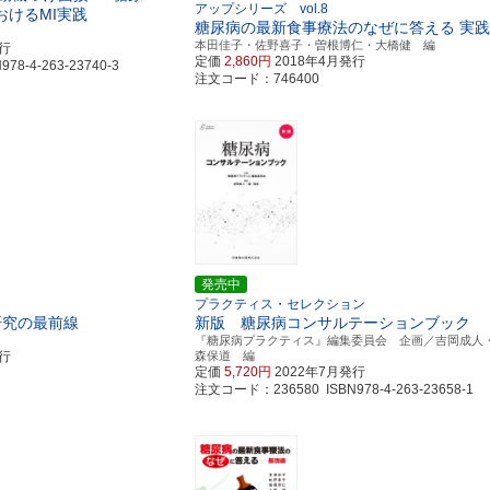
アップシリーズ vol.8
おけるMI実践
糖尿病の最新食事療法のなぜに答える 実
本田佳子・佐野喜子・曽根博仁・大橋健 編
発行
定価
2,860円
2018年4月発行
8-4-263-23740-3
注文コード：746400
発売中
プラクティス・セレクション
研究の最前線
新版 糖尿病コンサルテーションブック
『糖尿病プラクティス』編集委員会 企画／吉岡成人
発行
森保道 編
定価
5,720円
2022年7月発行
注文コード：236580 ISBN978-4-263-23658-1