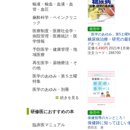
輸液・輸血・血液・血
管・血圧
麻酔科学・ペインクリニ
ック
発売中
医療制度・医療社会学・
「医学のあゆみ」第5土曜特
病院管理・医療統計・医
糖尿病治療・研究の最前
学情報
戸邉一之 企画
定価
6,490円
2021年1月
予防医学・健康管理・地
注文コード：286700
域医療
再生医学・薬物療法・そ
の他
医学のあゆみ・第５土曜
特集
医学のあゆみ・別冊
続きを見る
研修医におすすめの本
発売中
保健指導のカンどころ！
保健師に知ってほしい
臨床医マニュアル
西田亙 著