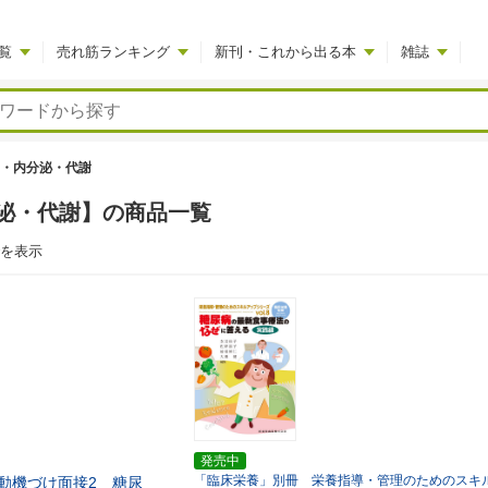
覧
売れ筋ランキング
新刊・これから出る本
雑誌
・内分泌・代謝
泌・代謝】の商品一覧
でを表示
発売中
「臨床栄養」別冊 栄養指導・管理のためのスキ
動機づけ面接2 糖尿