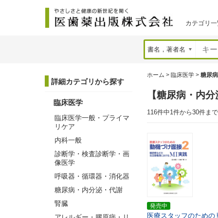
カテゴリ一
ホーム
>
臨床医学
>
糖尿病
詳細カテゴリから探す
【糖尿病・内分
臨床医学
116件中1件から30件ま
臨床医学一般・プライマ
リケア
内科一般
診断学・検査診断学・画
像医学
呼吸器・循環器・消化器
糖尿病・内分泌・代謝
腎臓
発売中
医療スタッフのための
アレルギー・膠原病・リ