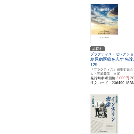
品切れ
プラクティス・セレクショ
糖尿病医療を志す
先達
129
『プラクティス』編集委員会
人・三浦義孝 立案
発行時参考価格
3,000円
2
注文コード：236490 ISBN97