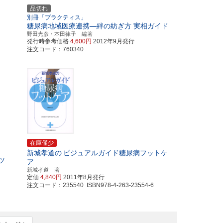
品切れ
別冊「プラクティス」
糖尿病地域医療連携―絆の紡ぎ方 実相ガイド
野田光彦・本田律子 編著
発行時参考価格
4,600円
2012年9月発行
注文コード：760340
在庫僅少
新城孝道の
ビジュアルガイド糖尿病フットケ
ツ
ア
新城孝道 著
定価
4,840円
2011年8月発行
注文コード：235540 ISBN978-4-263-23554-6