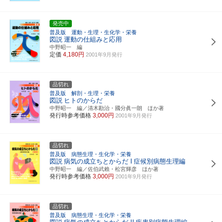
発売中
普及版 運動・生理・生化学・栄養
図説
運動の仕組みと応用
中野昭一 編
定価
4,180円
2001年9月発行
品切れ
普及版 解剖・生理・栄養
図説
ヒトのからだ
中野昭一 編／清木勘治・國分眞一朗 ほか著
発行時参考価格
3,000円
2001年9月発行
品切れ
普及版 病態生理・生化学・栄養
図説
病気の成立ちとからだ I
症候別病態生理編
中野昭一 編／佐伯武賴・松宮輝彦 ほか著
発行時参考価格
3,000円
2001年9月発行
品切れ
普及版 病態生理・生化学・栄養