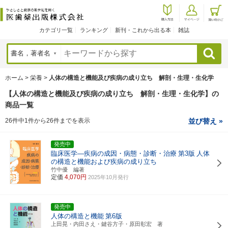
カテゴリ一覧
ランキング
新刊・これから出る本
雑誌
検索
ホーム
>
栄養
>
人体の構造と機能及び疾病の成り立ち 解剖・生理・生化学
【人体の構造と機能及び疾病の成り立ち 解剖・生理・生化学】の
商品一覧
26件中1件から26件までを表示
並び替え »
発売中
臨床医学―疾病の成因・病態・診断・治療
第3版
人体
の構造と機能および疾病の成り立ち
竹中優 編著
定価
4,070円
2025年10月発行
発売中
人体の構造と機能
第6版
上田晃・内田さえ・鍵谷方子・原田彰宏 著