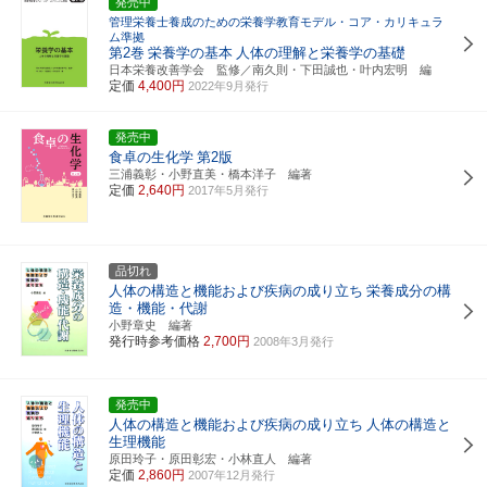
発売中
管理栄養士養成のための栄養学教育モデル・コア・カリキュラ
ム準拠
第2巻
栄養学の基本
人体の理解と栄養学の基礎
日本栄養改善学会 監修／南久則・下田誠也・叶内宏明 編
定価
4,400円
2022年9月発行
発売中
食卓の生化学
第2版
三浦義彰・小野直美・橋本洋子 編著
定価
2,640円
2017年5月発行
品切れ
人体の構造と機能および疾病の成り立ち
栄養成分の構
造・機能・代謝
小野章史 編著
発行時参考価格
2,700円
2008年3月発行
発売中
人体の構造と機能および疾病の成り立ち
人体の構造と
生理機能
原田玲子・原田彰宏・小林直人 編著
定価
2,860円
2007年12月発行