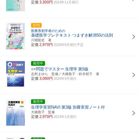
定価
3,300円
2023年11月発行
近刊
医療系初学者のための
基礎医学プレテキスト
つまずき解消50の法則
川畑龍史 著
定価
2,970円
2026年9月発行予定
発売中
○×問題でマスター
生理学
第5版
志村まゆら 監修／大橋敦子・鈴木郁子 著
定価
3,080円
2024年4月発行
発売中
生理学実習NAVI
第3版
別冊実習ノート付
大橋敦子 監修
定価
2,970円
2023年1月発行