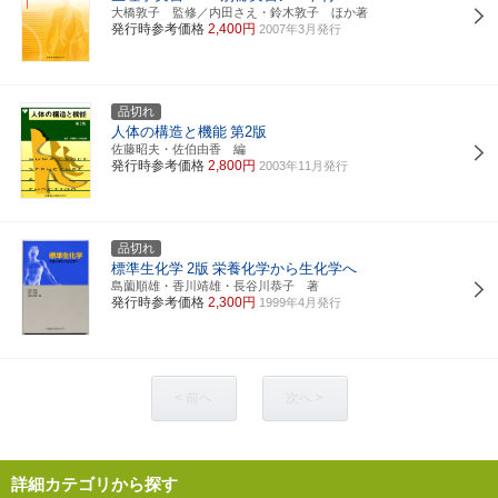
大橋敦子 監修／内田さえ・鈴木敦子 ほか著
発行時参考価格
2,400円
2007年3月発行
品切れ
人体の構造と機能
第2版
佐藤昭夫・佐伯由香 編
発行時参考価格
2,800円
2003年11月発行
品切れ
標準生化学
2版
栄養化学から生化学へ
島薗順雄・香川靖雄・長谷川恭子 著
発行時参考価格
2,300円
1999年4月発行
< 前へ
次へ >
詳細カテゴリから探す