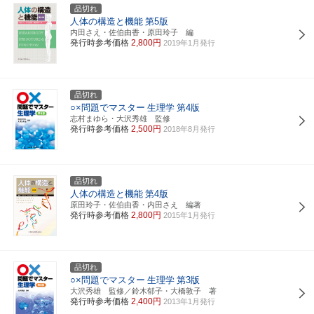
品切れ
人体の構造と機能
第5版
内田さえ・佐伯由香・原田玲子 編
発行時参考価格
2,800円
2019年1月発行
品切れ
○×問題でマスター
生理学
第4版
志村まゆら・大沢秀雄 監修
発行時参考価格
2,500円
2018年8月発行
品切れ
人体の構造と機能
第4版
原田玲子・佐伯由香・内田さえ 編著
発行時参考価格
2,800円
2015年1月発行
品切れ
○×問題でマスター
生理学
第3版
大沢秀雄 監修／鈴木郁子・大橋敦子 著
発行時参考価格
2,400円
2013年1月発行