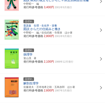
図説
病気の成立ちとからだ II
疾患別病態生理編
中野昭一 編
発行時参考価格
3,400円
2001年9月発行
品切れ
普及版 生理・生化学・栄養
図説
からだの仕組みと働き
中野昭一 編／佐伯武賴・寺尾保 ほか著
発行時参考価格
2,800円
2001年9月発行
品切れ
病理学
畠山茂 著
発行時参考価格
2,100円
1988年12月発行
品切れ
解剖生理学
佐藤達夫・苫米地孝之助・五島孜郎 ほか著
発行時参考価格
2,600円
1987年3月発行