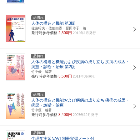
品切れ
人体の構造と機能
第3版
佐藤昭夫・佐伯由香・原田玲子 編
発行時参考価格
2,800円
2012年1月発行
品切れ
人体の構造と機能および疾病の成り立ち
疾病の成因・
病態・診断・治療
第2版
竹中優 編著
発行時参考価格
3,500円
2011年3月発行
品切れ
人体の構造と機能および疾病の成り立ち
疾病の成因・
病態・診断・治療
竹中優 編著
発行時参考価格
3,400円
2007年12月発行
品切れ
生理学実習NAVI
別冊実習ノート付