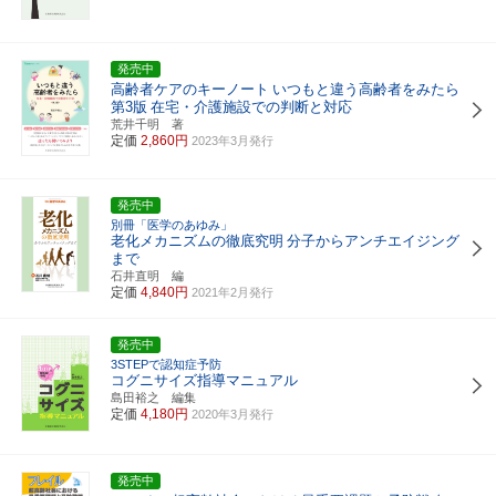
発売中
高齢者ケアのキーノート
いつもと違う高齢者をみたら
第3版
在宅・介護施設での判断と対応
荒井千明 著
定価
2,860円
2023年3月発行
発売中
別冊「医学のあゆみ」
老化メカニズムの徹底究明
分子からアンチエイジング
まで
石井直明 編
定価
4,840円
2021年2月発行
発売中
3STEPで認知症予防
コグニサイズ指導マニュアル
島田裕之 編集
定価
4,180円
2020年3月発行
発売中