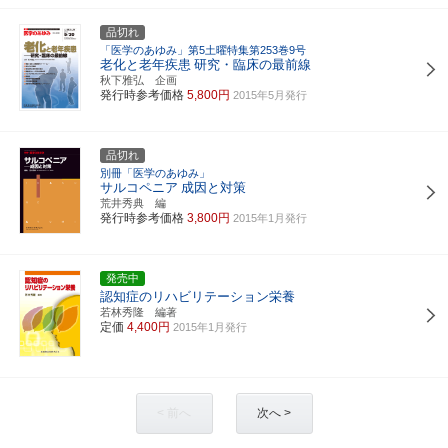
品切れ
「医学のあゆみ」第5土曜特集第253巻9号
老化と老年疾患
研究・臨床の最前線
秋下雅弘 企画
発行時参考価格
5,800円
2015年5月発行
品切れ
別冊「医学のあゆみ」
サルコペニア
成因と対策
荒井秀典 編
発行時参考価格
3,800円
2015年1月発行
発売中
認知症のリハビリテーション栄養
若林秀隆 編著
定価
4,400円
2015年1月発行
< 前へ
次へ >