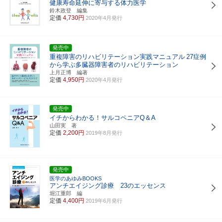
健康寿命延伸に寄与する体力医学
鈴木政登 編集
定価
4,730円
2020年4月発行
発売中
重複障害のリハビリテーション実践マニュアル
27症例
から学ぶ多臓器障害者のリハビリテーション
上月正博 編著
定価
4,950円
2020年4月発行
発売中
イチからわかる！サルコペニアQ＆A
山田実 著
定価
2,200円
2019年8月発行
発売中
医学のあゆみBOOKS
アンチエイジング診療 23のエッセンス
堀江重郎 編
定価
4,400円
2019年6月発行