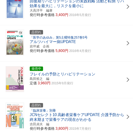
回復期リハビリテーションの実践戦略
活動と転倒
リハ
効果を最大に，リスクを最小に
大高洋平 編著
発行時参考価格
3,400円
2016年5月発行
品切れ
「医学のあゆみ」第5土曜特集257巻5号
アルツハイマー病UPDATE
岩坪威 企画
発行時参考価格
5,800円
2016年4月発行
発売中
フレイルの予防とリハビリテーション
島田裕之 編
定価
3,960円
2015年9月発行
品切れ
「臨床栄養」別冊
JCNセレクト10
高齢者栄養ケアUPDATE
介護予防から
終末期まで栄養ケアの現在がわかる
吉田貞夫 編
発行時参考価格
3,800円
2015年7月発行