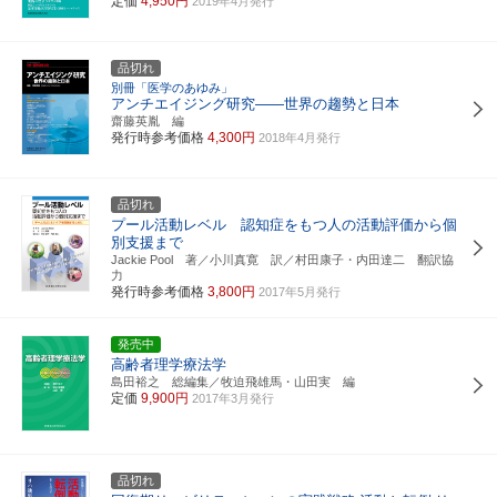
定価
4,950円
2019年4月発行
品切れ
別冊「医学のあゆみ」
アンチエイジング研究――世界の趨勢と日本
齋藤英胤 編
発行時参考価格
4,300円
2018年4月発行
品切れ
プール活動レベル 認知症をもつ人の活動評価から個
別支援まで
Jackie Pool 著／小川真寛 訳／村田康子・内田達二 翻訳協
力
発行時参考価格
3,800円
2017年5月発行
発売中
高齢者理学療法学
島田裕之 総編集／牧迫飛雄馬・山田実 編
定価
9,900円
2017年3月発行
品切れ