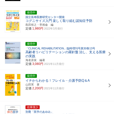
発売中
国立長寿医療研究センター開発
コグニサイズ入門
楽しく取り組む認知症予防
島田裕之・李相侖 編
定価
1,980円
2022年3月発行
発売中
「CLINICAL REHABILITATION」臨時増刊号第30巻13号
高齢者リハビリテーションの羅針盤
治し、支える医療
の実践
海老原覚 編著
定価
3,080円
2021年11月発行
発売中
イチからわかる！フレイル・介護予防Q＆A
山田実 著
定価
2,200円
2021年11月発行
在庫僅少
別冊「医学のあゆみ」