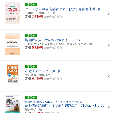
発売中
ケースから学ぶ
高齢者ケアにおける介護倫理
第2版
箕岡真子・稲葉一人 著
定価
3,740円
2019年6月発行
発売中
認知症の人への歯科治療ガイドライン
一般社団法人日本老年歯科医学会病院歯科委員会 編
定価
5,720円
2019年6月発行
発売中
在宅医マニュアル
第2版
中村琢弥 編集代表
定価
6,490円
2019年5月発行
発売中
医学のあゆみBOOKS プライマリケアで診る
高齢者の認知症・うつ病と関連疾患 31のエッセンス
新井平伊 編