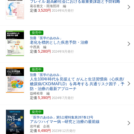
フレイル
超高齢社会における最重要課題と予防戦略
葛谷雅文・雨海照祥 編
定価
3,520円
2014年6月発行
発売中
別冊「医学のあゆみ」
老化を標的とした疾患予防・治療
中西真 編
定価
5,280円
2024年9月発行
発売中
別冊「医学のあゆみ」
人生100年時代を見据えて がんと生活習慣病（心疾患/
糖尿病/CKD/MAFLD）を再考する
共通リスク因子，予
防・治療の最新アプローチ
益崎裕章 編
定価
5,390円
2024年7月発行
発売中
「医学のあゆみ」第5土曜特集第287巻13号
アルツハイマー病
─研究と治療の最前線
岩坪威 企画
定価
6,490円
2023年12月発行