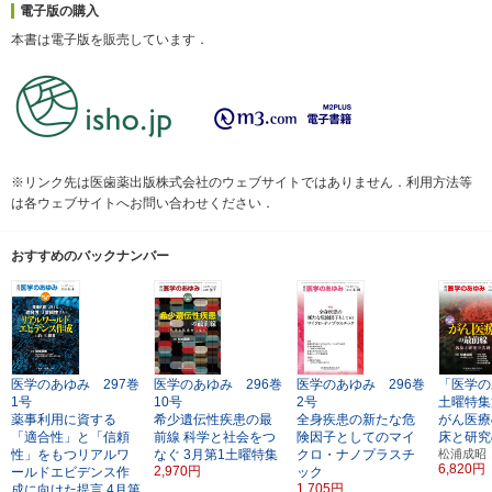
電子版の購入
本書は電子版を販売しています．
※リンク先は医歯薬出版株式会社のウェブサイトではありません．利用方法等
は各ウェブサイトへお問い合わせください．
おすすめのバックナンバー
医学のあゆみ 297巻
医学のあゆみ 296巻
医学のあゆみ 296巻
「医学の
1号
10号
2号
土曜特集
薬事利用に資する
希少遺伝性疾患の最
全身疾患の新たな危
がん医療
「適合性」と「信頼
前線
科学と社会をつ
険因子としてのマイ
床と研究
性」をもつリアルワ
なぐ
3月第1土曜特集
クロ・ナノプラスチ
松浦成昭
6,820円
2,970円
ールドエビデンス作
ック
1,705円
成に向けた提言
4月第