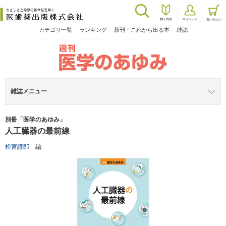
カテゴリ一覧
ランキング
新刊・これから出る本
雑誌
雑誌メニュー
別冊「医学のあゆみ」
人工臓器の最前線
松宮護郎
編