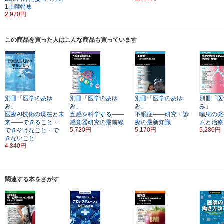
1土曜特集
2,970円
この商品を買った人はこんな商品も買っています
別冊「医学のあゆ
別冊「医学のあゆ
別冊「医学のあゆ
別冊「医
み」
み」
み」
み」
医療AI技術の現在と未
五感を科学する――
不眠症――研究・診
喘息の発
来――できること・
感覚器研究の最前線
療の最新知識
ムと治療
5,720円
5,170円
5,280円
できそうなこと・で
きないこと
4,840円
関連する本をさがす