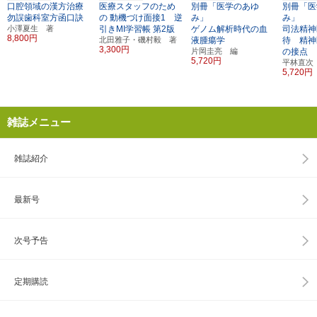
口腔領域の漢方治療
医療スタッフのため
別冊「医学のあゆ
別冊「医
勿誤歯科室方函口訣
の
動機づけ面接1 逆
み」
み」
小澤夏生 著
引きMI学習帳
第2版
ゲノム解析時代の血
司法精神
8,800円
北田雅子・磯村毅 著
液腫瘍学
待 精神
3,300円
片岡圭亮 編
の接点
5,720円
平林直次
5,720円
雑誌メニュー
雑誌紹介
最新号
次号予告
定期購読