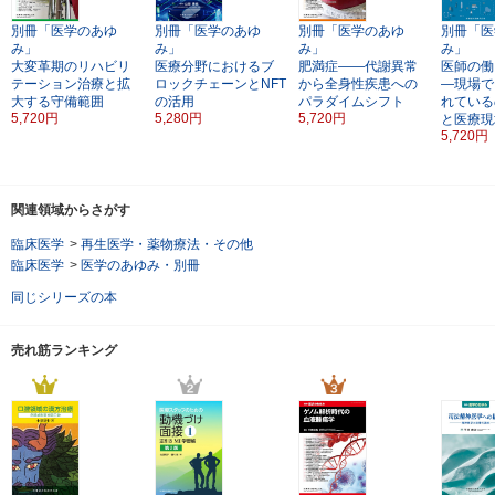
別冊「医学のあゆ
別冊「医学のあゆ
別冊「医学のあゆ
別冊「医
み」
み」
み」
み」
大変革期のリハビリ
医療分野におけるブ
肥満症――代謝異常
医師の働
テーション治療と拡
ロックチェーンとNFT
から全身性疾患への
―現場で
大する守備範囲
の活用
パラダイムシフト
れている
5,720円
5,280円
5,720円
と医療現
5,720円
関連領域からさがす
臨床医学
>
再生医学・薬物療法・その他
臨床医学
>
医学のあゆみ・別冊
同じシリーズの本
売れ筋ランキング