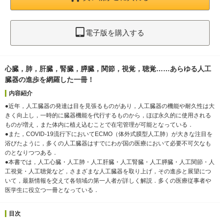
電子版を購入する
心臓，肺，肝臓，腎臓，膵臓，関節，視覚，聴覚……あらゆる人工
臓器の進歩を網羅した一冊！
内容紹介
●近年，人工臓器の発達は目を見張るものがあり，人工臓器の機能や耐久性は大
きく向上し，一時的に臓器機能を代行するものから，ほぼ永久的に使用される
ものが増え，また体内に植え込むことで在宅管理が可能となっている．
●また，COVID-19流行下においてECMO（体外式膜型人工肺）が大きな注目を
浴びたように，多くの人工臓器はすでにわが国の医療において必要不可欠なも
のとなりつつある．
●本書では，人工心臓・人工肺・人工肝臓・人工腎臓・人工膵臓・人工関節・人
工視覚・人工聴覚など，さまざまな人工臓器を取り上げ，その進歩と展望につ
いて，最新情報を交えて各領域の第一人者が詳しく解説．多くの医療従事者や
医学生に役立つ一冊となっている．
目次