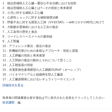
1．植込型補助人工心臓―重症心不全治療における役割
2．植込型補助人工心臓とは?―その現状と将来展望
3．小児に対する補助人工心臓
4．心原性ショックに対する補助循環治療
5．呼吸不全に対する膜型人工肺（VV-ECMO）―withコロナの時代に向けて
6．大動脈弁置換術における人工弁の進歩
7．人工血管の歴史と進歩
8．リードレスペースメーカの最前線
9．人工腎臓
10．アフェレシス療法：最近の進歩
11．肝機能代替のための多様なアプローチ：現状と課題
12．人工膵臓の現状と将来展望
13．人工関節の最近の動向とそれについて思うこと
14．人工聴覚器の現状
15．光電変換色素薄膜型の人工網膜OUReP（オーレップ）
16．バイオマテリアルと組織再生型人工臓器
17．人工臓器開発におけるレギュラトリーサイエンス
詳細目次を見る
執筆者の関連書籍を探す場合は下に表示された名前をクリックしてください
松宮護郎
編