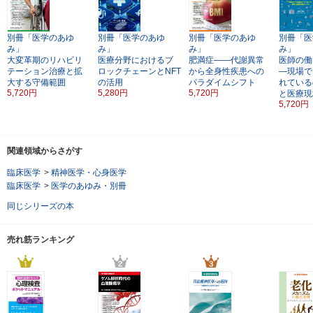
別冊「医学のあゆ
別冊「医学のあゆ
別冊「医学のあゆ
別冊「医
み」
み」
み」
み」
大変革期のリハビリ
医療分野におけるブ
肥満症――代謝異常
医師の働
テーション治療と拡
ロックチェーンとNFT
から全身性疾患への
―現場で
大する守備範囲
の活用
パラダイムシフト
れている
5,720円
5,280円
5,720円
と医療現
5,720円
関連領域からさがす
臨床医学
>
精神医学・心身医学
臨床医学
>
医学のあゆみ・別冊
同じシリーズの本
売れ筋ランキング