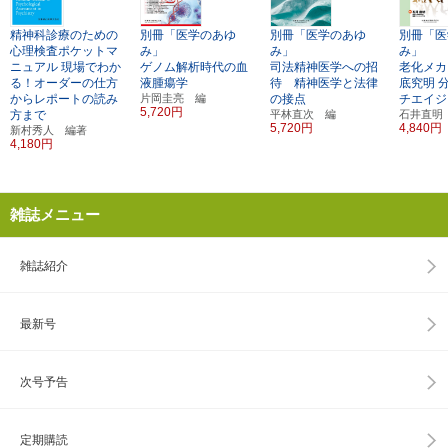
精神科診療のための
別冊「医学のあゆ
別冊「医学のあゆ
別冊「医
心理検査ポケットマ
み」
み」
み」
ニュアル
現場でわか
ゲノム解析時代の血
司法精神医学への招
老化メカ
る！オーダーの仕方
液腫瘍学
待 精神医学と法律
底究明
からレポートの読み
片岡圭亮 編
の接点
チエイジ
5,720円
方まで
平林直次 編
石井直明
5,720円
4,840円
新村秀人 編著
4,180円
雑誌メニュー
雑誌紹介
最新号
次号予告
定期購読