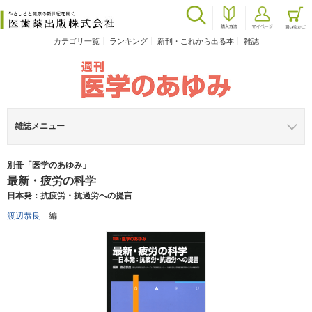
カテゴリ一覧
ランキング
新刊・これから出る本
雑誌
雑誌メニュー
別冊「医学のあゆみ」
最新・疲労の科学
日本発：抗疲労・抗過労への提言
渡辺恭良
編