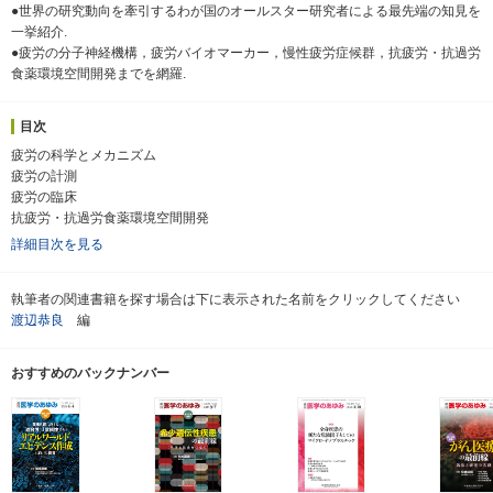
●世界の研究動向を牽引するわが国のオールスター研究者による最先端の知見を
一挙紹介.
●疲労の分子神経機構，疲労バイオマーカー，慢性疲労症候群，抗疲労・抗過労
食薬環境空間開発までを網羅.
目次
疲労の科学とメカニズム
疲労の計測
疲労の臨床
抗疲労・抗過労食薬環境空間開発
詳細目次を見る
執筆者の関連書籍を探す場合は下に表示された名前をクリックしてください
渡辺恭良
編
おすすめのバックナンバー