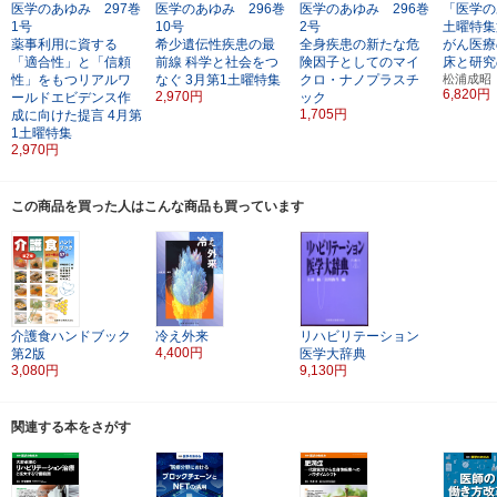
医学のあゆみ 297巻
医学のあゆみ 296巻
医学のあゆみ 296巻
「医学の
1号
10号
2号
土曜特集
薬事利用に資する
希少遺伝性疾患の最
全身疾患の新たな危
がん医療
「適合性」と「信頼
前線
科学と社会をつ
険因子としてのマイ
床と研究
性」をもつリアルワ
なぐ
3月第1土曜特集
クロ・ナノプラスチ
松浦成昭
6,820円
2,970円
ールドエビデンス作
ック
1,705円
成に向けた提言
4月第
1土曜特集
2,970円
この商品を買った人はこんな商品も買っています
介護食ハンドブック
冷え外来
リハビリテーション
4,400円
第2版
医学大辞典
3,080円
9,130円
関連する本をさがす