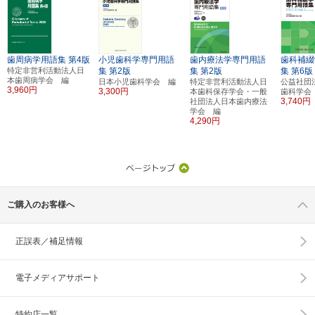
歯周病学用語集
第4版
小児歯科学専門用語
歯内療法学専門用語
歯科補綴
特定非営利活動法人日
集
第2版
集
第2版
集
第6版
本歯周病学会 編
日本小児歯科学会 編
特定非営利活動法人日
公益社団
3,960円
3,300円
本歯科保存学会・一般
歯科学会
3,740円
社団法人日本歯内療法
学会 編
4,290円
ご購入のお客様へ
正誤表／補足情報
電子メディアサポート
特約店一覧