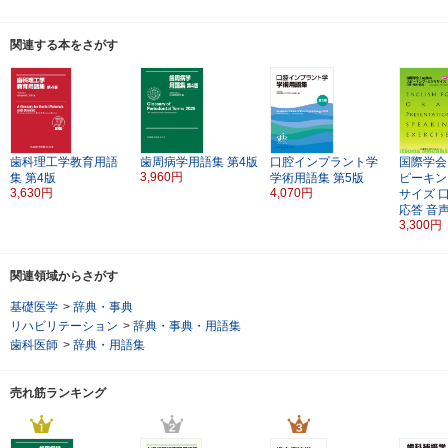
関連する本をさがす
歯科理工学教育用語
歯周病学用語集
第4版
口腔インプラント学
国際学会E
3,960円
集
第4版
学術用語集
第5版
ピーキン
3,630円
4,070円
サイズ
応答 音
3,300円
関連領域からさがす
基礎医学
>
辞典・事典
リハビリテーション
>
辞典・事典・用語集
歯科医師
>
辞典・用語集
売れ筋ランキング