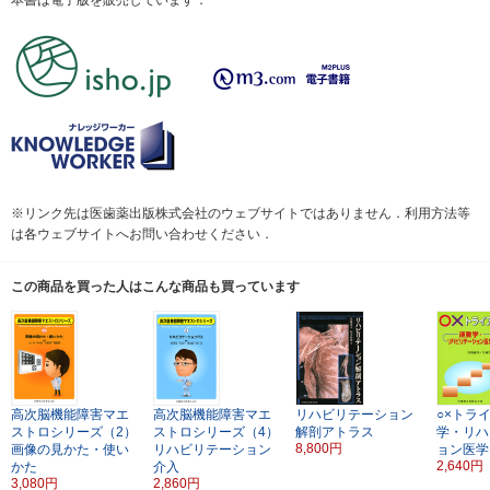
※リンク先は医歯薬出版株式会社のウェブサイトではありません．利用方法等
は各ウェブサイトへお問い合わせください．
この商品を買った人はこんな商品も買っています
高次脳機能障害マエ
高次脳機能障害マエ
リハビリテーション
○×トラ
ストロシリーズ（2）
ストロシリーズ（4）
解剖アトラス
学・リハ
8,800円
画像の見かた・使い
リハビリテーション
ョン医学
2,640円
かた
介入
3,080円
2,860円