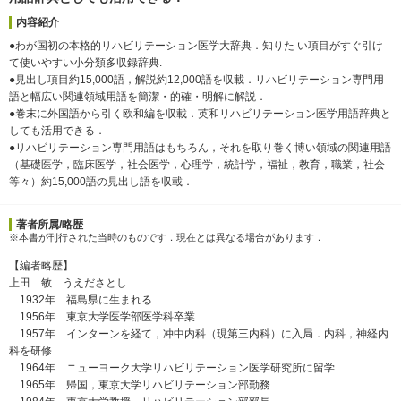
内容紹介
●わが国初の本格的リハビリテーション医学大辞典．知りた い項目がすぐ引け
て使いやすい小分類多収録辞典.
●見出し項目約15,000語，解説約12,000語を収載．リハビリテーション専門用
語と幅広い関連領域用語を簡潔・的確・明解に解説．
●巻末に外国語から引く欧和編を収載．英和リハビリテーション医学用語辞典と
しても活用できる．
●リハビリテーション専門用語はもちろん，それを取り巻く博い領域の関連用語
（基礎医学，臨床医学，社会医学，心理学，統計学，福祉，教育，職業，社会
等々）約15,000語の見出し語を収載．
著者所属/略歴
※本書が刊行された当時のものです．現在とは異なる場合があります．
【編者略歴】
上田 敏 うえださとし
1932年 福島県に生まれる
1956年 東京大学医学部医学科卒業
1957年 インターンを経て，冲中内科（現第三内科）に入局．内科，神経内
科を研修
1964年 ニューヨーク大学リハビリテーション医学研究所に留学
1965年 帰国，東京大学リハビリテーション部勤務