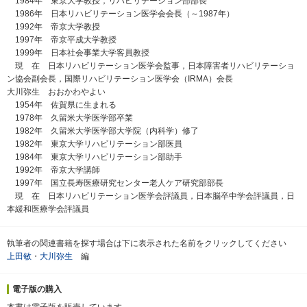
1984年 東京大学教授，リハビリテーション部部長
1986年 日本リハビリテーション医学会会長（～1987年）
1992年 帝京大学教授
1997年 帝京平成大学教授
1999年 日本社会事業大学客員教授
現 在 日本リハビリテーション医学会監事，日本障害者リハビリテーショ
ン協会副会長，国際リハビリテーション医学会（IRMA）会長
大川弥生 おおかわやよい
1954年 佐賀県に生まれる
1978年 久留米大学医学部卒業
1982年 久留米大学医学部大学院（内科学）修了
1982年 東京大学リハビリテーション部医員
1984年 東京大学リハビリテーション部助手
1992年 帝京大学講師
1997年 国立長寿医療研究センター老人ケア研究部部長
現 在 日本リハビリテーション医学会評議員，日本脳卒中学会評議員，日
本緩和医療学会評議員
執筆者の関連書籍を探す場合は下に表示された名前をクリックしてください
上田敏
・
大川弥生
編
電子版の購入
本書は電子版を販売しています．