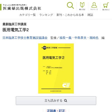
カテゴリ一覧
ランキング
新刊・これから出る本
雑誌
最新臨床工学講座
医用電気工学2
日本臨床工学技士教育施設協議会
監修／
福長一義
・
中島章夫
・
堀純也
編
立ち読みする
正誤表・訂正