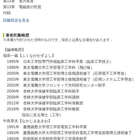
第12章 電力装置
第13章 電磁波の性質
付録
詳細目次を見る
著者所属/略歴
※本書が刊行された当時のものです．現在とは異なる場合があります．
【編者略歴】
福長一義【ふくながかずよし】
1995年 日本工学院専門学校臨床工学科卒業（臨床工学技士）
1998年 東京電機大学工学部電子工学科（飛び級）
2000年 東京電機大学理工学部博士前期課程修了（応用電子工学専攻）
2003年 東京電機大学理工学部博士後期課程修了（応用システム工学専攻）
2003年 東京電機大学フロンティア共同研究センター助手
2006年 杏林大学保健学部臨床工学科助手
2008年 杏林大学保健学部臨床工学科講師
2012年 杏林大学保健学部臨床工学科准教授
2018年 杏林大学保健学部臨床工学科教授
現在に至る博士（工学）
中島章夫【なかじまあきお】
1991年 慶應義塾大学理工学部電気工学科卒業
1993年 慶應義塾大学大学院理工学研究科電気工学専攻前期博士課程修了
1993年 防衛医科大学校医用電子工学講座助手