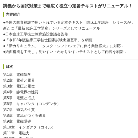
講義から国試対策まで幅広く役立つ定番テキストがリニューアル！
内容紹介
●全国の教育施設で用いられている定本テキスト「臨床工学講座」シリーズが，
新たに「最新 臨床工学講座」シリーズとしてリニューアル！
●日本臨床工学技士教育施設協議会監修．
●「令和3年版臨床工学技士国家試験出題基準」を網羅．
●「新カリキュラム」「タスク・シフト/シェアに伴う業務拡大」に対応．
●紙面構成を工夫し，見やすい・わかりやすいテキストとして内容を刷新．
目次
第1章 電磁気学
第2章 電荷と電界
第3章 電圧と電位
第4章 静電界の性質
第5章 電流と抵抗
第6章 キャパシタ（コンデンサ）
第7章 磁気の性質
第8章 電流がつくる磁界
第9章 電磁誘導
第10章 インダクタ（コイル）
第11章 電磁力