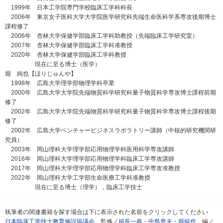
1999年 日本工学院専門学校臨床工学科科長
2006年 東京女子医科大学大学院医学研究科先端生命医科学系専攻後期博士
課程修了
2006年 杏林大学保健学部臨床工学科助教授（先端臨床工学研究室）
2007年 杏林大学保健学部臨床工学科准教授
2020年 杏林大学保健学部臨床工学科教授
現在に至る博士（医学）
堀 純也【ほりじゅんや】
1998年 広島大学理学部物理学科卒業
2000年 広島大学大学院先端物質科学研究科量子物質科学専攻博士課程前期
修了
2002年 広島大学大学院先端物質科学研究科量子物質科学専攻博士課程後期
修了
2002年 広島大学ベンチャービジネスラボラトリー講師（中核的研究機関研
究員）
2003年 岡山理科大学理学部応用物理学科医用科学専攻講師
2016年 岡山理科大学理学部応用物理学科臨床工学専攻講師
2017年 岡山理科大学理学部応用物理学科臨床工学専攻准教授
2022年 岡山理科大学工学部生命医療工学科准教授
現在に至る博士（理学），臨床工学技士
執筆者の関連書籍を探す場合は下に表示された名前をクリックしてください
日本臨床工学技士教育施設協議会
監修／
福長一義
・
中島章夫
・
堀純也
編／