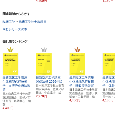
4,400円
4,180円
関連領域からさがす
臨床工学
>
臨床工学技士教科書
同じシリーズの本
売れ筋ランキング
最新臨床工学講座
最新臨床工学講座
最新臨床工学講座
最新臨床
生体機能代行技術
関係法規
2026年版
生体機能代行技術
生体機能
学 血液浄化療法装
日本臨床工学技士教育
学 呼吸療法装置
学 体外
施設協議会 監修／福
置
日本臨床工学技士教育
日本臨床
田誠・中島章夫 編
施設協議会 監修／廣
施設協議
日本臨床工学技士教育
2,970円
瀬稔・工藤元嗣 編
長一義・
施設協議会 監修／竹
4,400円
4,180円
澤眞吾・真茅孝志 編
著
4,400円