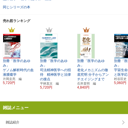
同じシリーズの本
売れ筋ランキング
別冊「医学のあゆ
別冊「医学のあゆ
別冊「医学のあゆ
別冊「医
み」
み」
み」
み」
ゲノム解析時代の血
司法精神医学への招
老化メカニズムの徹
宇宙生命
液腫瘍学
待 精神医学と法律
底究明
分子からアン
と医学応
片岡圭亮 編
の接点
チエイジングまで
村谷匡史
5,720円
5,060円
平林直次 編
石井直明 編
5,720円
4,840円
雑誌メニュー
雑誌紹介