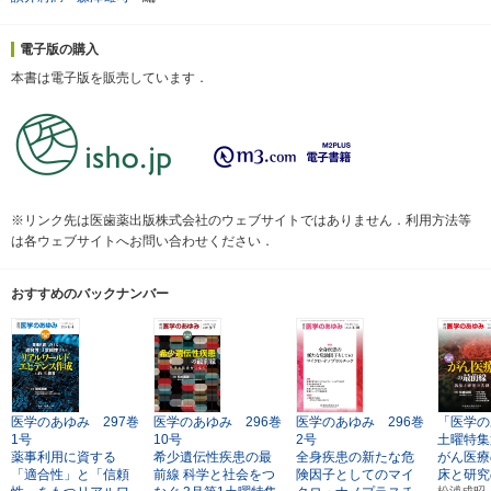
電子版の購入
本書は電子版を販売しています．
※リンク先は医歯薬出版株式会社のウェブサイトではありません．利用方法等
は各ウェブサイトへお問い合わせください．
おすすめのバックナンバー
医学のあゆみ 297巻
医学のあゆみ 296巻
医学のあゆみ 296巻
「医学の
1号
10号
2号
土曜特集
薬事利用に資する
希少遺伝性疾患の最
全身疾患の新たな危
がん医療
「適合性」と「信頼
前線
科学と社会をつ
険因子としてのマイ
床と研究
松浦成昭