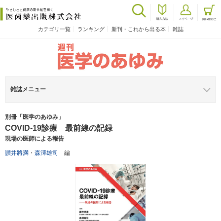
カテゴリ一覧
ランキング
新刊・これから出る本
雑誌
雑誌メニュー
別冊「医学のあゆみ」
COVID-19診療 最前線の記録
現場の医師による報告
讃井將満
・
森澤雄司
編