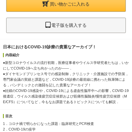
買い物かごに入れる
電子版を購入する
日本におけるCOVID-19診療の貴重なアーカイブ！
内容紹介
●新型コロナウイルスの流行初期，医療従事者やウイルス学研究者たちは，いか
にしてCOVID-19へ立ち向かったのか――．
●ダイヤモンドプリンセス号での感染制御，クリニック・介護施設での予防策，
専門家会議の実績と課題など，COVID-19診療の最前線に携わった執筆陣によ
る，パンデミックとの激闘を記した貴重なアーカイブ！
●妊婦のCOVID-19感染や，COVID-19による虚血性脳卒中への影響，COVID-19
後遺症，ウイルス感染後疲労症症候群および筋痛性脳髄炎/慢性疲労症候群（M
E/CFS）についてなど，今もなお課題であるトピックスについても解説．
目次
1．コロナ禍で明らかになった課題：臨床研究とPCR検査
2．COVID-19の疫学