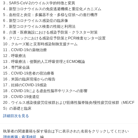
3．SARS-CoV-2のウイルス学的特徴と変異
4．新型コロナウイルスの免疫逃避機構と重症化メカニズム
5．血栓症と炎症：多臓器不全・多様な症状への進行機序
6．新型コロナウイルス感染症の臨床像
7．新型コロナウイルス検査の性能と利用法
8．介護・医療施設における感染予防策・クラスター対策
9．クリニックにおける感染症予防策とPCR検査センター設置
10．クルーズ船と災害時感染制御支援チーム
11．COVID-19の薬物治療
12．呼吸療法
13．呼吸療法：侵襲的人工呼吸管理とECMO概論
14．専門家会議
15．COVID-19患者の宿泊療養
16．米国の臨床現場からの報告
17．妊婦のCOVID-19感染
18．COVID-19による虚血性脳卒中リスクへの影響
19．COVID-19後遺症
20．ウイルス感染後疲労症候群および筋痛性脳脊髄炎/慢性疲労症候群（ME/CF
S）の基礎と臨床
詳細目次を見る
執筆者の関連書籍を探す場合は下に表示された名前をクリックしてください
讃井將満
・
森澤雄司
編