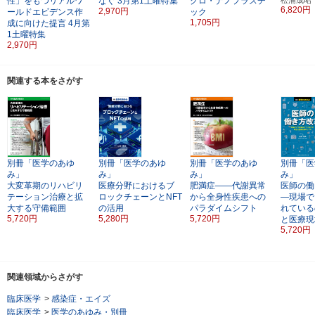
性」をもつリアルワ
なぐ
3月第1土曜特集
クロ・ナノプラスチ
6,820円
2,970円
ールドエビデンス作
ック
1,705円
成に向けた提言
4月第
1土曜特集
2,970円
関連する本をさがす
別冊「医学のあゆ
別冊「医学のあゆ
別冊「医学のあゆ
別冊「医
み」
み」
み」
み」
大変革期のリハビリ
医療分野におけるブ
肥満症――代謝異常
医師の働
テーション治療と拡
ロックチェーンとNFT
から全身性疾患への
―現場で
大する守備範囲
の活用
パラダイムシフト
れている
5,720円
5,280円
5,720円
と医療現
5,720円
関連領域からさがす
臨床医学
>
感染症・エイズ
臨床医学
>
医学のあゆみ・別冊