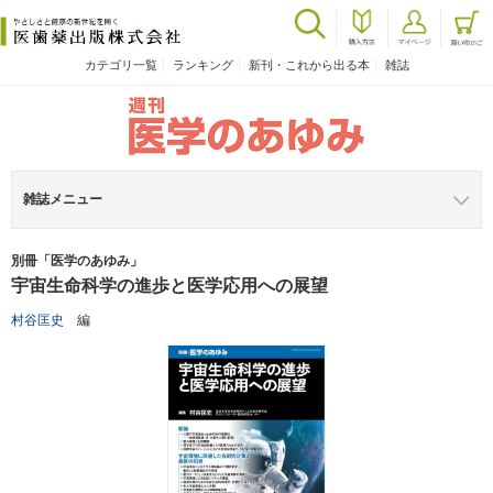
カテゴリ一覧
ランキング
新刊・これから出る本
雑誌
雑誌メニュー
別冊「医学のあゆみ」
宇宙生命科学の進歩と医学応用への展望
村谷匡史
編