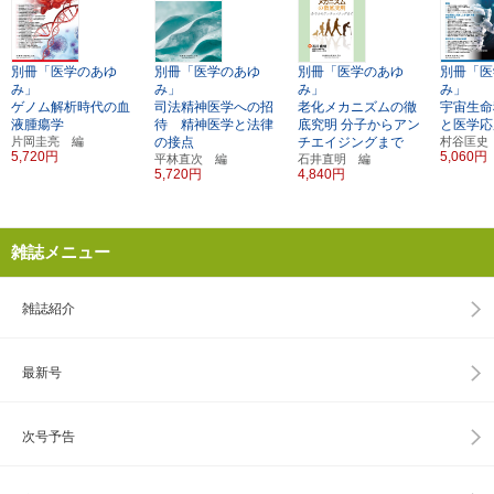
別冊「医学のあゆ
別冊「医学のあゆ
別冊「医学のあゆ
別冊「医
み」
み」
み」
み」
ゲノム解析時代の血
司法精神医学への招
老化メカニズムの徹
宇宙生命
液腫瘍学
待 精神医学と法律
底究明
分子からアン
と医学応
片岡圭亮 編
の接点
チエイジングまで
村谷匡史
5,720円
5,060円
平林直次 編
石井直明 編
5,720円
4,840円
雑誌メニュー
雑誌紹介
最新号
次号予告