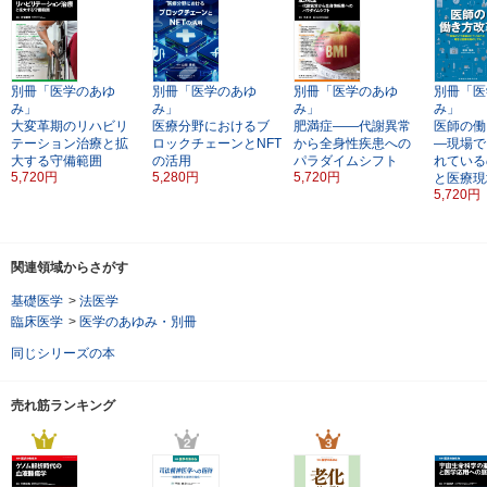
別冊「医学のあゆ
別冊「医学のあゆ
別冊「医学のあゆ
別冊「医
み」
み」
み」
み」
大変革期のリハビリ
医療分野におけるブ
肥満症――代謝異常
医師の働
テーション治療と拡
ロックチェーンとNFT
から全身性疾患への
―現場で
大する守備範囲
の活用
パラダイムシフト
れている
5,720円
5,280円
5,720円
と医療現
5,720円
関連領域からさがす
基礎医学
>
法医学
臨床医学
>
医学のあゆみ・別冊
同じシリーズの本
売れ筋ランキング