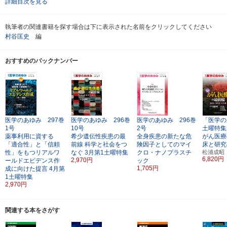
詳細目次を見る
執筆者の関連書籍を探す場合は下に表示された名前をクリックしてください
村谷匡史
編
おすすめのバックナンバー
医学のあゆみ 297巻
医学のあゆみ 296巻
医学のあゆみ 296巻
「医学の
1号
10号
2号
土曜特集
薬事利用に資する
希少遺伝性疾患の最
全身疾患の新たな危
がん医療
「適合性」と「信頼
前線
科学と社会をつ
険因子としてのマイ
床と研究
性」をもつリアルワ
なぐ
3月第1土曜特集
クロ・ナノプラスチ
松浦成昭
6,820円
2,970円
ールドエビデンス作
ック
1,705円
成に向けた提言
4月第
1土曜特集
2,970円
関連する本をさがす