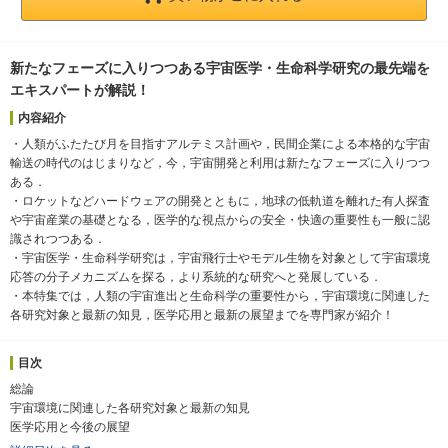
新たなフェーズに入りつつある宇宙医学・生命科学研究の最先端を
エキスパートが解説！
内容紹介
・人類がふたたび月を目指すアルテミス計画や，民間企業による本格的な宇宙
輸送の時代のはじまりなど，今，宇宙開発と利用は新たなフェーズに入りつつ
ある．
・ロケットなどハードウェアの開発とともに，地球の低軌道を離れた有人探査
や宇宙産業の基礎となる，医学的な視点からの安全・快適の重要性も一般に認
識されつつある．
・宇宙医学・生命科学研究は，宇宙飛行士やモデル生物を対象として宇宙環境
応答の分子メカニズムを探る，より系統的な研究へと発展している．
・本特集では，人類の宇宙進出と生命科学の重要性から，宇宙環境に関連した
各研究対象と最新の知見，医学応用と最新の展望までを専門家が紹介！
目次
総論
宇宙環境に関連した各研究対象と最新の知見
医学応用と今後の展望