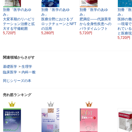
別冊「医学のあゆ
別冊「医学のあゆ
別冊「医学のあゆ
別冊「医
み」
み」
み」
み」
大変革期のリハビリ
医療分野におけるブ
肥満症――代謝異常
医師の働
テーション治療と拡
ロックチェーンとNFT
から全身性疾患への
―現場で
大する守備範囲
の活用
パラダイムシフト
れている
5,720円
5,280円
5,720円
と医療現
5,720円
関連領域からさがす
基礎医学
>
生理学
臨床医学
>
内科一般
同じシリーズの本
売れ筋ランキング