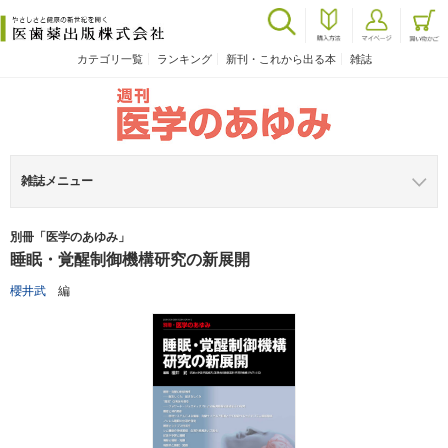
カテゴリ一覧
ランキング
新刊・これから出る本
雑誌
雑誌メニュー
別冊「医学のあゆみ」
睡眠・覚醒制御機構研究の新展開
櫻井武
編