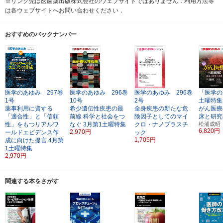
※リンク先は医歯薬出版株式会社のウェブサイトではありません．利用方法等
は各ウェブサイトへお問い合わせください．
おすすめのバックナンバー
医学のあゆみ 297巻
医学のあゆみ 296巻
医学のあゆみ 296巻
「医学の
1号
10号
2号
土曜特集
薬事利用に資する
希少遺伝性疾患の最
全身疾患の新たな危
がん医療
「適合性」と「信頼
前線
科学と社会をつ
険因子としてのマイ
床と研究
性」をもつリアルワ
なぐ
3月第1土曜特集
クロ・ナノプラスチ
松浦成昭
6,820円
2,970円
ールドエビデンス作
ック
1,705円
成に向けた提言
4月第
1土曜特集
2,970円
関連する本をさがす