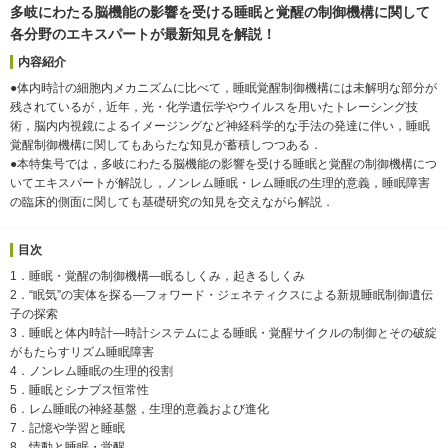
多岐にわたる脳機能の影響を受ける睡眠と覚醒の制御機構に関して
各分野のエキスパートが最新知見を解説！
内容紹介
●体内時計の細胞内メカニズムに比べて，睡眠覚醒制御機構には未解明な部分が
残されているが，近年，光・化学遺伝学やウイルスを用いたトレーシング技
術，脳内内視鏡によるイメージングなど神経科学的な手法の発達に伴い，睡眠
覚醒制御機構に関してもあらたな知見が蓄積しつつある．
●本特集号では，多岐にわたる脳機能の影響を受ける睡眠と覚醒の制御機構につ
いてエキスパートが解説し，ノンレム睡眠・レム睡眠の生理的意義，睡眠障害
の臨床的側面に関しても基礎研究の知見を交えながら解説．
目次
1．睡眠・覚醒の制御機構―眠るしくみ，起きるしくみ
2．“眠気”の実体を探る―フォワード・ジェネティクスによる新規睡眠制御遺伝
子の探索
3．睡眠と体内時計―時計システムによる睡眠・覚醒サイクルの制御とその破綻
がもたらすリズム睡眠障害
4．ノンレム睡眠の生理的役割
5．睡眠とシナプス恒常性
6．レム睡眠の神経基盤，生理的意義および進化
7．記憶や学習と睡眠
8．情動と睡眠・覚醒