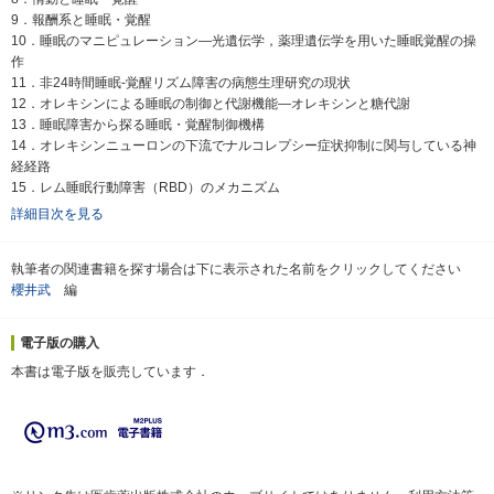
9．報酬系と睡眠・覚醒
10．睡眠のマニピュレーション―光遺伝学，薬理遺伝学を用いた睡眠覚醒の操
作
11．非24時間睡眠-覚醒リズム障害の病態生理研究の現状
12．オレキシンによる睡眠の制御と代謝機能―オレキシンと糖代謝
13．睡眠障害から探る睡眠・覚醒制御機構
14．オレキシンニューロンの下流でナルコレプシー症状抑制に関与している神
経経路
15．レム睡眠行動障害（RBD）のメカニズム
詳細目次を見る
執筆者の関連書籍を探す場合は下に表示された名前をクリックしてください
櫻井武
編
電子版の購入
本書は電子版を販売しています．