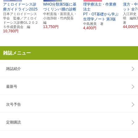
アミロイドーシス診
WHO分類第5版に基
理学療法士・作業療
漢方・中
療ガイドライン2025
づくリンパ腫の診断
法士
ット
全7
日本アミロイドーシス
中村直哉・富田直人・
PT・OT基礎から学ぶ
入江祥史
学会 監修／アミロイ
小池淳樹・竹内賢吾
明 編
生理学ノート
第3版
ドーシス診療GL２０２
編
著
中島雅美 著
13,750円
44,000
５作成委員会 編
4,400円
10,780円
雑誌メニュー
雑誌紹介
最新号
次号予告
定期購読