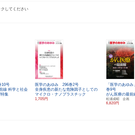
ックしてください
10号
医学のあゆみ 296巻2号
「医学のあゆみ」
前線
科学と社会
全身疾患の新たな危険因子としての
巻9号
曜特集
マイクロ・ナノプラスチック
がん医療の最前
1,705円
松浦成昭 企画
6,820円