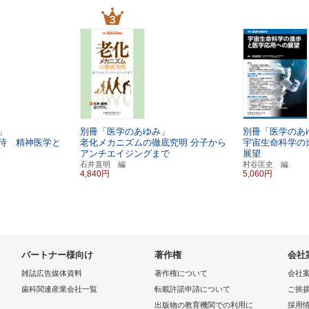
」
別冊「医学のあゆみ」
別冊「医学のあ
待 精神医学と
老化メカニズムの徹底究明
分子から
宇宙生命科学の
アンチエイジングまで
展望
石井直明 編
村谷匡史 編
4,840円
5,060円
パートナー様向け
著作権
会社
雑誌広告媒体資料
著作権について
会社
歯科関連産業会社一覧
転載許諾申請について
ご挨
出版物の教育機関での利用に
採用