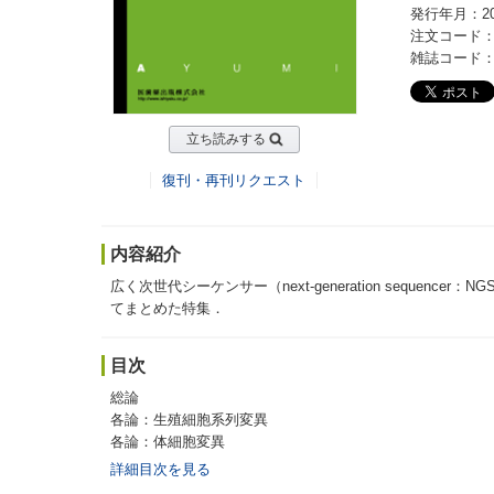
発行年月：20
注文コード：2
雑誌コード：20
立ち読みする
復刊・再刊リクエスト
内容紹介
広く次世代シーケンサー（next-generation seq
てまとめた特集．
目次
総論
各論：生殖細胞系列変異
各論：体細胞変異
詳細目次を見る