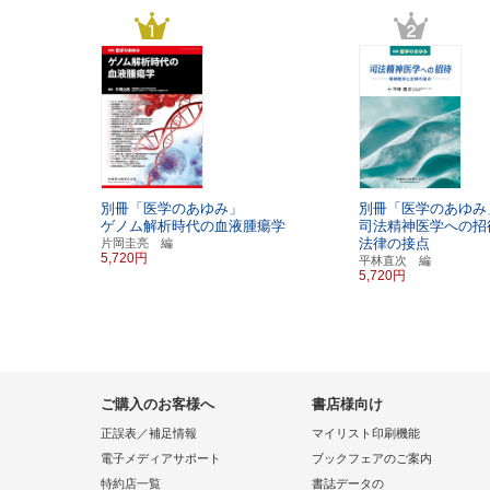
別冊「医学のあゆみ」
別冊「医学のあゆみ
ゲノム解析時代の血液腫瘍学
司法精神医学への招
法律の接点
片岡圭亮 編
5,720円
平林直次 編
5,720円
ご購入のお客様へ
書店様向け
正誤表／補足情報
マイリスト印刷機能
電子メディアサポート
ブックフェアのご案内
特約店一覧
書誌データの