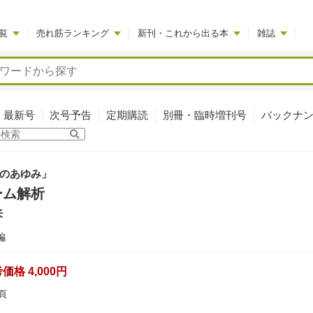
覧
売れ筋ランキング
新刊・これから出る本
雑誌
最新号
次号予告
定期購読
別冊・臨時増刊号
バックナ
のあゆみ」
ーム解析
来
編
格 4,000円
頁