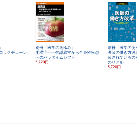
」
別冊「医学のあゆみ」
別冊「医学のあ
ロックチェーン
肥満症――代謝異常から全身性疾患
医師の働き方改
へのパラダイムシフト
装されているの
5,720円
のリアル
5,720円