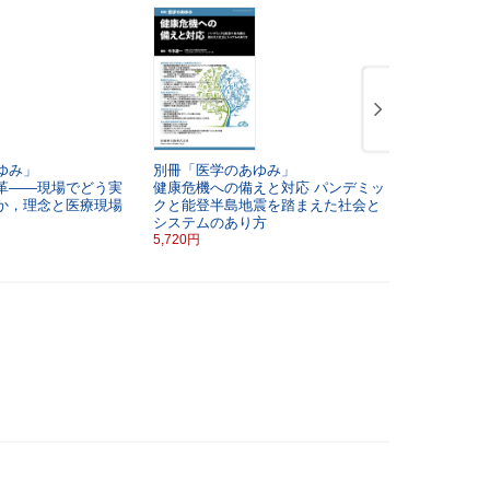
ゆみ」
別冊「医学のあゆみ」
別冊「医学
革――現場でどう実
健康危機への備えと対応
パンデミッ
神経変性疾
か，理念と医療現場
クと能登半島地震を踏まえた社会と
法開発
システムのあり方
5,720円
5,720円