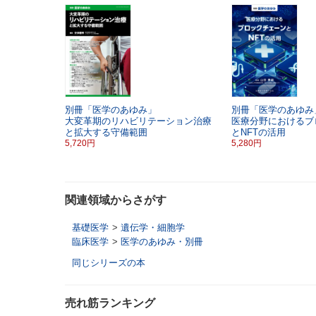
別冊「医学のあゆみ」
別冊「医学のあゆみ
大変革期のリハビリテーション治療
医療分野におけるブ
と拡大する守備範囲
とNFTの活用
5,720円
5,280円
関連領域からさがす
基礎医学
>
遺伝学・細胞学
臨床医学
>
医学のあゆみ・別冊
同じシリーズの本
売れ筋ランキング