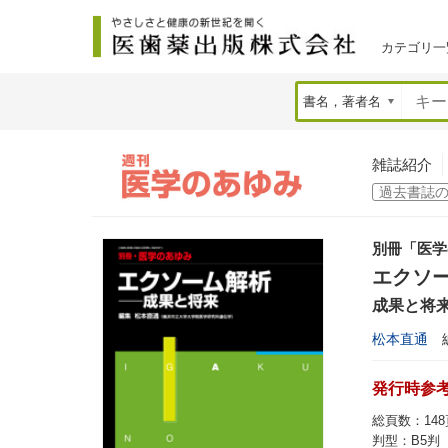
カテゴリ一
雑誌紹介
別冊「医学
エクソ
成果と将
松本直通
発行時参考価
総頁数：148
判型：B5判