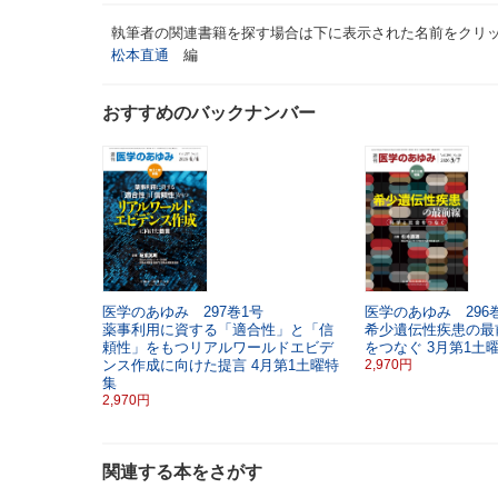
執筆者の関連書籍を探す場合は下に表示された名前をクリ
松本直通
編
おすすめのバックナンバー
医学のあゆみ 297巻1号
医学のあゆみ 296巻
薬事利用に資する「適合性」と「信
希少遺伝性疾患の最
頼性」をもつリアルワールドエビデ
をつなぐ
3月第1土
ンス作成に向けた提言
4月第1土曜特
2,970円
集
2,970円
関連する本をさがす