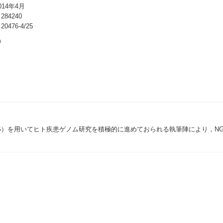
14年4月
84240
476-4/25
uencer：NGS）を用いてヒト疾患ゲノム研究を積極的に進めておられる執筆陣に