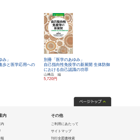
ゆみ」
別冊「医学のあゆみ」
進歩と医学応用への
自己指向性免疫学の新展開
生体防御
における自己認識の功罪
山﨑晶 編
5,720円
案内
その他
案内
ご利用にあたって
拶
サイトマップ
情報
刊行全図書検索