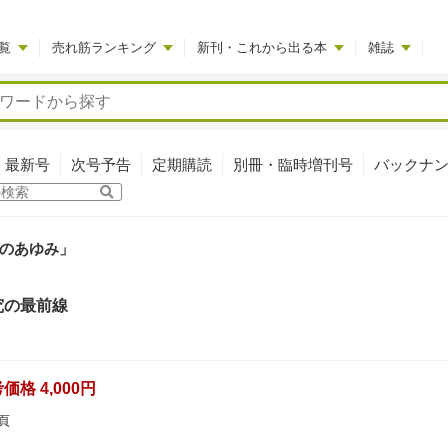
覧
売れ筋ランキング
新刊・これから出る本
雑誌
最新号
次号予告
定期購読
別冊・臨時増刊号
バックナ
のあゆみ」
究の最前線
格 4,000円
頁