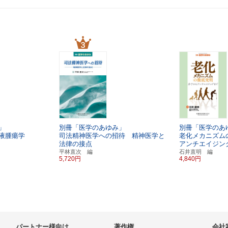
」
別冊「医学のあゆみ」
別冊「医学のあ
液腫瘍学
司法精神医学への招待 精神医学と
老化メカニズム
法律の接点
アンチエイジン
平林直次 編
石井直明 編
5,720円
4,840円
パートナー様向け
著作権
会社