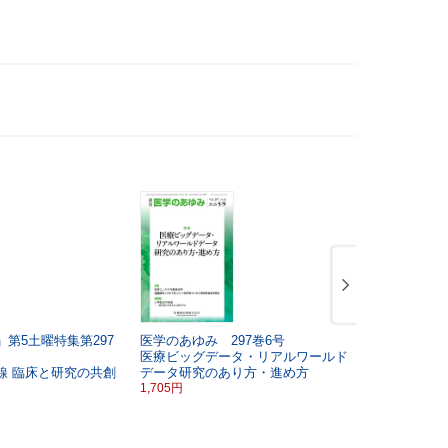
第5土曜特集第297
医学のあゆみ 297巻6号
医学のあゆみ
医療ビッグデータ・リアルワールド
若い女性の
線
臨床と研究の共創
データ研究のあり方・進め方
1,705円
1,705円