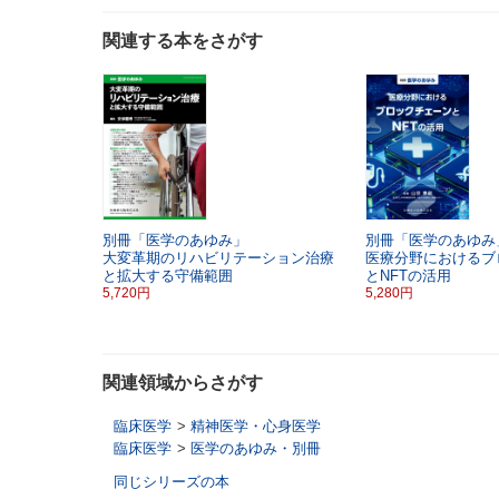
関連する本をさがす
別冊「医学のあゆみ」
別冊「医学のあゆみ
大変革期のリハビリテーション治療
医療分野におけるブ
と拡大する守備範囲
とNFTの活用
5,720円
5,280円
関連領域からさがす
臨床医学
>
精神医学・心身医学
臨床医学
>
医学のあゆみ・別冊
同じシリーズの本