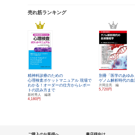
売れ筋ランキング
精神科診療のための
別冊「医学のあゆみ
心理検査ポケットマニュアル
現場で
ゲノム解析時代の血
わかる！オーダーの仕方からレポー
片岡圭亮 編
5,720円
トの読み方まで
新村秀人 編著
4,180円
ご購入のお客様へ
書店様向け