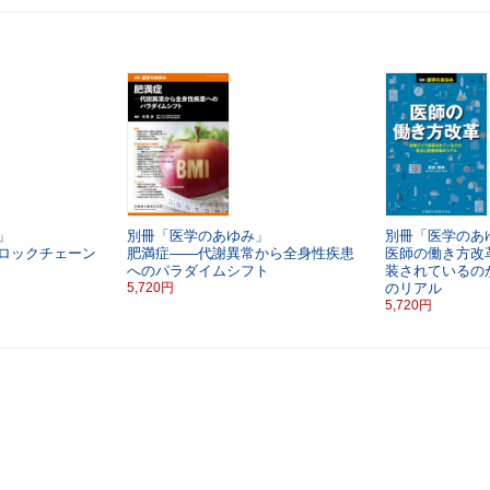
」
別冊「医学のあゆみ」
別冊「医学のあ
ロックチェーン
肥満症――代謝異常から全身性疾患
医師の働き方改
へのパラダイムシフト
装されているの
5,720円
のリアル
5,720円