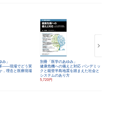
ゆみ」
別冊「医学のあゆみ」
別冊「医学
革――現場でどう実
健康危機への備えと対応
パンデミッ
神経変性疾
か，理念と医療現場
クと能登半島地震を踏まえた社会と
法開発
システムのあり方
5,720円
5,720円