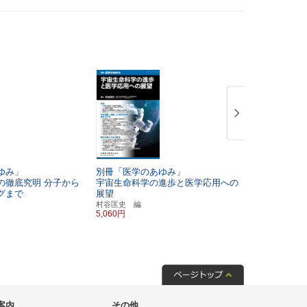
ゆみ」
別冊「医学のあゆみ」
別冊「医学
の徹底究明
分子から
宇宙生命科学の進歩と医学応用への
自己指向性
グまで
展望
における自
村谷匡史 編
山﨑晶 編
5,060円
5,720円
案内
その他