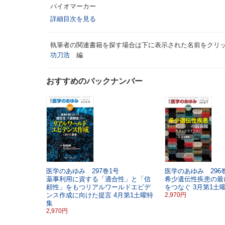
バイオマーカー
詳細目次を見る
執筆者の関連書籍を探す場合は下に表示された名前をクリ
功刀浩
編
おすすめのバックナンバー
医学のあゆみ 297巻1号
医学のあゆみ 296巻
薬事利用に資する「適合性」と「信
希少遺伝性疾患の最
頼性」をもつリアルワールドエビデ
をつなぐ
3月第1土
ンス作成に向けた提言
4月第1土曜特
2,970円
集
2,970円