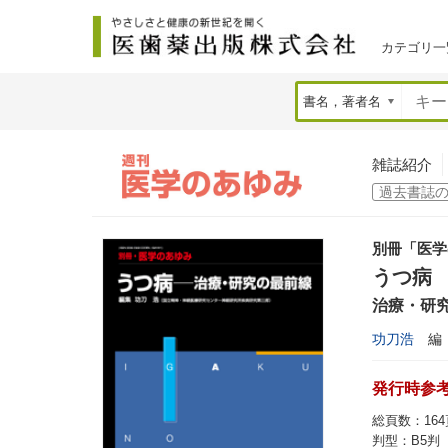
カテゴリ一
雑誌紹介
別冊「医学
うつ病
治療・研
功刀浩
編
発行時参考価
総頁数：164
判型：B5判