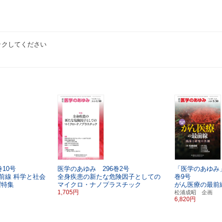
ックしてください
10号
医学のあゆみ 296巻2号
「医学のあゆみ」
前線
科学と社会
全身疾患の新たな危険因子としての
巻9号
曜特集
マイクロ・ナノプラスチック
がん医療の最前
1,705円
松浦成昭 企画
6,820円