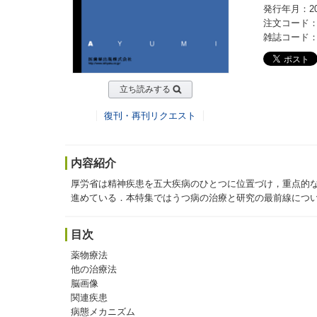
発行年月：20
注文コード：2
雑誌コード：20
立ち読みする
復刊・再刊リクエスト
内容紹介
厚労省は精神疾患を五大疾病のひとつに位置づけ，重点的
進めている．本特集ではうつ病の治療と研究の最前線につ
目次
薬物療法
他の治療法
脳画像
関連疾患
病態メカニズム