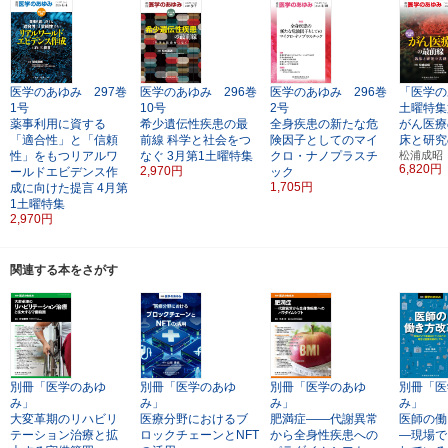
医学のあゆみ 297巻
医学のあゆみ 296巻
医学のあゆみ 296巻
「医学の
1号
10号
2号
土曜特集
薬事利用に資する
希少遺伝性疾患の最
全身疾患の新たな危
がん医療
「適合性」と「信頼
前線
科学と社会をつ
険因子としてのマイ
床と研究
性」をもつリアルワ
なぐ
3月第1土曜特集
クロ・ナノプラスチ
松浦成昭
6,820円
2,970円
ールドエビデンス作
ック
1,705円
成に向けた提言
4月第
1土曜特集
2,970円
関連する本をさがす
別冊「医学のあゆ
別冊「医学のあゆ
別冊「医学のあゆ
別冊「医
み」
み」
み」
み」
大変革期のリハビリ
医療分野におけるブ
肥満症――代謝異常
医師の働
テーション治療と拡
ロックチェーンとNFT
から全身性疾患への
―現場で