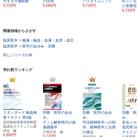
大する守備範囲
の活用
パラダイムシフト
れている
5,720円
5,280円
5,720円
と医療現
5,720円
関連領域からさがす
臨床医学
>
輸液・輸血・血液・血管・血圧
臨床医学
>
医学のあゆみ・別冊
同じシリーズの本
売れ筋ランキング
スタンダード
輸血検
別冊「医学のあゆ
別冊「医学のあゆ
別冊「医
査テキスト
第4版
み」
み」
み」
認定輸血検査技師制度
ゲノム解析時代の血
司法精神医学への招
老化メカ
協議会カリキュラム委
液腫瘍学
待 精神医学と法律
底究明
員会 編
片岡圭亮 編
の接点
チエイジ
6,600円
5,720円
平林直次 編
石井直明