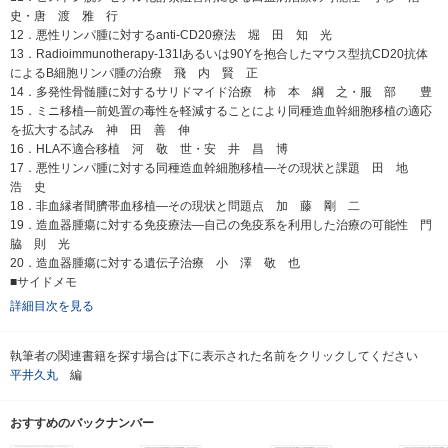
史・唐 渡 雅 行
12．悪性リンパ腫に対するanti-CD20療法 堀 田 知 光
13．Radioimmunotherapy-131Iあるいは90Yを抱合したマウス型抗CD20抗体
によるB細胞リンパ腫の治療 飛 内 賢 正
14．多発性骨髄腫に対するサリドマイド治療 柿 本 綱 之・服 部 豊
15．ミニ移植―前処置の毒性を軽減することにより同種造血幹細胞移植の適応
を拡大する試み 神 田 善 伸
16．HLA不適合移植 河 敬 世・安 井 昌 博
17．悪性リンパ腫に対する同種造血幹細胞移植―その現状と課題 田 地
浩 史
18．非血縁者間臍帯血移植―その現状と問題点 加 藤 剛 二
19．造血器腫瘍に対する免疫療法―自己の免疫系を利用した治療の可能性 門
脇 則 光
20．造血器腫瘍に対する遺伝子治療 小 澤 敬 也
■サイドメモ
詳細目次を見る
執筆者の関連書籍を探す場合は下に表示された名前をクリックしてください
平井久丸
編
おすすめのバックナンバー