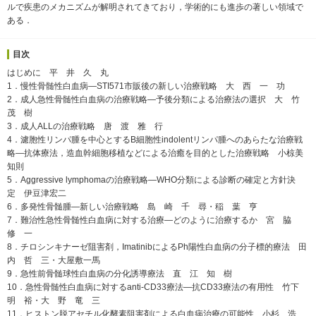
ルで疾患のメカニズムが解明されてきており，学術的にも進歩の著しい領域で
ある．
目次
はじめに 平 井 久 丸
1．慢性骨髄性白血病―STI571市販後の新しい治療戦略 大 西 一 功
2．成人急性骨髄性白血病の治療戦略―予後分類による治療法の選択 大 竹
茂 樹
3．成人ALLの治療戦略 唐 渡 雅 行
4．濾胞性リンパ腫を中心とするB細胞性indolentリンパ腫へのあらたな治療戦
略―抗体療法，造血幹細胞移植などによる治癒を目的とした治療戦略 小椋美
知則
5．Aggressive lymphomaの治療戦略―WHO分類による診断の確定と方針決
定 伊豆津宏二
6．多発性骨髄腫―新しい治療戦略 島 崎 千 尋・稲 葉 亨
7．難治性急性骨髄性白血病に対する治療―どのように治療するか 宮 脇
修 一
8．チロシンキナーゼ阻害剤，ImatinibによるPh陽性白血病の分子標的療法 田
内 哲 三・大屋敷一馬
9．急性前骨髄球性白血病の分化誘導療法 直 江 知 樹
10．急性骨髄性白血病に対するanti-CD33療法―抗CD33療法の有用性 竹下
明 裕・大 野 竜 三
11．ヒストン脱アセチル化酵素阻害剤による白血病治療の可能性 小杉 浩