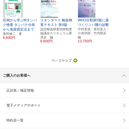
症例から学ぶMタンパ
スタンダード
輸血検
WHO分類第5版に基
ク検査
タンパク分画
査テキスト
第4版
づくリンパ腫の診断
から免疫固定法まで
認定輸血検査技師制度
中村直哉・富田直人・
協議会カリキュラム委
小池淳樹・竹内賢吾
東田修二 著
員会 編
編
6,600円
6,600円
13,750円
ご購入のお客様へ
正誤表／補足情報
電子メディアサポート
特約店一覧