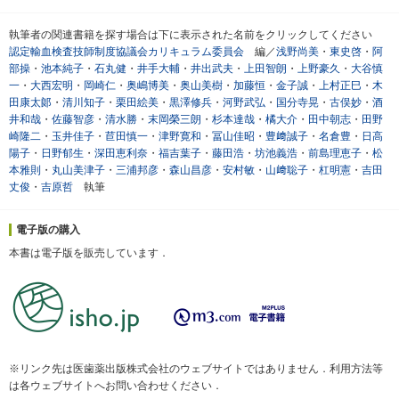
執筆者の関連書籍を探す場合は下に表示された名前をクリックしてください
認定輸血検査技師制度協議会カリキュラム委員会
編／
浅野尚美
・
東史啓
・
阿
部操
・
池本純子
・
石丸健
・
井手大輔
・
井出武夫
・
上田智朗
・
上野豪久
・
大谷慎
一
・
大西宏明
・
岡崎仁
・
奥嶋博美
・
奥山美樹
・
加藤恒
・
金子誠
・
上村正巳
・
木
田康太郞
・
清川知子
・
栗田絵美
・
黒澤修兵
・
河野武弘
・
国分寺晃
・
古俣妙
・
酒
井和哉
・
佐藤智彦
・
清水勝
・
末岡榮三朗
・
杉本達哉
・
橘大介
・
田中朝志
・
田野
崎隆二
・
玉井佳子
・
苣田慎一
・
津野寛和
・
冨山佳昭
・
豊﨑誠子
・
名倉豊
・
日高
陽子
・
日野郁生
・
深田恵利奈
・
福吉葉子
・
藤田浩
・
坊池義浩
・
前島理恵子
・
松
本雅則
・
丸山美津子
・
三浦邦彦
・
森山昌彦
・
安村敏
・
山﨑聡子
・
杠明憲
・
吉田
丈俊
・
吉原哲
執筆
電子版の購入
本書は電子版を販売しています．
※リンク先は医歯薬出版株式会社のウェブサイトではありません．利用方法等
は各ウェブサイトへお問い合わせください．