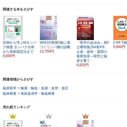
関連する本をさがす
症例から学ぶMタンパ
WHO分類第5版に基
「医学のあゆみ」第5
CAR-T
5,940円
ク検査
タンパク分画
づくリンパ腫の診断
土曜特集294巻9号
13,750円
から免疫固定法まで
止血・血栓・凝固の
6,600円
最新知見
─研究と臨
床を繋ぐ
6,820円
関連領域からさがす
臨床医学
>
輸液・輸血・血液・血管・血圧
臨床検査
>
免疫血清学・輸血検査
売れ筋ランキング