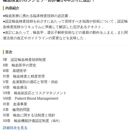
内容紹介
●輸血医療に携わる臨床検査技師の必読書．
●認定輸血検査技師をめざすにあたって習得すべき知識や技術について，認定輸
血検査技師カリキュラムに準拠して解説した定評あるテキスト．
●改訂にあたって，輸血学，遺伝子解析技術などの最新の動向をふまえ，また関
連法規の改正やガイドラインの変更などを反映した．
目次
I章 認定輸血検査技師制度
II章 輸血医学の歴史
III章 基礎医学
IV章 輸血検査と精度管理
V章 血液製剤の適応と管理・供給
VI章 輸血療法
VII章 輸血副反応とリスクマネジメント
VIII章 Patient Blood Management
IX章 血液事業
X章 倫理的問題
XI章 輸血に関する法制度と指針
XII章 輸血機能評価認定制度（I&A）
詳細目次を見る