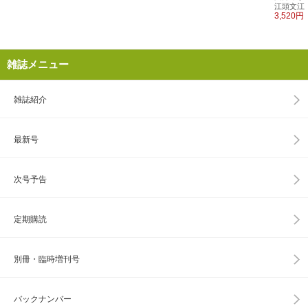
江頭文江
3,520円
雑誌メニュー
雑誌紹介
最新号
次号予告
定期購読
別冊・臨時増刊号
バックナンバー