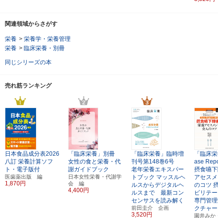
関連領域からさがす
栄養
>
栄養学・栄養管理
栄養
>
臨床栄養・別冊
同じシリーズの本
売れ筋ランキング
日本食品成分表2026
「臨床栄養」別冊
「臨床栄養」臨時増
「臨床栄
八訂
栄養計算ソフ
女性の食と栄養・代
刊号第148巻6号
ase Re
ト・電子版付
謝ガイドブック
老年栄養エキスパー
摂食嚥下
医歯薬出版 編
日本女性栄養・代謝学
トブック
マッスルヘ
アセスメ
1,870円
会 編
ルスからデジタルヘ
のコツ
4,400円
ルスまで 最新コン
ビリテー
センサスを読み解く
専門管理
前田圭介 企画
クチャー
3,520円
園井みか