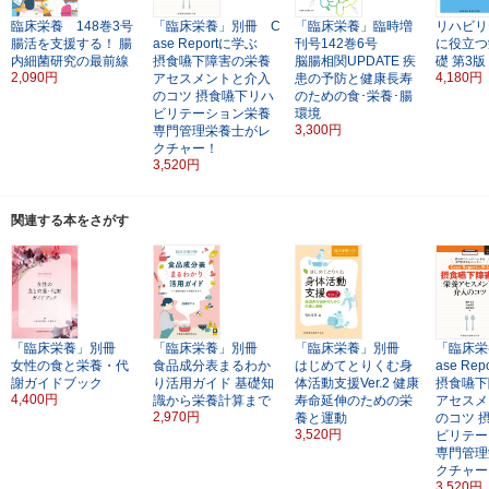
臨床栄養 148巻3号
「臨床栄養」別冊 C
「臨床栄養」臨時増
リハビリ
腸活を支援する！
腸
ase Reportに学ぶ
刊号142巻6号
に役立つ
内細菌研究の最前線
摂食嚥下障害の栄養
脳腸相関UPDATE
疾
礎
第3版
2,090円
4,180円
アセスメントと介入
患の予防と健康長寿
のコツ
摂食嚥下リハ
のための食･栄養･腸
ビリテーション栄養
環境
3,300円
専門管理栄養士がレ
クチャー！
3,520円
関連する本をさがす
「臨床栄養」別冊
「臨床栄養」別冊
「臨床栄養」別冊
「臨床栄
女性の食と栄養・代
食品成分表まるわか
はじめてとりくむ身
ase Re
謝ガイドブック
り活用ガイド
基礎知
体活動支援Ver.2
健康
摂食嚥下
4,400円
識から栄養計算まで
寿命延伸のための栄
アセスメ
2,970円
養と運動
のコツ
3,520円
ビリテー
専門管理
クチャー
3,520円