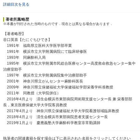
詳細目次を見る
著者所属/略歴
※本書が刊行された当時のものです．現在とは異なる場合があります．
【著者略歴】
谷口英喜【たにぐちひでき】
1991年 福島県立医科大学医学部卒業
1991年 横浜市立大学附属病院にて臨床研修医
1993年 同麻酔科入局
1995年 横浜市立大学附属市民総合医療センター高度救命救急センター集中
治療室助手
1997年 横浜市立大学附属病院集中治療部助手
2001年 神奈川県立がんセンター麻酔科医長
2009年 神奈川県立保健福祉大学保健福祉学部栄養学科准教授
2011年 同教授（大学院併任）
2016年4月より 済生会横浜市東部病院周術期支援センター長 兼 栄養部部
長，東京医療保健大学大学院客員教授
2017年4月より 神奈川県立保健福祉大学大学院看護領域臨床教授
2018年4月より 済生会横浜市東部病院患者支援センター長
2019年1月より 慶應義塾大学麻酔科学教室非常勤講師
執筆者の関連書籍を探す場合は下に表示された名前をクリックしてください