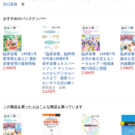
谷口英喜
著
おすすめのバックナンバー
臨床栄養 149巻1号
「臨床栄養」臨時増
臨床栄養 148巻7号
臨床栄養
変革期を迎えた
透析
刊号第148巻6号
在宅の食を支えるト
腸活を支
栄養管理の最新情報
老年栄養エキスパー
ータルケア
─地域連
内細菌研
2,090円
2,090円
トブック
マッスルヘ
携の現状と課題
2,090円
ルスからデジタルヘ
ルスまで 最新コン
センサスを読み解く
前田圭介 企画
3,520円
この商品を買った人はこんな商品も買っています