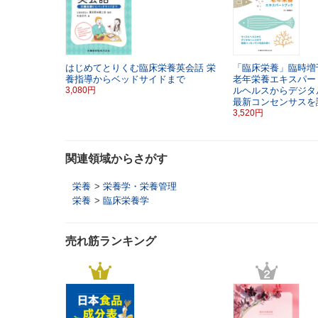
はじめてとりくむ臨床栄養英会話
栄
「臨床栄養」臨時増刊
養指導からベッドサイドまで
老年栄養エキスパー
3,080円
ルヘルスからデジ
最新コンセンサスを
3,520円
関連領域からさがす
栄養
>
栄養学・栄養管理
栄養
>
臨床栄養学
売れ筋ランキング