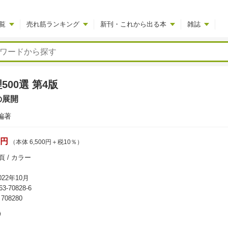
覧
売れ筋ランキング
新刊・これから出る本
雑誌
500選 第4版
の展開
編著
0円
（本体 6,500円＋税10％）
頁 / カラー
22年10月
63-70828-6
08280