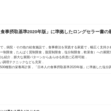
本人食事摂取基準2020年版」に準拠したロングセラー書の
現場で，病院・その他の給食施設で，食事療法を実践する家庭で，幅広く支持さ
ルギー制限食，たんぱく質制限食，脂質制限食，塩分制限食，軟菜食）への展
例も紹介．膨大な展開パターンからあらゆる疾患に応用可能．
い調理テクニックなども充実．
品500種類の栄養再計算，「日本人の食事摂取基準2020年版」に準拠した塩