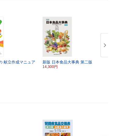
の
献立作成マニュア
新版 日本食品大事典
第二版
「臨床栄養
14,300円
管理栄養士
指導ノート
トと5つの
2,970円