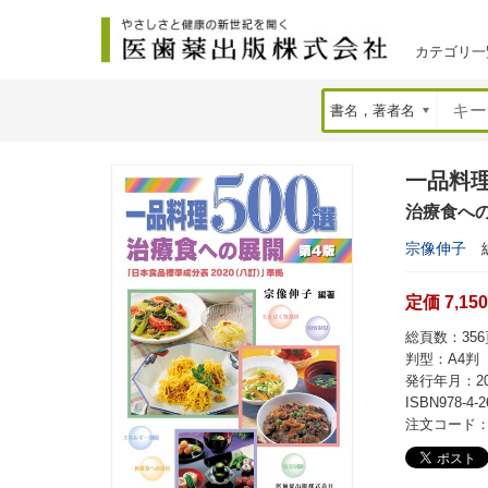
カテゴリ一
一品料理
治療食へ
宗像伸子
定価 7,15
総頁数：356
判型：A4判
発行年月：20
ISBN978-4-2
注文コード：7