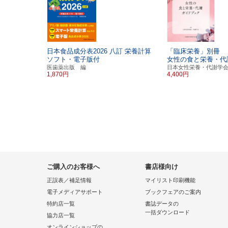
日本食品成分表2026 八訂
栄養計算
「臨床栄養」別冊
ソフト・電子版付
女性の食と栄養・代
医歯薬出版 編
日本女性栄養・代謝学
1,870円
4,400円
ご購入のお客様へ
書店様向け
正誤表／補足情報
マイリスト印刷機能
電子メディアサポート
ブックフェアのご案内
特約店一覧
書誌データの
一括ダウンロード
協力店一覧
オンラインショップの