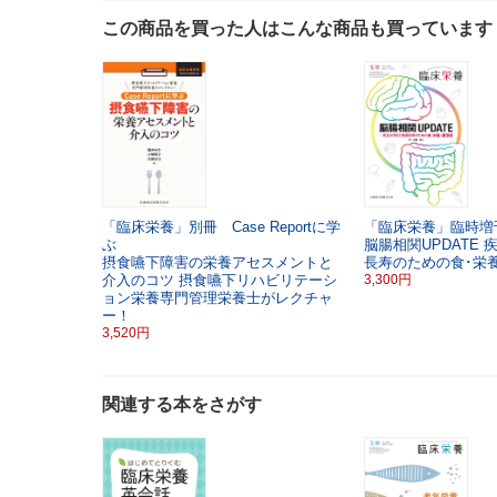
この商品を買った人はこんな商品も買っています
「臨床栄養」別冊 Case Reportに学
「臨床栄養」臨時増刊
ぶ
脳腸相関UPDATE
摂食嚥下障害の栄養アセスメントと
長寿のための食･栄
介入のコツ
摂食嚥下リハビリテーシ
3,300円
ョン栄養専門管理栄養士がレクチャ
ー！
3,520円
関連する本をさがす