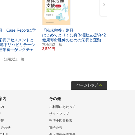
Case Reportに学
「臨床栄養」別冊
「臨床栄養」
はじめてとりくむ身体活動支援Ver.2
重症心身障
栄養アセスメントと
健康寿命延伸のための栄養と運動
の食と栄養
嚥下リハビリテーシ
宮地元彦 編
口分田政夫 
3,520円
3,520円
理栄養士がレクチャ
子・江頭文江 編
案内
その他
案内
ご利用にあたって
拶
サイトマップ
情報
刊行全図書検索
い合わせ
電子公告
T US
個人情報保護方針