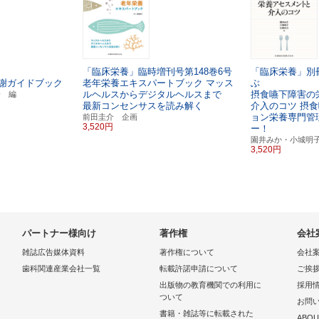
「臨床栄養」臨時増刊号第148巻6号
「臨床栄養」別冊 
謝ガイドブック
老年栄養エキスパートブック
マッス
ぶ
ルヘルスからデジタルヘルスまで
摂食嚥下障害の
会 編
最新コンセンサスを読み解く
介入のコツ
摂食
ョン栄養専門管
前田圭介 企画
3,520円
ー！
園井みか・小城明
3,520円
パートナー様向け
著作権
会社
雑誌広告媒体資料
著作権について
会社
歯科関連産業会社一覧
転載許諾申請について
ご挨
出版物の教育機関での利用に
採用
ついて
お問
書籍・雑誌等に転載された
ABOU