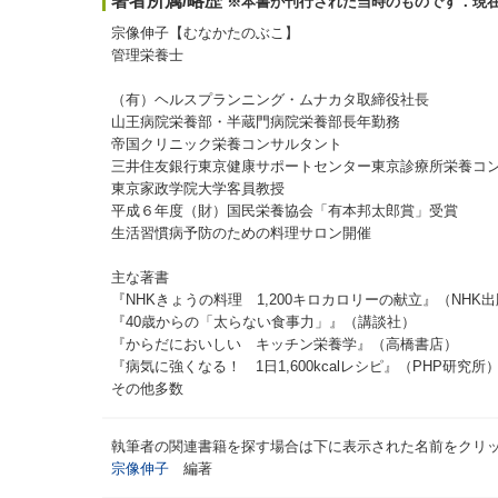
著者所属/略歴
※本書が刊行された当時のものです．現
宗像伸子【むなかたのぶこ】
管理栄養士
（有）ヘルスプランニング・ムナカタ取締役社長
山王病院栄養部・半蔵門病院栄養部長年勤務
帝国クリニック栄養コンサルタント
三井住友銀行東京健康サポートセンター東京診療所栄養コ
東京家政学院大学客員教授
平成６年度（財）国民栄養協会「有本邦太郎賞」受賞
生活習慣病予防のための料理サロン開催
主な著書
『NHKきょうの料理 1,200キロカロリーの献立』（NHK
『40歳からの「太らない食事力」』（講談社）
『からだにおいしい キッチン栄養学』（高橋書店）
『病気に強くなる！ 1日1,600kcalレシピ』（PHP研究所
その他多数
執筆者の関連書籍を探す場合は下に表示された名前をクリ
宗像伸子
編著