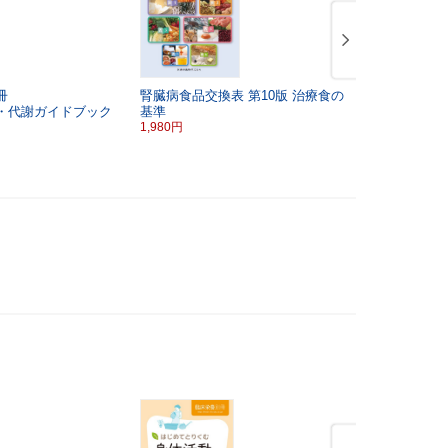
冊
腎臓病食品交換表
第10版
治療食の
「臨床栄養」
・代謝ガイドブック
基準
重症心身障
1,980円
の食と栄養
3,520円