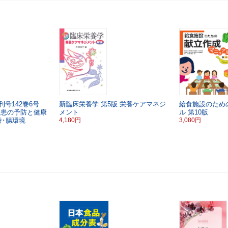
号142巻6号
新臨床栄養学
第5版
栄養ケアマネジ
給食施設のため
疾患の予防と健康
メント
ル
第10版
養･腸環境
4,180円
3,080円