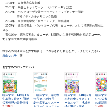
1998年 東京警察病院勤務
2001年 栄養士ネットワーク「パルマローザ」設立
2002年 パルマローザ栄養士ブラッシュアップセミナー開始
高輪メディカルクリニック勤務
2004年 東京療術学院「食コーチング」学科講師
2005年 開業栄養士「パルマローザ代表 食コーチ」として活動開始現在に
至る
資格ほか 管理栄養士、食コーチ、財団法人生涯学習開発財団認定コーチ、
女子栄養大学生涯学習講師
執筆者の関連書籍を探す場合は下に表示された名前をクリックしてください
影山なお子
著
おすすめのバックナンバー
臨床栄養 149巻1号
「臨床栄養」臨時増
臨床栄養 148巻7号
臨床栄養
変革期を迎えた
透析
刊号第148巻6号
在宅の食を支えるト
CKD栄
栄養管理の最新情報
老年栄養エキスパー
ータルケア
─地域連
の最新情
2,090円
1,980円
トブック
マッスルヘ
携の現状と課題