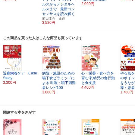
2,090円
ルスからデジタルヘ
ルスまで 最新コン
センサスを読み解く
前田圭介 企画
3,520円
この商品を買った人はこんな商品も買っています
近森栄養ケア Case
病院・施設のための
心・栄養・食べ方を
やる気を
Study
嚥下食ピラミッドに
育む
乳幼児の食行動
のポイン
3,300円
よる
咀嚼・嚥下困難
と食支援
をうなが
4,400円
者レシピ100
導・患者
3,080円
1,760円
関連する本をさがす