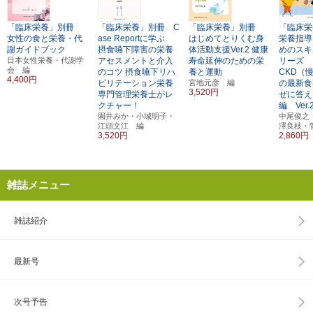
「臨床栄養」別冊
「臨床栄養」別冊 C
「臨床栄養」別冊
「臨床
女性の食と栄養・代
ase Reportに学ぶ
はじめてとりくむ身
栄養指導
謝ガイドブック
摂食嚥下障害の栄養
体活動支援Ver.2
健康
めのスキ
日本女性栄養・代謝学
アセスメントと介入
寿命延伸のための栄
リーズ
会 編
のコツ
摂食嚥下リハ
養と運動
CKD（
4,400円
ビリテーション栄養
宮地元彦 編
の最新食
3,520円
専門管理栄養士がレ
ぜに答え
クチャー！
編 Ver.
園井みか・小城明子・
中尾俊之
江頭文江 編
澤良枝・
3,520円
2,860円
雑誌メニュー
雑誌紹介
最新号
次号予告