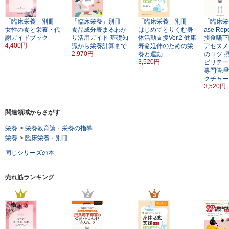
「臨床栄養」別冊
「臨床栄養」別冊
「臨床栄養」別冊
「臨床栄
女性の食と栄養・代
食品成分表まるわか
はじめてとりくむ身
ase Re
謝ガイドブック
り活用ガイド
基礎知
体活動支援Ver.2
健康
摂食嚥下
4,400円
識から栄養計算まで
寿命延伸のための栄
アセスメ
2,970円
養と運動
のコツ
3,520円
ビリテー
専門管理
クチャー
3,520円
関連領域からさがす
栄養
>
栄養教育論・栄養の指導
栄養
>
臨床栄養・別冊
同じシリーズの本
売れ筋ランキング