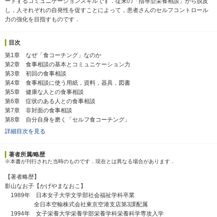
ートするコミュニケーションスキルです．従来の「指導型栄養相談」から脱皮
し，人それぞれの自発性を促すことによって，患者さんのセルフコントロール
力の強化を目指すものです．
目次
第1章 なぜ「食コーチング」なのか
第2章 食事相談の基本とコミュニケーション力
第3章 初回の食事相談
第4章 食事相談に使う用紙，資料，器具，図書
第5章 健康な人との食事相談
第6章 症状のある人との食事相談
第7章 非対面の食事相談
第8章 自分自身を磨く「セルフ食コーチング」
詳細目次を見る
著者所属/略歴
※本書が刊行された当時のものです．現在とは異なる場合があります．
【著者略歴】
影山なお子【かげやまなおこ】
1989年 日本女子大学文学部社会福祉学科卒業
全日本空輸株式会社東京空港支店第3課配属
1994年 女子栄養大学栄養学部栄養学科栄養科学専攻入学