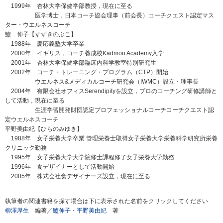
1999年 杏林大学保健学部教授，現在に至る
医学博士，日本コーチ協会理事（前会長）コーチクエスト認定マス
ター・ウエルネスコーチ
鱸 伸子【すずきのぶこ】
1988年 慶応義塾大学卒業
2000年 イギリス，コーチ養成校Kadmon Academy入学
2001年 杏林大学保健学部臨床内科学教室特別研究生
2002年 コーチ・トレーニング・プログラム（CTP）開始
ウエルネス&メディカルコーチ研究会（IWMC）設立・理事長
2004年 有限会社オフィスSerendipityを設立，プロのコーチング研修講師と
して活動，現在に至る
生涯学習開発財団認定プロフェッショナルコーチコーチクエスト認
定ウエルネスコーチ
平野美由紀【ひらのみゆき】
1988年 女子栄養大学卒業 管理栄養士取得女子栄養大学栄養科学研究所栄養
クリニック勤務
1995年 女子栄養大学大学院修士課程修了女子栄養大学勤務
1996年 食デザイナーとして活動開始
2005年 株式会社食デザイナーズ設立，現在に至る
執筆者の関連書籍を探す場合は下に表示された名前をクリックしてください
柳澤厚生
編著／
鱸伸子
・
平野美由紀
著