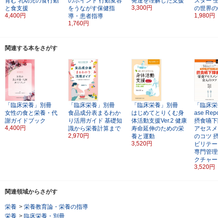
育む
乳幼児の食行動
のポイント
行動変容
発達を理解した支援
スター
3,300円
と食支援
をうながす保健指
の世界の
4,400円
1,980円
導・患者指導
1,760円
関連する本をさがす
「臨床栄養」別冊
「臨床栄養」別冊
「臨床栄養」別冊
「臨床栄
女性の食と栄養・代
食品成分表まるわか
はじめてとりくむ身
ase Re
謝ガイドブック
り活用ガイド
基礎知
体活動支援Ver.2
健康
摂食嚥下
4,400円
識から栄養計算まで
寿命延伸のための栄
アセスメ
2,970円
養と運動
のコツ
3,520円
ビリテー
専門管理
クチャー
3,520円
関連領域からさがす
栄養
>
栄養教育論・栄養の指導
栄養
>
臨床栄養・別冊