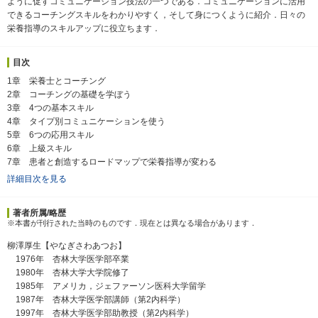
ように促すコミュニケーション技法の一つである．コミュニケーションに活用
できるコーチングスキルをわかりやすく，そして身につくように紹介．日々の
栄養指導のスキルアップに役立ちます．
目次
1章 栄養士とコーチング
2章 コーチングの基礎を学ぼう
3章 4つの基本スキル
4章 タイプ別コミュニケーションを使う
5章 6つの応用スキル
6章 上級スキル
7章 患者と創造するロードマップで栄養指導が変わる
詳細目次を見る
著者所属/略歴
※本書が刊行された当時のものです．現在とは異なる場合があります．
柳澤厚生【やなぎさわあつお】
1976年 杏林大学医学部卒業
1980年 杏林大学大学院修了
1985年 アメリカ，ジェファーソン医科大学留学
1987年 杏林大学医学部講師（第2内科学）
1997年 杏林大学医学部助教授（第2内科学）