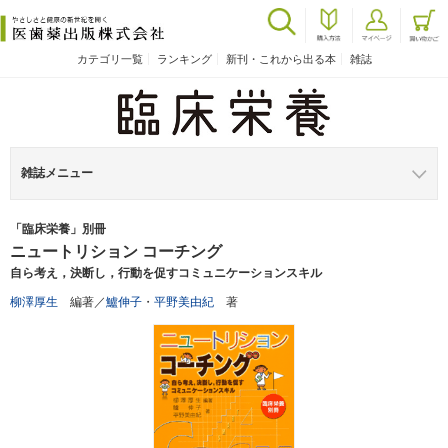
カテゴリ一覧
ランキング
新刊・これから出る本
雑誌
雑誌メニュー
「臨床栄養」別冊
ニュートリション コーチング
自ら考え，決断し，行動を促すコミュニケーションスキル
柳澤厚生
編著／
鱸伸子
・
平野美由紀
著