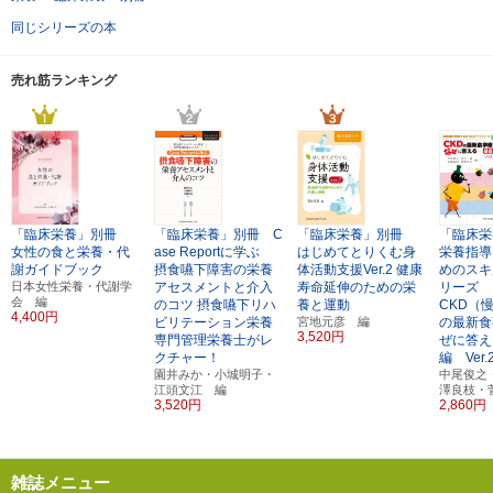
同じシリーズの本
売れ筋ランキング
「臨床栄養」別冊
「臨床栄養」別冊 C
「臨床栄養」別冊
「臨床
女性の食と栄養・代
ase Reportに学ぶ
はじめてとりくむ身
栄養指導
謝ガイドブック
摂食嚥下障害の栄養
体活動支援Ver.2
健康
めのスキ
日本女性栄養・代謝学
アセスメントと介入
寿命延伸のための栄
リーズ
会 編
のコツ
摂食嚥下リハ
養と運動
CKD（
4,400円
ビリテーション栄養
宮地元彦 編
の最新食
3,520円
専門管理栄養士がレ
ぜに答え
クチャー！
編 Ver.
園井みか・小城明子・
中尾俊之
江頭文江 編
澤良枝・
3,520円
2,860円
雑誌メニュー