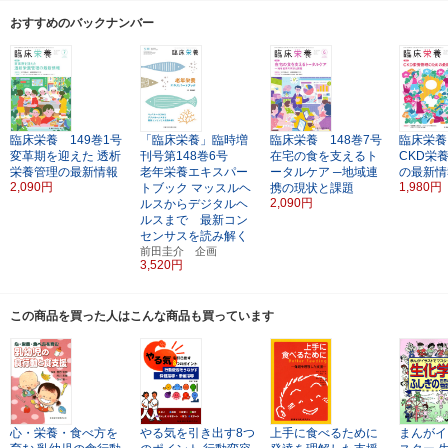
おすすめのバックナンバー
臨床栄養 149巻1号
「臨床栄養」臨時増
臨床栄養 148巻7号
臨床栄養
変革期を迎えた
透析
刊号第148巻6号
在宅の食を支えるト
CKD栄
栄養管理の最新情報
老年栄養エキスパー
ータルケア
─地域連
の最新情
2,090円
1,980円
トブック
マッスルヘ
携の現状と課題
2,090円
ルスからデジタルヘ
ルスまで 最新コン
センサスを読み解く
前田圭介 企画
3,520円
この商品を買った人はこんな商品も買っています
心・栄養・食べ方を
やる気を引き出す8つ
上手に食べるために
まんがイ