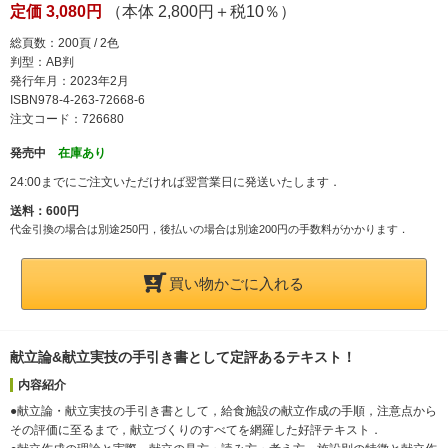
定価 3,080円
（本体 2,800円＋税10％）
総頁数：200頁 / 2色
判型：AB判
発行年月：2023年2月
ISBN978-4-263-72668-6
注文コード：726680
発売中
在庫あり
24:00までにご注文いただければ翌営業日に発送いたします．
送料：600円
代金引換の場合は別途250円，後払いの場合は別途200円の手数料がかかります．
買い物かごに入れる
献立論&献立実技の手引き書として定評あるテキスト！
内容紹介
●献立論・献立実技の手引き書として，給食施設の献立作成の手順，注意点から
その評価に至るまで，献立づくりのすべてを網羅した好評テキスト．