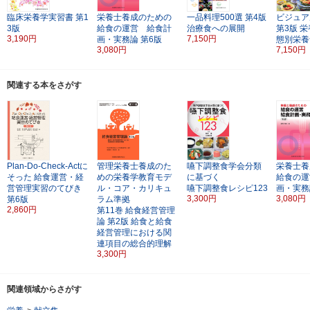
臨床栄養学実習書
第1
栄養士養成のための
一品料理500選
第4版
ビジュア
3版
給食の運営 給食計
治療食への展開
第3版
栄
3,190円
7,150円
画・実務論
第6版
態別栄養
3,080円
7,150円
関連する本をさがす
Plan-Do-Check-Actに
管理栄養士養成のた
嚥下調整食学会分類
栄養士養
そった
給食運営・経
めの栄養学教育モデ
に基づく
給食の運
営管理実習のてびき
ル・コア・カリキュ
嚥下調整食レシピ123
画・実務
3,300円
3,080円
第6版
ラム準拠
2,860円
第11巻
給食経営管理
論
第2版
給食と給食
経営管理における関
連項目の総合的理解
3,300円
関連領域からさがす