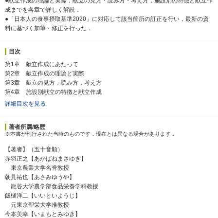
●献立作成の理論と実際，献立の見方・読み方・考え方，施設別の特徴と献立作
成までを各章で詳しく解説．
●「日本人の食事摂取基準2020」に対応して該当箇所の訂正を行い，最新の資
料に基づく加筆・修正を行った．
目次
第1章 献立作成にあたって
第2章 献立作成の理論と実際
第3章 献立の見方，読み方，考え方
第4章 施設別献立の特徴と献立作成
詳細目次を見る
著者所属/略歴
※本書が刊行された当時のものです．現在とは異なる場合があります．
【著者】（五十音順）
赤羽正之【あかばねまさゆき】
東京農業大学名誉教授
朝見祐也【あさみゆうや】
龍谷大学農学部食品栄養学科教授
飯樋洋二【いいといようじ】
元東京聖栄大学准教授
今本美幸【いまもとみゆき】