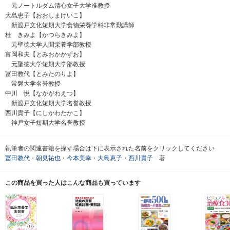
元ノートルダム清心女子大学准教授
大島恵子【おおしまけいこ】
新渡戸文化短期大学食物栄養学科非常勤講師
桂 きみよ【かつらきみよ】
元聖徳大学人間栄養学部教授
富岡和夫【とみおかかずお】
元聖徳大学短期大学部教授
冨田教代【とみたのりよ】
常磐大学名誉教授
中川 悦【なかがわえつ】
新渡戸文化短期大学名誉教授
西川貴子【にしかわたかこ】
神戸女子短期大学名誉教授
執筆者の関連書籍を探す場合は下に表示された名前をクリックしてください
冨田教代
・
朝見祐也
・
今本美幸
・
大島恵子
・
西川貴子
著
この商品を買った人はこんな商品も買っています