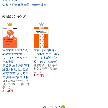
栄養
>
献立集
栄養
>
給食経営管理・給食の運営
売れ筋ランキング
管理栄養士養成のた
栄養士課程実習ノー
めの栄養学教育モデ
ト
第6版
学内・事業
ル・コア・カリキュ
所・福祉施設・学
ラム準拠
校・病院・保健所
第11巻
給食経営管理
熊沢昭子・北川公子・
相良多喜子・片山直
論
第2版
給食と給食
美 著
経営管理における関
1,760円
連項目の総合的理解
日本栄養改善学会 監
修／市川陽子・神田知
子 編
3,300円