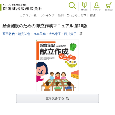
カテゴリ一覧
ランキング
新刊・これから出る本
雑誌
給食施設のための 献立作成マニュアル 第10版
冨田教代
・
朝見祐也
・
今本美幸
・
大島恵子
・
西川貴子
著
立ち読みする