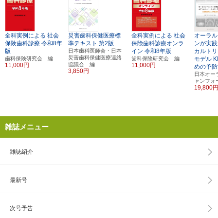
全科実例による
社会
災害歯科保健医療標
全科実例による
社会
オーラル
保険歯科診療
令和8年
準テキスト
第2版
保険歯科診療オンラ
ンが実践
版
日本歯科医師会・日本
イン
令和8年版
カルトリ
災害歯科保健医療連絡
歯科保険研究会 編
歯科保険研究会 編
モデル
K
協議会 編
11,000円
11,000円
めの予防
3,850円
日本オー
ャンフォ
19,800
雑誌メニュー
雑誌紹介
最新号
次号予告