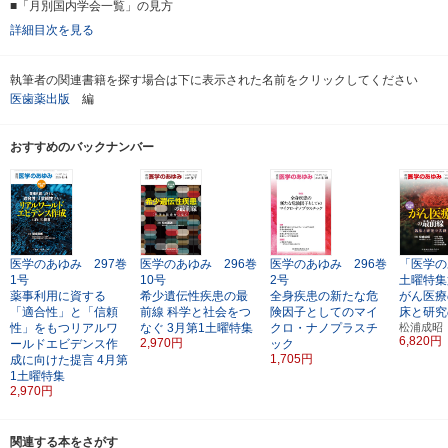
■「月別国内学会一覧」の見方
詳細目次を見る
執筆者の関連書籍を探す場合は下に表示された名前をクリックしてください
医歯薬出版
編
おすすめのバックナンバー
医学のあゆみ 297巻
医学のあゆみ 296巻
医学のあゆみ 296巻
「医学の
1号
10号
2号
土曜特集
薬事利用に資する
希少遺伝性疾患の最
全身疾患の新たな危
がん医療
「適合性」と「信頼
前線
科学と社会をつ
険因子としてのマイ
床と研究
性」をもつリアルワ
なぐ
3月第1土曜特集
クロ・ナノプラスチ
松浦成昭
6,820円
2,970円
ールドエビデンス作
ック
1,705円
成に向けた提言
4月第
1土曜特集
2,970円
関連する本をさがす