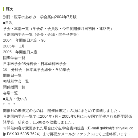
目次
別冊・医学のあゆみ 学会案内2004年7月版
■目次
学会・本部一覧（学会名・会員数・今年度開催月日初日・連絡先）
月別国内学会一覧（会長・会場・問合せ先等）
2004 年開催日未定・96
2005年 1月
2005 年開催日未定
国際学会一覧
日本医学会98分科会・日本歯科医学会
16 分科会・日本薬学会総会・学術集会
開催日一覧
領域別学会一覧
関係機関一覧
会場一覧
■見方・使い方
* * *
開催月の未決定のものは「開催日未定」の項にまとめて収載しました．
月別国内学会一覧では2004年7月～2005年6月にわが国で開催される医学関係
諸学会，研究会，1,500会を収載しました．
☆開催内容が変更された場合は小誌学会案内担当（E-mail gakkai@ishiyaku.co.
jp FAX 03-5395-7624）まで郵便かメールかファックスにてご連絡願います．