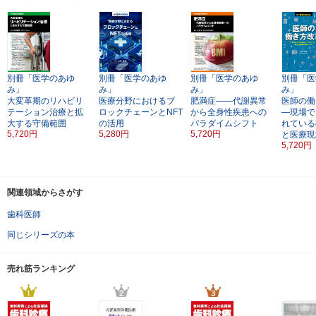
別冊「医学のあゆ
別冊「医学のあゆ
別冊「医学のあゆ
別冊「医
み」
み」
み」
み」
大変革期のリハビリ
医療分野におけるブ
肥満症――代謝異常
医師の働
テーション治療と拡
ロックチェーンとNFT
から全身性疾患への
―現場で
大する守備範囲
の活用
パラダイムシフト
れている
5,720円
5,280円
5,720円
と医療現
5,720円
関連領域からさがす
歯科医師
同じシリーズの本
売れ筋ランキング