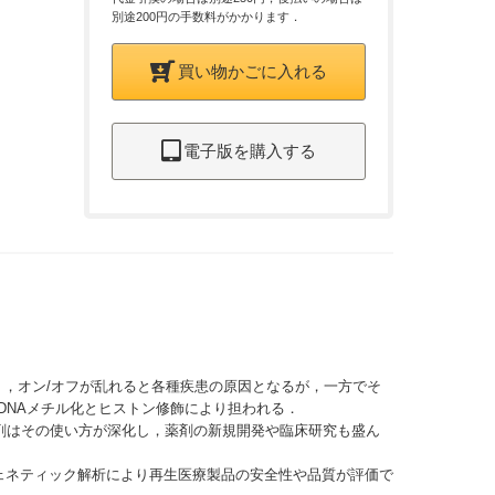
別途200円の手数料がかかります．
買い物かごに入れる
電子版を購入する
り，オン/オフが乱れると各種疾患の原因となるが，一方でそ
DNAメチル化とヒストン修飾により担われる．
剤はその使い方が深化し，薬剤の新規開発や臨床研究も盛ん
ェネティック解析により再生医療製品の安全性や品質が評価で