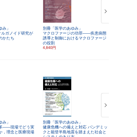
ゆみ」
別冊「医学のあゆみ」
「医学のあゆ
ne―オルガノイド研究が
マクロファージの功罪――疾患病態
巻5号
のかたち
誘導と制御におけるマクロファージ
がんゲノム
の役割
知見と臨床
4,840円
6,490円
ゆみ」
別冊「医学のあゆみ」
別冊「医学
革――現場でどう実
健康危機への備えと対応
パンデミッ
神経変性疾
か，理念と医療現場
クと能登半島地震を踏まえた社会と
法開発
システムのあり方
5,720円