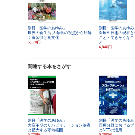
別冊「医学のあゆみ」
別冊「医学のあゆみ
世界の食生活
人類学の視点から紐解
医療AI技術の現在
く食習慣と食文化
こと・できそうなこ
5,170円
と
4,840円
関連する本をさがす
別冊「医学のあゆみ」
別冊「医学のあゆみ
大変革期のリハビリテーション治療
医療分野におけるブ
と拡大する守備範囲
とNFTの活用
5,720円
5,280円