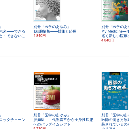
」
別冊「医学のあゆみ」
別冊「医学のあ
と未来――できる
1細胞解析――技術と応用
My Medici
と・できないこ
4,840円
拓く新しい医療
4,840円
」
別冊「医学のあゆみ」
別冊「医学のあ
ロックチェーン
肥満症――代謝異常から全身性疾患
医師の働き方改
へのパラダイムシフト
装されているの
5,720円
のリアル