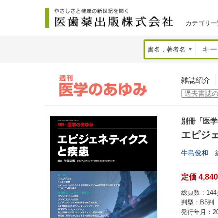
カテゴリ一
雑誌紹介
別冊「医学
エピジ
牛島俊和
定価 4,84
総頁数：144
判型：B5判
発行年月：20