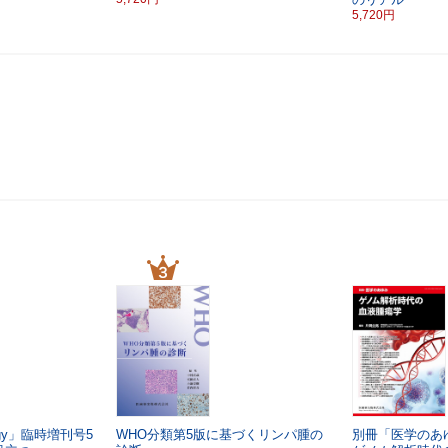
5,720円
ology」臨時増刊号5
WHO分類第5版に基づくリンパ腫の
別冊「医学のあ