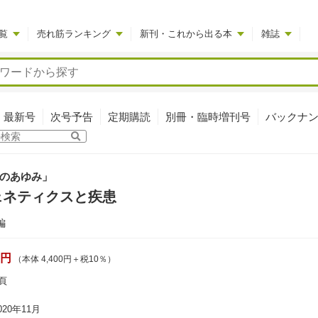
覧
売れ筋ランキング
新刊・これから出る本
雑誌
最新号
次号予告
定期購読
別冊・臨時増刊号
バックナ
のあゆみ」
ェネティクスと疾患
編
0円
（本体 4,400円＋税10％）
頁
20年11月