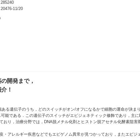
85240
476-11/20
薬の開発まで，
紹介！
個ある遺伝子のうち，どのスイッチがオン/オフになるかで細胞の運命が決ま
可能である．この遺伝子のスイッチがエピジェネティック修飾であり，主に
ており，治療分野では，DNA脱メチル化剤とヒストン脱アセチル化酵素阻害
免疫・アレルギー疾患などでもエピゲノム異常が見つかっており，またエピジ