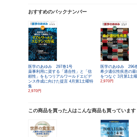
おすすめのバックナンバー
医学のあゆみ 297巻1号
医学のあゆみ 296巻
薬事利用に資する「適合性」と「信
希少遺伝性疾患の最
頼性」をもつリアルワールドエビデ
をつなぐ
3月第1土
ンス作成に向けた提言
4月第1土曜特
2,970円
集
2,970円
この商品を買った人はこんな商品も買っています