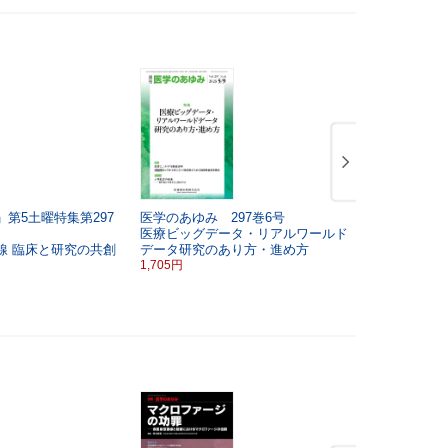
第5土曜特集第297
医学のあゆみ 297巻6号
医学のあゆみ
医療ビッグデータ・リアルワールド
若い女性の
線
臨床と研究の共創
データ研究のあり方・進め方
1,705円
1,705円