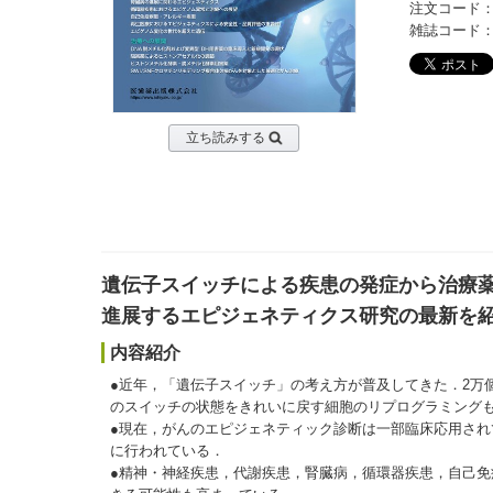
注文コード：2
雑誌コード：20
立ち読みする
遺伝子スイッチによる疾患の発症から治療
進展するエピジェネティクス研究の最新を
内容紹介
●近年，「遺伝子スイッチ」の考え方が普及してきた．2万
のスイッチの状態をきれいに戻す細胞のリプログラミングも
●現在，がんのエピジェネティック診断は一部臨床応用され
に行われている．
●精神・神経疾患，代謝疾患，腎臓病，循環器疾患，自己