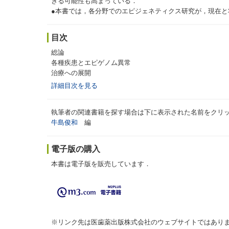
きる可能性も高まっている．
●本書では，各分野でのエピジェネティクス研究が，現在
目次
総論
各種疾患とエピゲノム異常
治療への展開
詳細目次を見る
執筆者の関連書籍を探す場合は下に表示された名前をクリ
牛島俊和
編
電子版の購入
本書は電子版を販売しています．
※リンク先は医歯薬出版株式会社のウェブサイトではあり