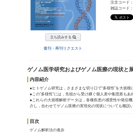
注文コード：2
雑誌コード：20
立ち読みする
復刊・再刊リクエスト
ゲノム医学研究およびゲノム医療の現状と
内容紹介
●ヒトゲノム研究は，さまざまな切り口で“多様性”を大規模
●この“多様性”には，先祖から受け継ぐ個人差や集団差も
●これらの大規模解析データは，各種疾患の感受性や発症
介し，合わせてゲノム医療の実現化の現状についても概説
目次
ゲノム解析法の進歩