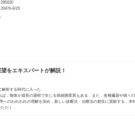
85020
476-6/20
展望をエキスパートが解説！
に解析する時代に入った．
あれば，個体が成長の過程で生じる体細胞変異もある．また，各種臓器や個々
機序へのわれわれの理解を深め，新しい診断法・治療法の創生に貢献する．本
いただく．