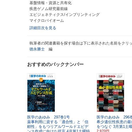
基盤情報・資源と共有化
疾患ゲノム研究最前線
エピジェネティクス/インプリンティング
マイクロバイオーム
詳細目次を見る
執筆者の関連書籍を探す場合は下に表示された名前をクリ
徳永勝士
編
おすすめのバックナンバー
医学のあゆみ 297巻1号
医学のあゆみ 296巻
薬事利用に資する「適合性」と「信
希少遺伝性疾患の最
頼性」をもつリアルワールドエビデ
をつなぐ
3月第1土
ンス作成に向けた提言
4月第1土曜特
2,970円