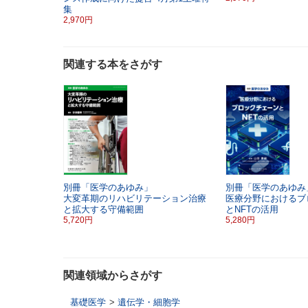
集
2,970円
関連する本をさがす
別冊「医学のあゆみ」
別冊「医学のあゆみ
大変革期のリハビリテーション治療
医療分野におけるブ
と拡大する守備範囲
とNFTの活用
5,720円
5,280円
関連領域からさがす
基礎医学
>
遺伝学・細胞学