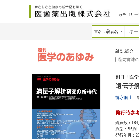
カテゴリ一
雑誌紹介
別冊「医学
遺伝子
徳永勝士
発行時参考価
総頁数：184
判型：B5判
発行年月：20