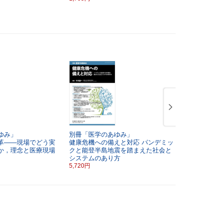
1,705円
ゆみ」
別冊「医学のあゆみ」
別冊「医学
革――現場でどう実
健康危機への備えと対応
パンデミッ
神経変性疾
か，理念と医療現場
クと能登半島地震を踏まえた社会と
法開発
システムのあり方
5,720円
5,720円