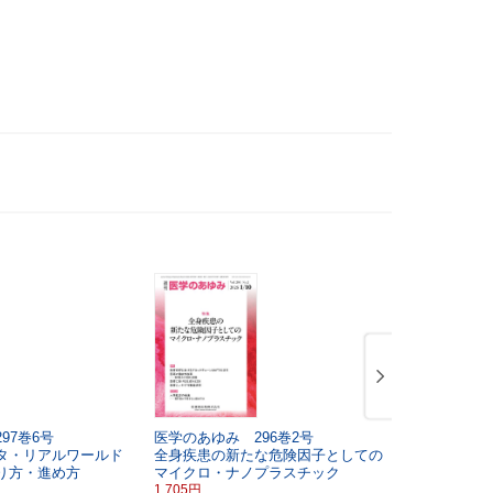
97巻6号
医学のあゆみ 296巻2号
医学のあゆみ
タ・リアルワールド
全身疾患の新たな危険因子としての
ファージ療
り方・進め方
マイクロ・ナノプラスチック
開
基礎・臨
1,705円
合レビュー