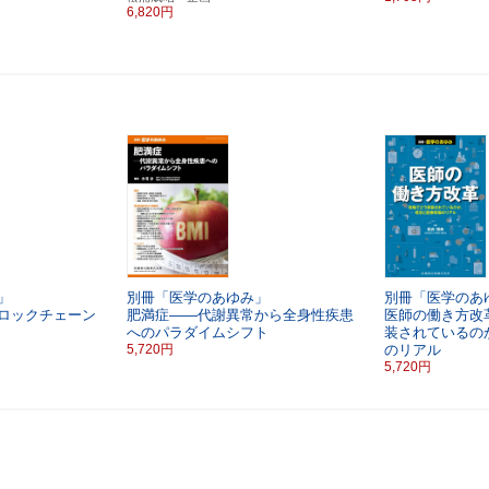
6,820円
」
別冊「医学のあゆみ」
別冊「医学のあ
ロックチェーン
肥満症――代謝異常から全身性疾患
医師の働き方改
へのパラダイムシフト
装されているの
5,720円
のリアル
5,720円