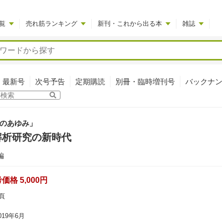
覧
売れ筋ランキング
新刊・これから出る本
雑誌
最新号
次号予告
定期購読
別冊・臨時増刊号
バックナ
のあゆみ」
解析研究の新時代
編
格 5,000円
頁
19年6月