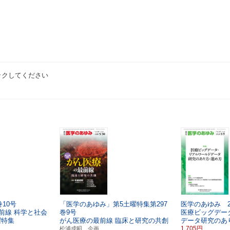
ックしてください
10号
「医学のあゆみ」第5土曜特集第297
医学のあゆみ 2
前線
科学と社会
巻9号
医療ビッグデー
曜特集
がん医療の最前線
臨床と研究の共創
データ研究のあ
1,705円
松浦成昭 企画