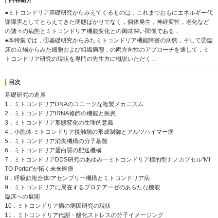
●ミトコンドリア基礎研究からみえてくるものは，これまでおもにエネルギー代
謝障害としてとらえてきた病態ばかりでなく，個体発生，神経変性，老化など
の諸々の病態とミトコンドリア機能変化との興味深い関係である．
●本特集では，①基礎研究からみたミトコンドリア機能障害の病態，そして②臨
床の立場からみた細胞および組織病態，の両方向性のアプローチを通して，ミ
トコンドリア研究の現状を専門の先生方に概説いただく．
目次
基礎研究の進展
1．ミトコンドリアDNAのユニークな複製メカニズム
2．ミトコンドリアtRNA修飾の機能と疾患
3．ミトコンドリア形態変化の生理的意義
4．小胞体-ミトコンドリア接触場の形成制御とアルツハイマー病
5．ミトコンドリア消失機構の分子基盤
6．ミトコンドリア蛋白質の配送機構
7．ミトコンドリアDDS研究のあゆみ―ミトコンドリア標的型ナノカプセル“MI
TO-Porter”が拓く未来医療
8．呼吸鎖複合体Iアセンブリー機構とミトコンドリア病
9．ミトコンドリアに局在するプロテアーゼのあらたな機能
臨床への展開
10．ミトコンドリア病の病因研究の現状
11．ミトコンドリア代謝・酸化ストレスの分子イメージング