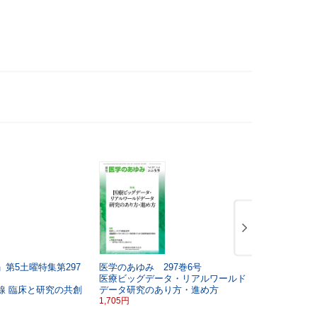
第5土曜特集第297
医学のあゆみ 297巻6号
医学のあゆみ
医療ビッグデータ・リアルワールド
若い女性の
線
臨床と研究の共創
データ研究のあり方・進め方
1,705円
1,705円