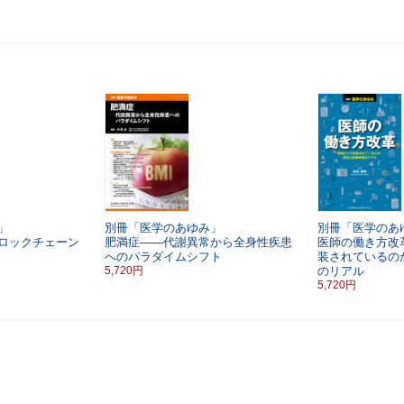
」
別冊「医学のあゆみ」
別冊「医学のあ
ロックチェーン
肥満症――代謝異常から全身性疾患
医師の働き方改
へのパラダイムシフト
装されているの
5,720円
のリアル
5,720円