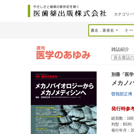
カテゴリ一
雑誌紹介
別冊「医学
メカノ
曽我部正博
発行時参考価
総頁数：168
判型：B5判
発行年月：20