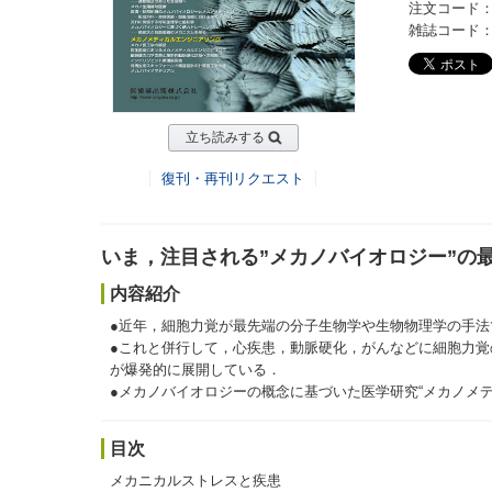
注文コード：2
雑誌コード：20
立ち読みする
復刊・再刊リクエスト
いま，注目される”メカノバイオロジー”の
内容紹介
●近年，細胞力覚が最先端の分子生物学や生物物理学の手
●これと併行して，心疾患，動脈硬化，がんなどに細胞力
が爆発的に展開している．
●メカノバイオロジーの概念に基づいた医学研究“メカノメ
目次
メカニカルストレスと疾患