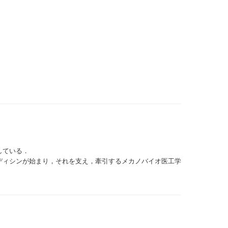
している．
ディシンが始まり，それを支え，牽引するメカノバイオ医工学