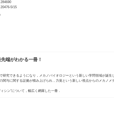
84690
476-5/15
最先端がわかる一冊！
法で研究できるようになり，メカノバイオロジーという新しい学問領域が誕生
覚の関与に関する証拠が積み上げられ，力覚という新しい視点からのメカノメ
ディシン”について，幅広く網羅した一冊．