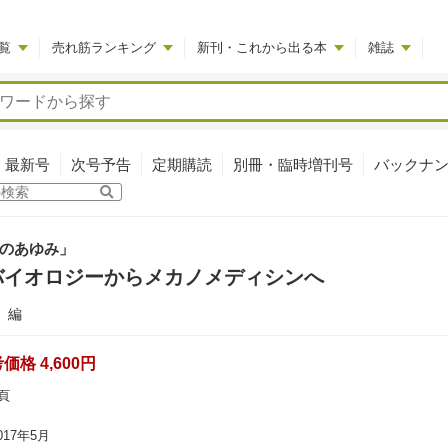
覧
売れ筋ランキング
新刊・これから出る本
雑誌
最新号
次号予告
定期購読
別冊・臨時増刊号
バックナ
のあゆみ」
バイオロジーからメカノメディシンへ
編
格 4,600円
頁
17年5月