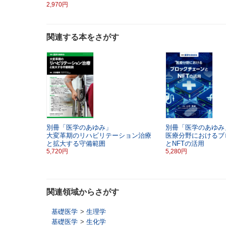
2,970円
関連する本をさがす
別冊「医学のあゆみ」
別冊「医学のあゆみ
大変革期のリハビリテーション治療
医療分野におけるブ
と拡大する守備範囲
とNFTの活用
5,720円
5,280円
関連領域からさがす
基礎医学
>
生理学
基礎医学
>
生化学