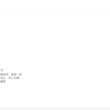
ィア
高橋栄明 原著／田
川信之・井上大輔・
 編著