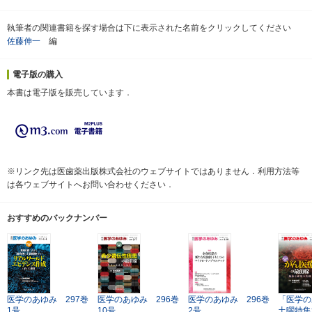
執筆者の関連書籍を探す場合は下に表示された名前をクリックしてください
佐藤伸一
編
電子版の購入
本書は電子版を販売しています．
※リンク先は医歯薬出版株式会社のウェブサイトではありません．利用方法等
は各ウェブサイトへお問い合わせください．
おすすめのバックナンバー
医学のあゆみ 297巻
医学のあゆみ 296巻
医学のあゆみ 296巻
「医学の
1号
10号
2号
土曜特集