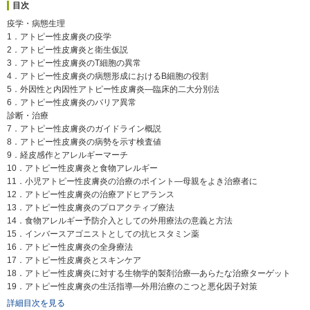
目次
疫学・病態生理
1．アトピー性皮膚炎の疫学
2．アトピー性皮膚炎と衛生仮説
3．アトピー性皮膚炎のT細胞の異常
4．アトピー性皮膚炎の病態形成におけるB細胞の役割
5．外因性と内因性アトピー性皮膚炎―臨床的二大分別法
6．アトピー性皮膚炎のバリア異常
診断・治療
7．アトピー性皮膚炎のガイドライン概説
8．アトピー性皮膚炎の病勢を示す検査値
9．経皮感作とアレルギーマーチ
10．アトピー性皮膚炎と食物アレルギー
11．小児アトピー性皮膚炎の治療のポイント―母親をよき治療者に
12．アトピー性皮膚炎の治療アドヒアランス
13．アトピー性皮膚炎のプロアクティブ療法
14．食物アレルギー予防介入としての外用療法の意義と方法
15．インバースアゴニストとしての抗ヒスタミン薬
16．アトピー性皮膚炎の全身療法
17．アトピー性皮膚炎とスキンケア
18．アトピー性皮膚炎に対する生物学的製剤治療―あらたな治療ターゲット
19．アトピー性皮膚炎の生活指導―外用治療のこつと悪化因子対策
詳細目次を見る