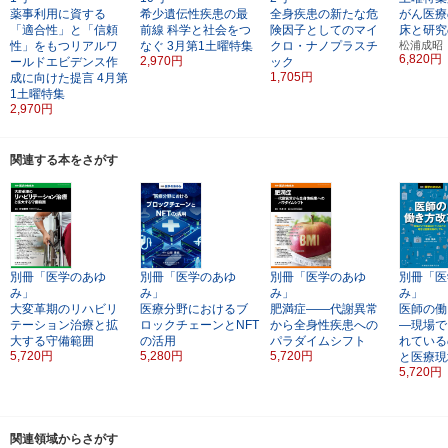
薬事利用に資する
希少遺伝性疾患の最
全身疾患の新たな危
がん医療
「適合性」と「信頼
前線
科学と社会をつ
険因子としてのマイ
床と研究
性」をもつリアルワ
なぐ
3月第1土曜特集
クロ・ナノプラスチ
松浦成昭
6,820円
2,970円
ールドエビデンス作
ック
1,705円
成に向けた提言
4月第
1土曜特集
2,970円
関連する本をさがす
別冊「医学のあゆ
別冊「医学のあゆ
別冊「医学のあゆ
別冊「医
み」
み」
み」
み」
大変革期のリハビリ
医療分野におけるブ
肥満症――代謝異常
医師の働
テーション治療と拡
ロックチェーンとNFT
から全身性疾患への
―現場で
大する守備範囲
の活用
パラダイムシフト
れている
5,720円
5,280円
5,720円
と医療現
5,720円
関連領域からさがす