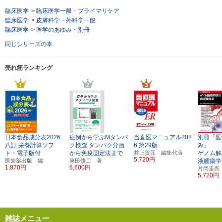
臨床医学
>
臨床医学一般・プライマリケア
臨床医学
>
皮膚科学・外科学一般
臨床医学
>
医学のあゆみ・別冊
同じシリーズの本
売れ筋ランキング
日本食品成分表2026
症例から学ぶMタンパ
当直医マニュアル202
別冊「医
八訂
栄養計算ソフ
ク検査
タンパク分画
6
第29版
み」
ト・電子版付
から免疫固定法まで
井上賀元 編集代表
ゲノム解
5,720円
医歯薬出版 編
東田修二 著
液腫瘍学
1,870円
6,600円
片岡圭亮
5,720円
雑誌メニュー