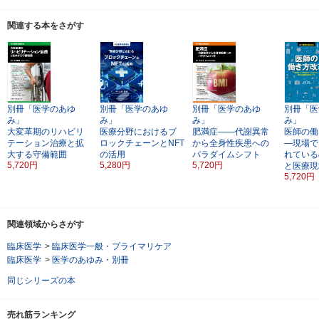
関連する本をさがす
別冊「医学のあゆ
別冊「医学のあゆ
別冊「医学のあゆ
別冊「医
み」
み」
み」
み」
大変革期のリハビリ
医療分野におけるブ
肥満症――代謝異常
医師の働
テーション治療と拡
ロックチェーンとNFT
から全身性疾患への
―現場で
大する守備範囲
の活用
パラダイムシフト
れている
5,720円
5,280円
5,720円
と医療現
5,720円
関連領域からさがす
臨床医学
>
臨床医学一般・プライマリケア
臨床医学
>
医学のあゆみ・別冊
同じシリーズの本
売れ筋ランキング