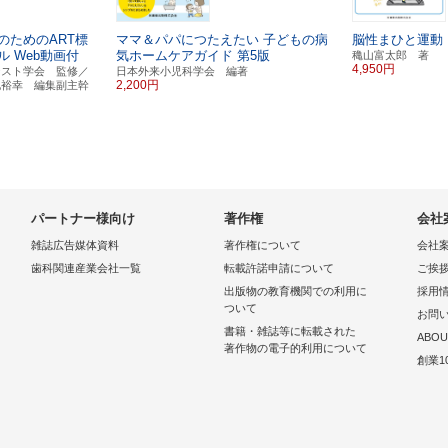
のためのART標
ママ＆パパにつたえたい
子どもの病
脳性まひと運動
ル
Web動画付
気ホームケアガイド
第5版
穐山富太郎 著
4,950円
ジスト学会 監修／
日本外来小児科学会 編著
2,200円
地裕幸 編集副主幹
パートナー様向け
著作権
会社
雑誌広告媒体資料
著作権について
会社
歯科関連産業会社一覧
転載許諾申請について
ご挨
出版物の教育機関での利用に
採用
ついて
お問
書籍・雑誌等に転載された
ABOU
著作物の電子的利用について
創業1