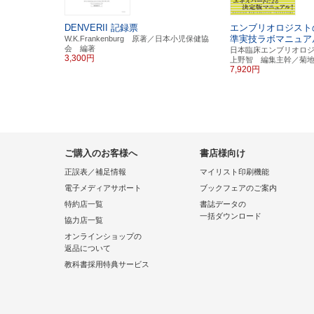
DENVERII 記録票
エンブリオロジスト
準実技ラボマニュア
W.K.Frankenburg 原著／日本小児保健協
会 編著
日本臨床エンブリオロ
3,300円
上野智 編集主幹／菊
7,920円
ご購入のお客様へ
書店様向け
正誤表／補足情報
マイリスト印刷機能
電子メディアサポート
ブックフェアのご案内
特約店一覧
書誌データの
一括ダウンロード
協力店一覧
オンラインショップの
返品について
教科書採用特典サービス