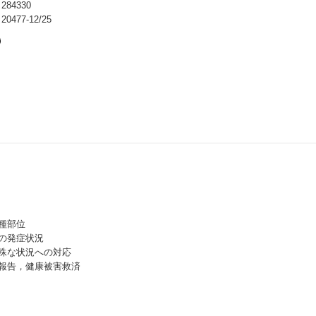
84330
477-12/25
種部位
の発症状況
殊な状況への対応
報告，健康被害救済