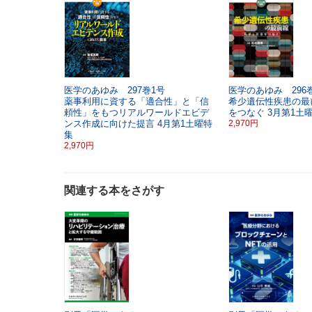
医学のあゆみ 297巻1号
医学のあゆみ 296巻
薬事利用に資する「適合性」と「信
希少遺伝性疾患の最
頼性」をもつリアルワールドエビデ
をつなぐ
3月第1土
ンス作成に向けた提言
4月第1土曜特
2,970円
集
2,970円
関連する本をさがす