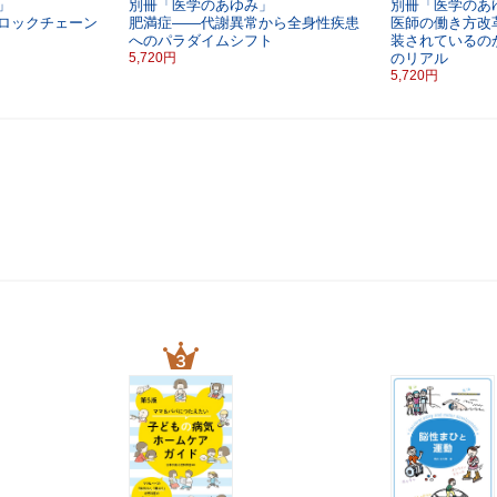
」
別冊「医学のあゆみ」
別冊「医学のあ
ロックチェーン
肥満症――代謝異常から全身性疾患
医師の働き方改
へのパラダイムシフト
装されているの
5,720円
のリアル
5,720円