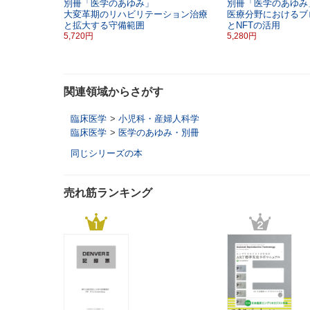
別冊「医学のあゆみ」
別冊「医学のあゆみ
大変革期のリハビリテーション治療
医療分野におけるブ
と拡大する守備範囲
とNFTの活用
5,720円
5,280円
関連領域からさがす
臨床医学
>
小児科・産婦人科学
臨床医学
>
医学のあゆみ・別冊
同じシリーズの本
売れ筋ランキング