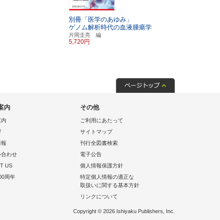
別冊「医学のあゆみ」
別冊「医学
ゲノム解析時代の血液腫瘍学
司法精神医
法律の接点
片岡圭亮 編
5,720円
平林直次 編
5,720円
案内
その他
案内
ご利用にあたって
拶
サイトマップ
情報
刊行全図書検索
い合わせ
電子公告
T US
個人情報保護方針
00周年
特定個人情報の適正な
取扱いに関する基本方針
リンクについて
Copyright © 2026 Ishiyaku Publishers, Inc.