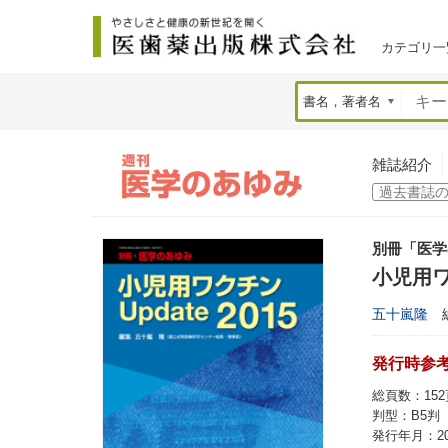
カテゴリ一
雑誌紹介
別冊「医学
小児用ワク
五十嵐隆
発行時参考価
総頁数：152
判型：B5判
発行年月：20