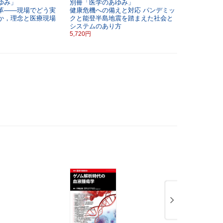
ゆみ」
別冊「医学のあゆみ」
別冊「医学
革――現場でどう実
健康危機への備えと対応
パンデミッ
神経変性疾
か，理念と医療現場
クと能登半島地震を踏まえた社会と
法開発
システムのあり方
5,720円
5,720円