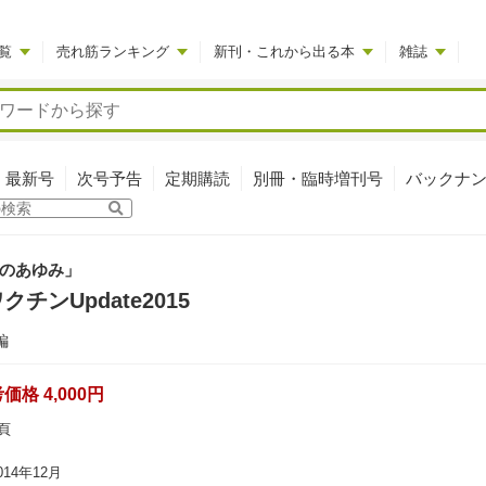
覧
売れ筋ランキング
新刊・これから出る本
雑誌
最新号
次号予告
定期購読
別冊・臨時増刊号
バックナ
のあゆみ」
チンUpdate2015
編
格 4,000円
頁
14年12月