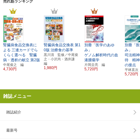
売れ筋ランキング
腎臓病食品交換表に
腎臓病食品交換表
第1
別冊「医学のあゆ
別冊「医
よる
三連カードでら
0版
治療食の基準
み」
み」
くらく選べる 腎臓
黒川清 監修／中尾俊
ゲノム解析時代の血
司法精神
之・小沢尚・酒井謙
病・透析の献立
第2版
液腫瘍学
待 精神
編
中尾俊之 編
片岡圭亮 編
の接点
1,980円
4,730円
5,720円
平林直次
5,720円
雑誌メニュー
雑誌紹介
最新号