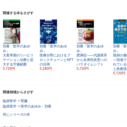
関連する本をさがす
別冊「医学のあゆ
別冊「医学のあゆ
別冊「医学のあゆ
別冊「医
み」
み」
み」
み」
大変革期のリハビリ
医療分野におけるブ
肥満症――代謝異常
医師の働
テーション治療と拡
ロックチェーンとNFT
から全身性疾患への
―現場で
大する守備範囲
の活用
パラダイムシフト
れている
5,720円
5,280円
5,720円
と医療現
5,720円
関連領域からさがす
臨床医学
>
腎臓
臨床医学
>
医学のあゆみ・別冊
同じシリーズの本