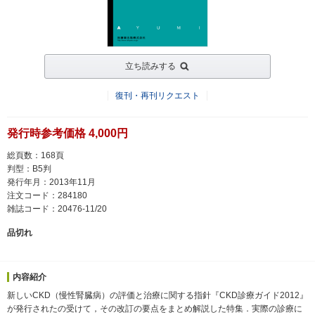
立ち読みする
復刊・再刊リクエスト
発行時参考価格 4,000円
総頁数：168頁
判型：B5判
発行年月：2013年11月
注文コード：284180
雑誌コード：20476-11/20
品切れ
内容紹介
新しいCKD（慢性腎臓病）の評価と治療に関する指針『CKD診療ガイド2012』
が発行されたの受けて，その改訂の要点をまとめ解説した特集．実際の診療に