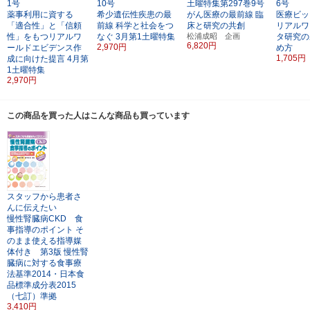
1号
10号
土曜特集第297巻9号
6号
薬事利用に資する
希少遺伝性疾患の最
がん医療の最前線
臨
医療ビッ
「適合性」と「信頼
前線
科学と社会をつ
床と研究の共創
リアルワ
性」をもつリアルワ
なぐ
3月第1土曜特集
松浦成昭 企画
タ研究の
6,820円
2,970円
ールドエビデンス作
め方
1,705円
成に向けた提言
4月第
1土曜特集
2,970円
この商品を買った人はこんな商品も買っています
スタッフから患者さ
んに伝えたい
慢性腎臓病CKD 食
事指導のポイント
そ
のまま使える指導媒
体付き 第3版
慢性腎
臓病に対する食事療
法基準2014・日本食
品標準成分表2015
（七訂）準拠
3,410円