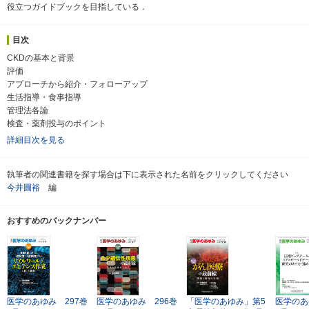
役立つガイドブックを目指している．
目次
CKDの基本と背景
評価
アプローチから紹介・フォローアップ
生活指導・食事指導
管理法各論
検査・薬剤投与のポイント
詳細目次を見る
執筆者の関連書籍を探す場合は下に表示された名前をクリックしてください
今井圓裕
編
おすすめのバックナンバー
医学のあゆみ 297巻
医学のあゆみ 296巻
「医学のあゆみ」第5
医学のあ