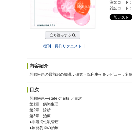
注文コード：2
雑誌コード：20
立ち読みする
復刊・再刊リクエスト
内容紹介
乳腺疾患の最前線の知識，研究・臨床事例をレビュー．乳癌
目次
乳腺疾患―state of arts ／目次
第1章 病態生理
第2章 診断
第3章 治療
●非浸潤性乳管癌
●原発乳癌の治療