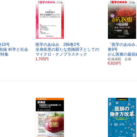
10号
医学のあゆみ 296巻2号
「医学のあゆみ」
前線
科学と社会
全身疾患の新たな危険因子としての
巻9号
曜特集
マイクロ・ナノプラスチック
がん医療の最前
1,705円
松浦成昭 企画
6,820円