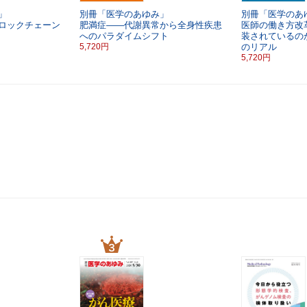
」
別冊「医学のあゆみ」
別冊「医学のあ
ロックチェーン
肥満症――代謝異常から全身性疾患
医師の働き方改
へのパラダイムシフト
装されているの
5,720円
のリアル
5,720円