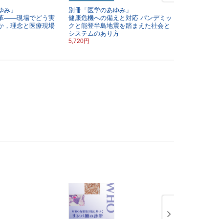
ゆみ」
別冊「医学のあゆみ」
別冊「医学
革――現場でどう実
健康危機への備えと対応
パンデミッ
神経変性疾
か，理念と医療現場
クと能登半島地震を踏まえた社会と
法開発
システムのあり方
5,720円
5,720円