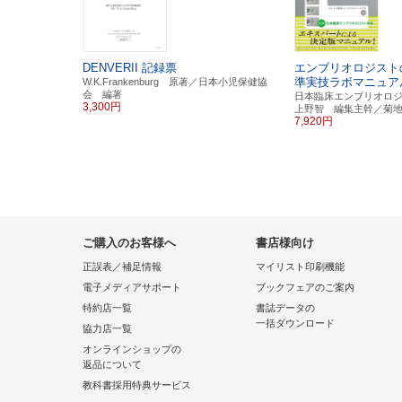
DENVERII 記録票
エンブリオロジスト
準実技ラボマニュア
W.K.Frankenburg 原著／日本小児保健協
会 編著
日本臨床エンブリオロ
3,300円
上野智 編集主幹／菊
7,920円
ご購入のお客様へ
書店様向け
正誤表／補足情報
マイリスト印刷機能
電子メディアサポート
ブックフェアのご案内
特約店一覧
書誌データの
一括ダウンロード
協力店一覧
オンラインショップの
返品について
教科書採用特典サービス