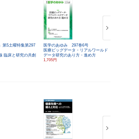
第5土曜特集第297
医学のあゆみ 297巻6号
医学のあゆみ
医療ビッグデータ・リアルワールド
ファージ療
線
臨床と研究の共創
データ研究のあり方・進め方
開
基礎・臨
1,705円
合レビュー
1,705円