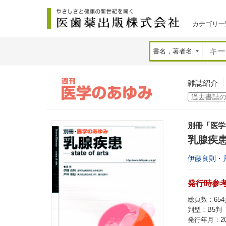
カテゴリ一
雑誌紹介
別冊「医学
乳腺疾患 s
伊藤良則
・
発行時参考価
総頁数：654
判型：B5判
発行年月：20