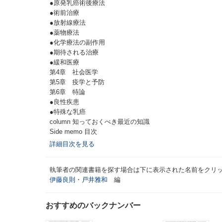
●原発乳癌術後療法
●術前治療
●放射線療法
●薬物療法
●化学療法の副作用
●期待される治療
●緩和医療
第4章 社会医学
第5章 疫学と予防
第6章 特論
●良性疾患
●特殊な乳癌
column 知っておくべき最近の知識
Side memo 目次
詳細目次を見る
執筆者の関連書籍を探す場合は下に表示された名前をクリ
伊藤良則
・
戸井雅和
編
おすすめのバックナンバー