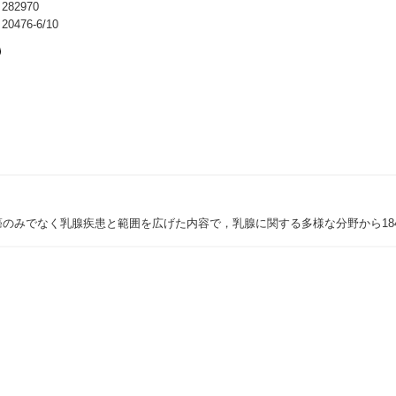
82970
476-6/10
のみでなく乳腺疾患と範囲を広げた内容で，乳腺に関する多様な分野から184