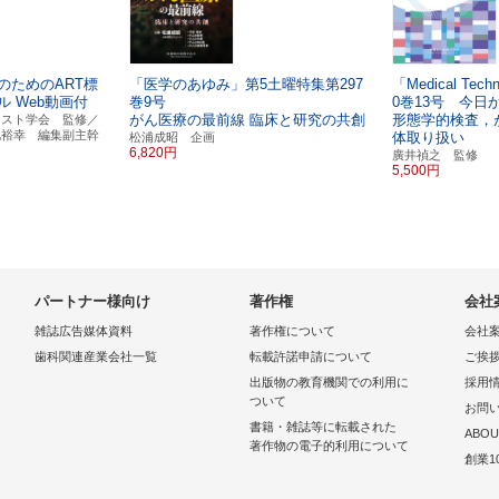
のためのART標
「医学のあゆみ」第5土曜特集第297
「Medical Te
ル
Web動画付
巻9号
0巻13号 今日
がん医療の最前線
臨床と研究の共創
形態学的検査，
ジスト学会 監修／
地裕幸 編集副主幹
体取り扱い
松浦成昭 企画
6,820円
廣井禎之 監修
5,500円
パートナー様向け
著作権
会社
雑誌広告媒体資料
著作権について
会社
歯科関連産業会社一覧
転載許諾申請について
ご挨
出版物の教育機関での利用に
採用
ついて
お問
書籍・雑誌等に転載された
ABOU
著作物の電子的利用について
創業1