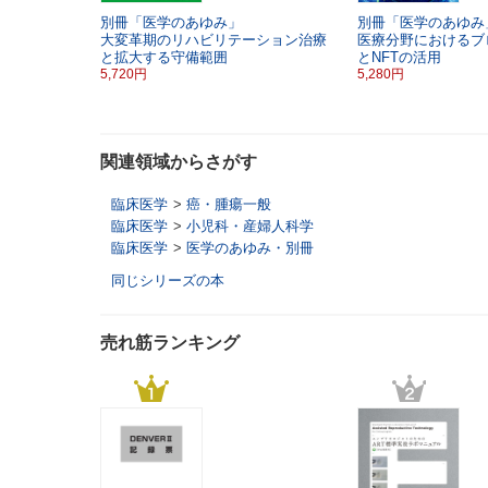
別冊「医学のあゆみ」
別冊「医学のあゆみ
大変革期のリハビリテーション治療
医療分野におけるブ
と拡大する守備範囲
とNFTの活用
5,720円
5,280円
関連領域からさがす
臨床医学
>
癌・腫瘍一般
臨床医学
>
小児科・産婦人科学
臨床医学
>
医学のあゆみ・別冊
同じシリーズの本
売れ筋ランキング