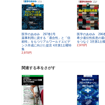
医学のあゆみ 297巻1号
医学のあゆみ 296巻
薬事利用に資する「適合性」と「信
希少遺伝性疾患の最
頼性」をもつリアルワールドエビデ
をつなぐ
3月第1土
ンス作成に向けた提言
4月第1土曜特
2,970円
集
2,970円
関連する本をさがす