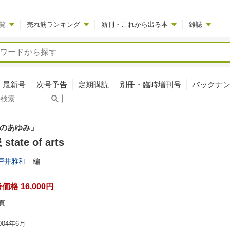
覧
売れ筋ランキング
新刊・これから出る本
雑誌
最新号
次号予告
定期購読
別冊・臨時増刊号
バックナ
のあゆみ」
tate of arts
戸井雅和
編
格 16,000円
頁
04年6月