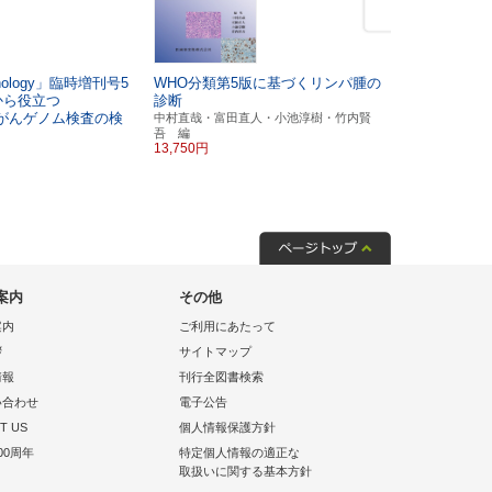
chnology」臨時増刊号5
WHO分類第5版に基づくリンパ腫の
ママ＆パパ
から役立つ
診断
気ホームケ
がんゲノム検査の検
中村直哉・富田直人・小池淳樹・竹内賢
日本外来小児
2,200円
吾 編
13,750円
案内
その他
案内
ご利用にあたって
拶
サイトマップ
情報
刊行全図書検索
い合わせ
電子公告
T US
個人情報保護方針
00周年
特定個人情報の適正な
取扱いに関する基本方針