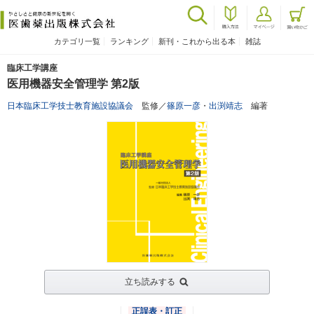
カテゴリ一覧
ランキング
新刊・これから出る本
雑誌
臨床工学講座
医用機器安全管理学 第2版
日本臨床工学技士教育施設協議会
監修／
篠原一彦
・
出渕靖志
編著
立ち読みする
正誤表・訂正