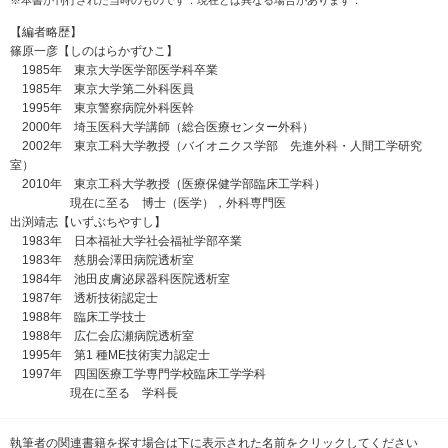
【編者略歴】
篠原一彦【しのはらかずひこ】
1985年 東京大学医学部医学科卒業
1985年 東京大学第二外科医員
1995年 東京警察病院外科医幹
2000年 埼玉医科大学講師（総合医療センター外科）
2002年 東京工科大学教授（バイオニクス学部 先進外科・人間工学研究
室）
2010年 東京工科大学教授（医療保健学部臨床工学科）
現在に至る 博士（医学），外科専門医
出渕靖志【いずぶちやすし】
1983年 日本福祉大学社会福祉学部卒業
1983年 慈朋会澤田病院透析室
1984年 池田皮膚泌尿器科医院透析室
1987年 透析技術認定士
1988年 臨床工学技士
1988年 広仁会広瀬病院透析室
1995年 第1 種ME技術実力認定士
1997年 四国医療工学専門学校臨床工学学科
現在に至る 学科長
執筆者の関連書籍を探す場合は下に表示された名前をクリックしてください