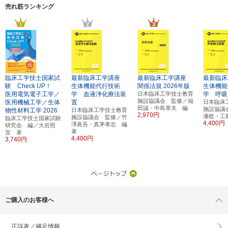
売れ筋ランキング
臨床工学技士国家試
最新臨床工学講座
最新臨床工学講座
最新臨床
験 Check UP！
生体機能代行技術
関係法規
2026年版
生体機能
医用電気電子工学／
学 血液浄化療法装
日本臨床工学技士教育
学 呼吸
施設協議会 監修／福
医用機械工学／生体
置
日本臨床
田誠・中島章夫 編
施設協議
物性材料工学
2026
日本臨床工学技士教育
2,970円
瀬稔・工
施設協議会 監修／竹
臨床工学技士国家試験
4,400円
澤眞吾・真茅孝志 編
研究会 編／大岩照
著
宜 著
4,400円
3,740円
ご購入のお客様へ
正誤表／補足情報