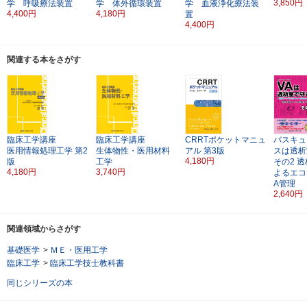
3,850円
学 呼吸療法装置
学 体外循環装置
学 血液浄化療法装
4,400円
4,180円
置
4,400円
関連する本をさがす
臨床工学講座
臨床工学講座
CRRTポケットマニュ
バスキュ
医用情報処理工学
第2
生体物性・医用材料
アル
第3版
スは透析
4,180円
版
工学
その2
透
4,180円
3,740円
よるエコ
A管理
2,640円
関連領域からさがす
基礎医学
>
ＭＥ・医用工学
臨床工学
>
臨床工学技士教科書
同じシリーズの本