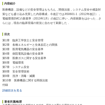
内容紹介
医療機器，設備などの安全管理はもちろん，関係法規，システム安全や感染対
策なども盛り込み充実した内容構成．今改訂ではJIS0601-1（2012年改訂），
電磁環境EMCの新基準（2013年1月）の改訂に伴い，内容刷新をはかった．さ
らには，現在の臨床現場の状況に合わせて刷新した．
目次
第1章 臨床工学技士と安全管理
第2章 各種エネルギーと生体反応との関係
第3章 医用電気機器の安全基準
第4章 病院電気設備の安全基準
第5章 医療ガスに関する安全基準
第6章 電磁環境
第7章 システム安全
第8章 安全管理技術
第9章 洗浄・消毒・滅菌
第10章 医療機器に関する関係法規
付録
詳細目次を見る
著者所属/略歴
※本書が刊行された当時のものです．現在とは異なる場合があります．