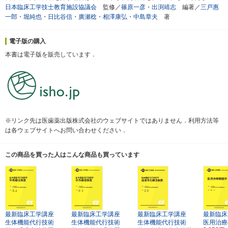
日本臨床工学技士教育施設協議会
監修／
篠原一彦
・
出渕靖志
編著／
三戸惠
一郎
・
堀純也
・
日比谷信
・
廣瀬稔
・
相澤康弘
・
中島章夫
著
電子版の購入
本書は電子版を販売しています．
※リンク先は医歯薬出版株式会社のウェブサイトではありません．利用方法等
は各ウェブサイトへお問い合わせください．
この商品を買った人はこんな商品も買っています
最新臨床工学講座
最新臨床工学講座
最新臨床工学講座
最新臨床
生体機能代行技術
生体機能代行技術
生体機能代行技術
医用治療