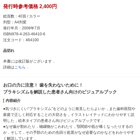
発行時参考価格 2,400円
総頁数：40頁 / カラー
判型：A4判変
発行年月：2008年7月
ISBN978-4-263-46410-6
注文コード：464100
品切れ
本書には改訂版がございます．
詳細は
こちら
．
お口の力に注意！ 歯を失わないために！
ブラキシズムを解説した患者さん向けのビジュアルブック
内容紹介
●気づきにくい“ブラキシズム”をどのように発見したらよいか，また歯科医院や
家庭で正しく対応することの大切さを，イラストレイテッドにわかりやすく説
明した，絵本タイプの患者さん向けビジュアルブックです．
●なぜ歯が割れたり，補綴物がこわれたり，顎関節や筋が痛くなったりするの
か．そして，その予防のための先回り処置がなぜ必要なのかなどをわかりやす
く解説しています．