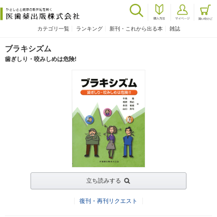
カテゴリ一覧
ランキング
新刊・これから出る本
雑誌
ブラキシズム
歯ぎしり・咬みしめは危険!
立ち読みする
復刊・再刊リクエスト