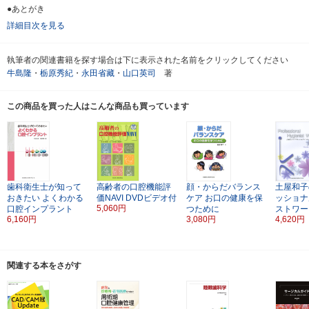
●あとがき
詳細目次を見る
執筆者の関連書籍を探す場合は下に表示された名前をクリックしてください
牛島隆
・
栃原秀紀
・
永田省藏
・
山口英司
著
この商品を買った人はこんな商品も買っています
歯科衛生士が知って
高齢者の口腔機能評
顔・からだバランス
土屋和子
おきたい
よくわかる
価NAVI
DVDビデオ付
ケア
お口の健康を保
ッショナ
5,060円
口腔インプラント
つために
ストワー
6,160円
3,080円
4,620円
関連する本をさがす