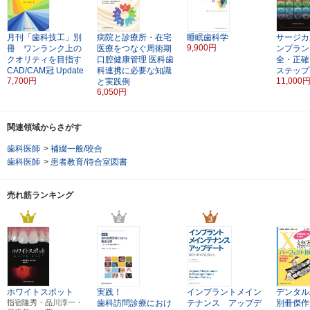
月刊「歯科技工」別
病院と診療所・在宅
睡眠歯科学
サージカ
9,900円
冊 ワンランク上の
医療をつなぐ周術期
ンプラン
クオリティを目指す
口腔健康管理
医科歯
全・正確
CAD/CAM冠 Update
科連携に必要な知識
ステップ
7,700円
11,000
と実践例
6,050円
関連領域からさがす
歯科医師
>
補綴一般/咬合
歯科医師
>
患者教育/待合室図書
売れ筋ランキング
ホワイトスポット
実践！
インプラントメイン
デンタル
指宿隆秀・品川淳一・
歯科訪問診療におけ
テナンス アップデ
別冊傑作