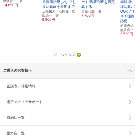
保坂啓一 著
る義歯治療
少しでも
ート
臨床判断を再定
歯科衛生
14,850円
良い義歯を最期まで
義する
線写真パ
三輪俊太・石田健・松
斎藤花重 著
OOK
こ
7,700円
田謙一 著
キ！撮影
9,900円
応用
栃原秀紀
熊谷真一
3,520円
ご購入のお客様へ
正誤表／補足情報
電子メディアサポート
特約店一覧
協力店一覧