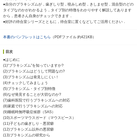
●自分のブラキシズムが，歯ぎしり型，咬みしめ型，きしませ型，混合型のどの
タイプなのかがわかるよう，タイプ別の特徴をわかりやすく解説してあります
から，患者さん自身がチェックできます．
●好評の待合室シリーズとともに，待合室に置くなどしてご活用ください．
本書のパンフレットはこちら
（PDFファイル 約421KB）
目次
●はじめに
(1)“ブラキシズム”を知っていますか?
(2)ブラキシズムはどうして問題なの?
(3)ブラキシズムは発見しにくい！
(4)チェックしてみましょう
(5)ブラキシズム・タイプ別特徴
(6)なぜ発見することが大切なのか?
(7)歯科医院で行うブラキシズムへの対応
(8)家庭で行うブラキシズムへの対応
(9)睡眠時無呼吸症候群（SAS）
(10)スポーツマウスガード（マウスピース）
(11)子どもの歯ぎしり・悪習癖
(12)ブラキシズム以外の悪習癖
(13)ブラキシズムの研究から