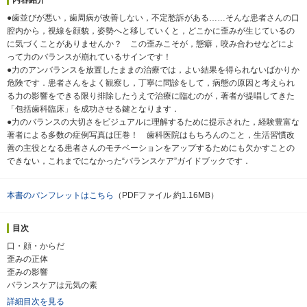
●歯並びが悪い，歯周病が改善しない，不定愁訴がある……そんな患者さんの口
腔内から，視線を顔貌，姿勢へと移していくと，どこかに歪みが生じているの
に気づくことがありませんか？ この歪みこそが，態癖，咬み合わせなどによ
って力のバランスが崩れているサインです！
●力のアンバランスを放置したままの治療では，よい結果を得られないばかりか
危険です．患者さんをよく観察し，丁寧に問診をして，病態の原因と考えられ
る力の影響をできる限り排除したうえで治療に臨むのが，著者が提唱してきた
「包括歯科臨床」を成功させる鍵となります．
●力のバランスの大切さをビジュアルに理解するために提示された，経験豊富な
著者による多数の症例写真は圧巻！ 歯科医院はもちろんのこと，生活習慣改
善の主役となる患者さんのモチベーションをアップするためにも欠かすことの
できない，これまでになかった“バランスケア”ガイドブックです．
本書のパンフレットはこちら
（PDFファイル 約1.16MB）
目次
口・顔・からだ
歪みの正体
歪みの影響
バランスケアは元気の素
詳細目次を見る