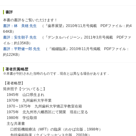
書評
本書の書評をご覧いただけます！
書評：林 美穂 先生
（『歯界展望』2010年11月号掲載 PDFファイル：約4
64KB）
書評：安生朝子 先生
（『デンタルハイジーン』2011年3月号掲載 PDFファ
イル：約135KB）
書評：平野健一郎 先生
（『補綴臨床』2010年11月号掲載 PDFファイル：
約122KB）
著者所属/略歴
※本書が刊行された当時のものです．現在とは異なる場合があります．
【著者略歴】
筒井照子【つついてるこ】
1945年 山口県生まれ
1970年 九州歯科大学卒業
1970～1975年 九州歯科大学矯正学教室在籍
1975年 北九州市八幡西区にて開業 現在に至る
1980年 学位取得
主な共著書
口腔筋機能療法（MFT）の臨床（わかば出版，1998年）
包括歯科臨床（クインテッセンス出版，2003年）