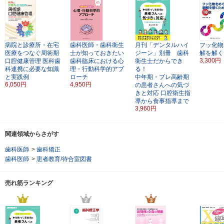
病院と診療所・在宅
歯科医師・歯科衛生
月刊「デンタルハイ
フッ化物
医療をつなぐ周術期
士が知っておきたい
ジーン」別冊 歯科
解を解く
3,300円
口腔健康管理
医科歯
歯科臨床における心
衛生士だからでき
科連携に必要な知識
理・行動科学的アプ
る！
と実践例
ローチ
中年期・プレ高齢期
6,050円
4,950円
の患者さんへの気づ
きと対応
口腔衛生指
導から食事指導まで
3,960円
関連領域からさがす
歯科医師
>
歯科矯正
歯科医師
>
患者教育/待合室図書
売れ筋ランキング