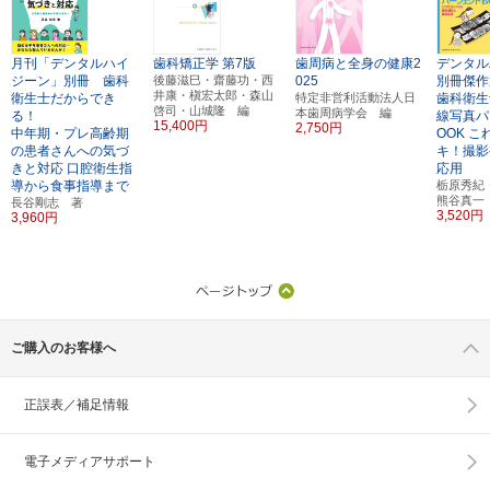
月刊「デンタルハイ
歯科矯正学
第7版
歯周病と全身の健康2
デンタル
ジーン」別冊 歯科
後藤滋巳・齋藤功・西
025
別冊傑作
井康・槇宏太郎・森山
衛生士だからでき
特定非営利活動法人日
歯科衛生
啓司・山城隆 編
本歯周病学会 編
る！
線写真パ
15,400円
2,750円
中年期・プレ高齢期
OOK
こ
の患者さんへの気づ
キ！撮影
きと対応
口腔衛生指
応用
導から食事指導まで
栃原秀紀
熊谷真一
長谷剛志 著
3,520円
3,960円
ご購入のお客様へ
正誤表／補足情報
電子メディアサポート