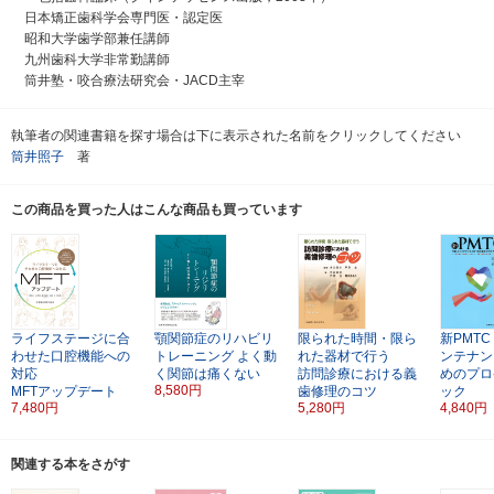
日本矯正歯科学会専門医・認定医
昭和大学歯学部兼任講師
九州歯科大学非常勤講師
筒井塾・咬合療法研究会・JACD主宰
執筆者の関連書籍を探す場合は下に表示された名前をクリックしてください
筒井照子
著
この商品を買った人はこんな商品も買っています
ライフステージに合
顎関節症のリハビリ
限られた時間・限ら
新PMTC
わせた口腔機能への
トレーニング
よく動
れた器材で行う
ンテナン
対応
く関節は痛くない
訪問診療における義
めのプロ
8,580円
MFTアップデート
歯修理のコツ
ック
7,480円
5,280円
4,840円
関連する本をさがす