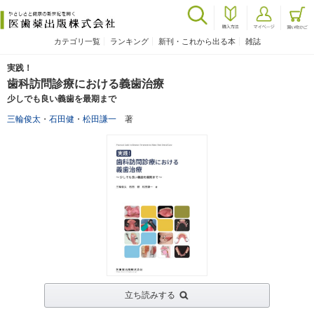
カテゴリ一覧
ランキング
新刊・これから出る本
雑誌
実践！
歯科訪問診療における義歯治療
少しでも良い義歯を最期まで
三輪俊太
・
石田健
・
松田謙一
著
立ち読みする