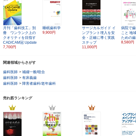
月刊「歯科技工」別
睡眠歯科学
サージカルガイド
イ
病院で歯
9,900円
冊 ワンランク上の
ンプラント埋入を安
こと
地
クオリティを目指す
全・正確に導く実践
ための歯
8,580円
CAD/CAM冠 Update
ステップ
7,700円
11,000円
関連領域からさがす
歯科医師
>
補綴一般/咬合
歯科医師
>
有床義歯
歯科医師
>
障害者歯科/老年歯科
売れ筋ランキング