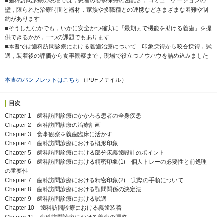
■歯科訪問診療の現場では，患者の姿勢保持の困難さ，コミュニケーションの
壁，限られた治療時間と器材，家族や多職種との連携などさまざまな困難や制
約があります
■そうしたなかでも，いかに安全かつ確実に「最期まで機能を助ける義歯」を提
供できるかが，一つの課題でもあります
■本書では歯科訪問診療における義歯治療について，印象採得から咬合採得，試
適，装着後の評価から食事観察まで，現場で役立つノウハウを詰め込みました
本書のパンフレットはこちら
（PDFファイル）
目次
Chapter 1 歯科訪問診療にかかわる患者の全身疾患
Chapter 2 歯科訪問診療の治療計画
Chapter 3 食事観察を義歯臨床に活かす
Chapter 4 歯科訪問診療における概形印象
Chapter 5 歯科訪問診療における部分床義歯設計のポイント
Chapter 6 歯科訪問診療における精密印象(1) 個人トレーの必要性と前処理
の重要性
Chapter 7 歯科訪問診療における精密印象(2) 実際の手順について
Chapter 8 歯科訪問診療における顎間関係の決定法
Chapter 9 歯科訪問診療における試適
Chapter 10 歯科訪問診療における義歯装着
Chapter 11 歯科訪問診療における義歯の調整