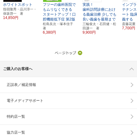
ホワイトスポット
フツーの歯科医院で
実践！
インプラ
指宿隆秀・品川淳一・
もムリなくできる
歯科訪問診療におけ
テナンス
保坂啓一 著
スタートアップ！口
る義歯治療
少しでも
ート
臨
14,850円
腔機能低下症
第2版
良い義歯を最期まで
義する
松島良次・塚本佳子
三輪俊太・石田健・松
斎藤花重
7,700円
著
田謙一 著
6,380円
9,900円
ご購入のお客様へ
正誤表／補足情報
電子メディアサポート
特約店一覧
協力店一覧