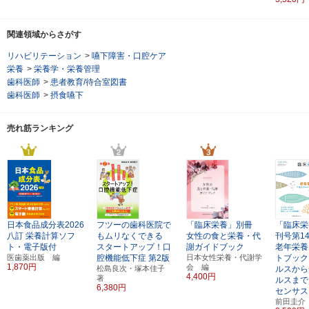
関連領域からさがす
リハビリテーション
>
嚥下障害・口腔ケア
栄養
>
栄養学・栄養管理
歯科医師
>
患者教育/待合室図書
歯科医師
>
摂食嚥下
売れ筋ランキング
日本食品成分表2026
フツーの歯科医院で
「臨床栄養」別冊
「臨床栄
八訂
栄養計算ソフ
もムリなくできる
女性の食と栄養・代
刊号第1
ト・電子版付
スタートアップ！口
謝ガイドブック
老年栄養
医歯薬出版 編
腔機能低下症
第2版
日本女性栄養・代謝学
トブック
1,870円
会 編
松島良次・塚本佳子
ルスから
4,400円
著
ルスまで
6,380円
センサス
前田圭介