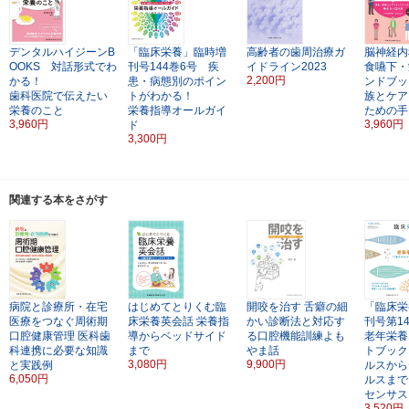
デンタルハイジーンB
「臨床栄養」臨時増
高齢者の歯周治療ガ
脳神経内
OOKS 対話形式でわ
刊号144巻6号 疾
イドライン2023
食嚥下・
2,200円
かる！
患・病態別のポイン
ンドブッ
歯科医院で伝えたい
トがわかる！
族とケア
栄養のこと
栄養指導オールガイ
ための手
3,960円
3,960円
ド
3,300円
関連する本をさがす
病院と診療所・在宅
はじめてとりくむ臨
開咬を治す
舌癖の細
「臨床栄
医療をつなぐ周術期
床栄養英会話
栄養指
かい診断法と対応す
刊号第1
口腔健康管理
医科歯
導からベッドサイド
る口腔機能訓練よも
老年栄養
科連携に必要な知識
まで
やま話
トブック
3,080円
9,900円
と実践例
ルスから
6,050円
ルスまで
センサス
3,520円