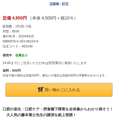
正誤表・訂正
定価 4,950円
（本体 4,500円＋税10％）
総頁数：152頁 / 2色
判型：B5判
発行年月：2024年6月
ISBN978-4-263-46224-9
注文コード：462240
発売中
在庫あり
24:00までにご注文いただければ翌営業日に発送いたします．
送料：600円
代金引換の場合は別途250円，後払いの場合は別途200円の手数料がかかります．
買い物かごに入れる
口腔の老化・口腔ケア・摂食嚥下障害を全体像からわかり倒そう！
大人気の藤本篤士先生の講演を紙上視聴！