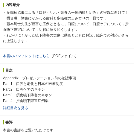
内容紹介
・多職種協働による「口腔・リハ・栄養の一体的取り組み」の実践に向けて！
摂食嚥下障害にかかわる歯科と多職種の歩み寄りの一冊です．
・藤本篤士先生が豊富な症例とともに，口腔について，口腔ケアについて，摂
食嚥下障害について，明解に語り尽くします．
・わかりにくかった嚥下障害の実像は動画とともに解説．臨床での対応がさら
に上達します．
本書のパンフレットはこちら
（PDFファイル）
目次
Appendix プレゼンテーション前の確認事項
Part 1 口腔と老化と日本の医療制度
Part 2 口腔ケアのキホン
Part 3 摂食嚥下障害のキホン
Part 4 摂食嚥下障害症例集
詳細目次を見る
書評
本書の書評をご覧いただけます！