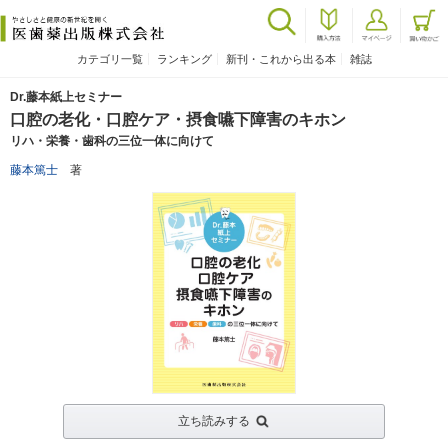
カテゴリ一覧
ランキング
新刊・これから出る本
雑誌
Dr.藤本紙上セミナー
口腔の老化・口腔ケア・摂食嚥下障害のキホン
リハ・栄養・歯科の三位一体に向けて
藤本篤士
著
立ち読みする