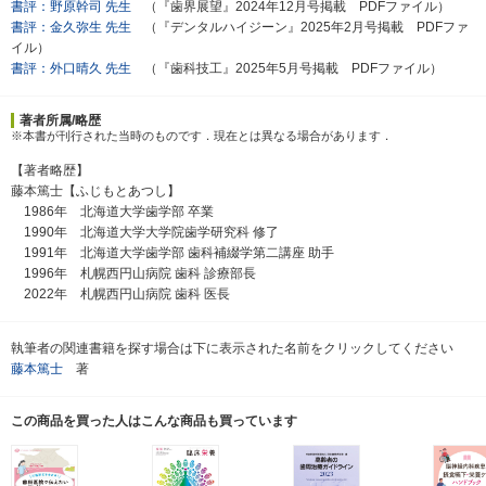
書評：野原幹司 先生
（『歯界展望』2024年12月号掲載 PDFファイル）
書評：金久弥生 先生
（『デンタルハイジーン』2025年2月号掲載 PDFファ
イル）
書評：外口晴久 先生
（『歯科技工』2025年5月号掲載 PDFファイル）
著者所属/略歴
※本書が刊行された当時のものです．現在とは異なる場合があります．
【著者略歴】
藤本篤士【ふじもとあつし】
1986年 北海道大学歯学部 卒業
1990年 北海道大学大学院歯学研究科 修了
1991年 北海道大学歯学部 歯科補綴学第二講座 助手
1996年 札幌西円山病院 歯科 診療部長
2022年 札幌西円山病院 歯科 医長
執筆者の関連書籍を探す場合は下に表示された名前をクリックしてください
藤本篤士
著
この商品を買った人はこんな商品も買っています