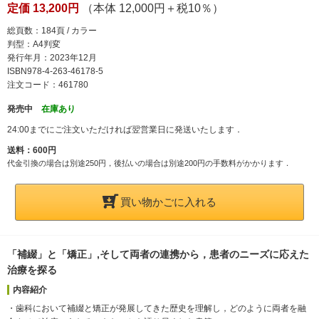
定価 13,200円
（本体 12,000円＋税10％）
総頁数：184頁 / カラー
判型：A4判変
発行年月：2023年12月
ISBN978-4-263-46178-5
注文コード：461780
発売中
在庫あり
24:00までにご注文いただければ翌営業日に発送いたします．
送料：600円
代金引換の場合は別途250円，後払いの場合は別途200円の手数料がかかります．
買い物かごに入れる
「補綴」と「矯正」,そして両者の連携から，患者のニーズに応えた
治療を探る
内容紹介
・歯科において補綴と矯正が発展してきた歴史を理解し，どのように両者を融