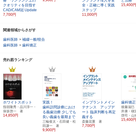
冊 ワンランク上の
ンプラント埋入を安
と治療
15,400
クオリティを目指す
全・正確に導く実践
CAD/CAM冠 Update
ステップ
7,700円
11,000円
関連領域からさがす
歯科医師
>
補綴一般/咬合
歯科医師
>
歯科矯正
売れ筋ランキング
ホワイトスポット
実践！
インプラントメイン
歯科矯正
指宿隆秀・品川淳一・
歯科訪問診療におけ
テナンス アップデ
後藤滋巳
保坂啓一 著
井康・槇
る義歯治療
少しでも
ート
臨床判断を再定
14,850円
啓司・山
良い義歯を最期まで
義する
15,400
三輪俊太・石田健・松
斎藤花重 著
7,700円
田謙一 著
9,900円