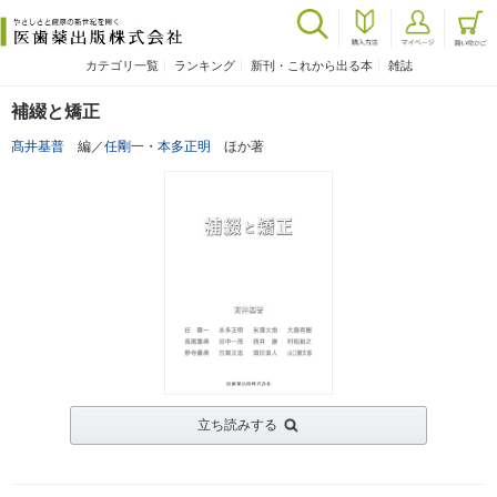
カテゴリ一覧
ランキング
新刊・これから出る本
雑誌
補綴と矯正
髙井基普
編／
任剛一
・
本多正明
ほか著
立ち読みする