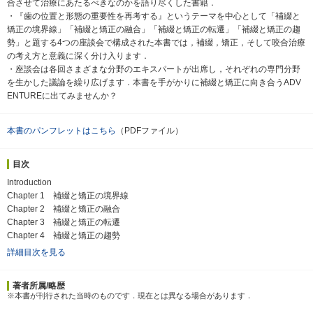
合させて治療にあたるべきなのかを語り尽くした書籍．
・『歯の位置と形態の重要性を再考する』というテーマを中心として「補綴と
矯正の境界線」「補綴と矯正の融合」「補綴と矯正の転遷」「補綴と矯正の趨
勢」と題する4つの座談会で構成された本書では，補綴，矯正，そして咬合治療
の考え方と意義に深く分け入ります．
・座談会は各回さまざまな分野のエキスパートが出席し，それぞれの専門分野
を生かした議論を繰り広げます．本書を手がかりに補綴と矯正に向き合うADV
ENTUREに出てみませんか？
本書のパンフレットはこちら
（PDFファイル）
目次
Introduction
Chapter 1 補綴と矯正の境界線
Chapter 2 補綴と矯正の融合
Chapter 3 補綴と矯正の転遷
Chapter 4 補綴と矯正の趨勢
詳細目次を見る
著者所属/略歴
※本書が刊行された当時のものです．現在とは異なる場合があります．