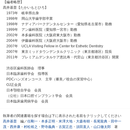
【編者略歴】
髙井基普【たかいもとひろ】
1973年 岐阜県出身
1998年 岡山大学歯学部卒業
1998年 ナディアパークデンタルセンター（愛知県名古屋市）勤務
1999年 アン歯科医院（愛知県一宮市）勤務
2002年 本多歯科医院（大阪府東大阪市）勤務
2004年 伊藤歯科医院（大阪府大阪市）勤務
2007年 UCLA Visiting Fellow in Center for Esthetic Dentistry
2007年 東京ミッドタウンデンタルクリニック（東京都港区）院長
2011年 プレミアムデンタルケア恵比寿・代官山（東京都渋谷区）開業
渋谷区歯科医師会 理事
日本臨床歯科学会 指導医
PDCハンズオンコース 主宰（審美／咬合の実習中心）
OJ正会員
日本顎咬合学会 会員
（公社）日本口腔インプラント学会 会員
日本臨床歯周病学会 会員
執筆者の関連書籍を探す場合は下に表示された名前をクリックしてください
髙井基普
編／
任剛一
・
本多正明
・
米澤大地
・
大森有樹
・
長尾龍典
・
田中一
茂
・
西井康
・
村松裕之
・
野寺義典
・
古賀正忠
・
須田直人
・
山口徹太郎
著