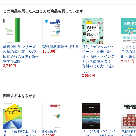
この商品を買った人はこんな商品も買っています
歯科衛生学シリーズ
現代歯科薬理学
第7版
月刊「デンタルハイ
ちょっと
11,000円
疾病の成り立ち及び
ジーン」別冊 評
予防の科
回復過程の促進2
微生
価・治療・メインテ
蝕・歯石
5,280円
物学
第2版
ナンスに役立つ！
3,740円
資料のとり方・活か
し方
3,850円
関連する本をさがす
月刊「歯科技工」別
睡眠歯科学
サージカルガイド
イ
包括的補
9,900円