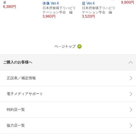
9,900円
著
体像
Ver.4
提
Ver.4
6,380円
日本摂食嚥下リハビリ
日本摂食嚥下リハビリ
テーション学会 編
テーション学会 編
3,960円
3,520円
ご購入のお客様へ
正誤表／補足情報
電子メディアサポート
特約店一覧
協力店一覧