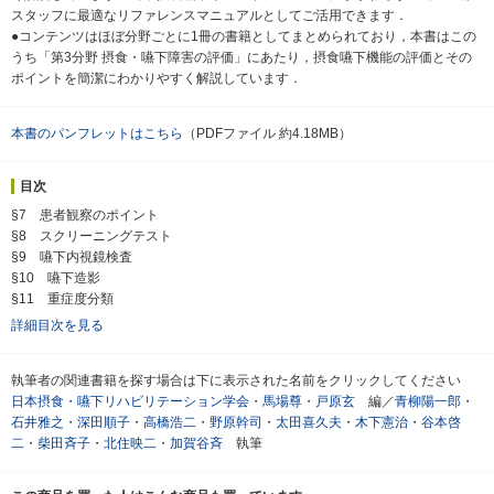
スタッフに最適なリファレンスマニュアルとしてご活用できます．
●コンテンツはほぼ分野ごとに1冊の書籍としてまとめられており，本書はこの
うち「第3分野 摂食・嚥下障害の評価」にあたり，摂食嚥下機能の評価とその
ポイントを簡潔にわかりやすく解説しています．
本書のパンフレットはこちら
（PDFファイル 約4.18MB）
目次
§7 患者観察のポイント
§8 スクリーニングテスト
§9 嚥下内視鏡検査
§10 嚥下造影
§11 重症度分類
詳細目次を見る
執筆者の関連書籍を探す場合は下に表示された名前をクリックしてください
日本摂食・嚥下リハビリテーション学会
・
馬場尊
・
戸原玄
編／
青柳陽一郎
・
石井雅之
・
深田順子
・
高橋浩二
・
野原幹司
・
太田喜久夫
・
木下憲治
・
谷本啓
二
・
柴田斉子
・
北住映二
・
加賀谷斉
執筆