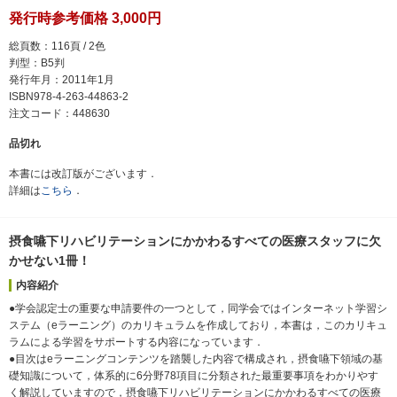
発行時参考価格 3,000円
総頁数：116頁 / 2色
判型：B5判
発行年月：2011年1月
ISBN978-4-263-44863-2
注文コード：448630
品切れ
本書には改訂版がございます．
詳細は
こちら
．
摂食嚥下リハビリテーションにかかわるすべての医療スタッフに欠
かせない1冊！
内容紹介
●学会認定士の重要な申請要件の一つとして，同学会ではインターネット学習シ
ステム（eラーニング）のカリキュラムを作成しており，本書は，このカリキュ
ラムによる学習をサポートする内容になっています．
●目次はeラーニングコンテンツを踏襲した内容で構成され，摂食嚥下領域の基
礎知識について，体系的に6分野78項目に分類された最重要事項をわかりやす
く解説していますので，摂食嚥下リハビリテーションにかかわるすべての医療