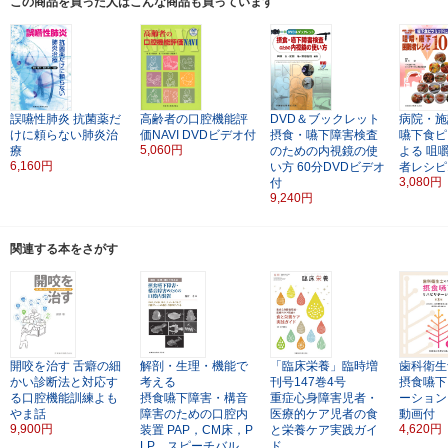
この商品を買った人はこんな商品も買っています
誤嚥性肺炎
抗菌薬だ
高齢者の口腔機能評
DVD＆ブックレット
病院・施
けに頼らない肺炎治
価NAVI
DVDビデオ付
摂食・嚥下障害検査
嚥下食ピ
5,060円
療
のための内視鏡の使
よる
咀
6,160円
い方
60分DVDビデオ
者レシピ
3,080円
付
9,240円
関連する本をさがす
開咬を治す
舌癖の細
解剖・生理・機能で
「臨床栄養」臨時増
歯科衛生
かい診断法と対応す
考える
刊号147巻4号
摂食嚥下
る口腔機能訓練よも
摂食嚥下障害・構音
重症心身障害児者・
ーション
やま話
障害のための口腔内
医療的ケア児者の食
動画付
9,900円
4,620円
装置
PAP，CM床，P
と栄養ケア実践ガイ
LP，スピーチバル
ド