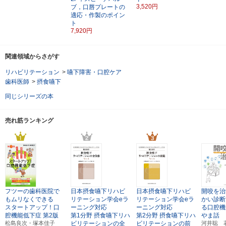
3,520円
ブ，口唇プレートの
適応・作製のポイン
ト
7,920円
関連領域からさがす
リハビリテーション
>
嚥下障害・口腔ケア
歯科医師
>
摂食嚥下
同じシリーズの本
売れ筋ランキング
フツーの歯科医院で
日本摂食嚥下リハビ
日本摂食嚥下リハビ
開咬を治
もムリなくできる
リテーション学会eラ
リテーション学会eラ
かい診断
スタートアップ！口
ーニング対応
ーニング対応
る口腔機
腔機能低下症
第2版
第1分野 摂食嚥下リハ
第2分野 摂食嚥下リハ
やま話
松島良次・塚本佳子
ビリテーションの全
ビリテーションの前
河井聡 