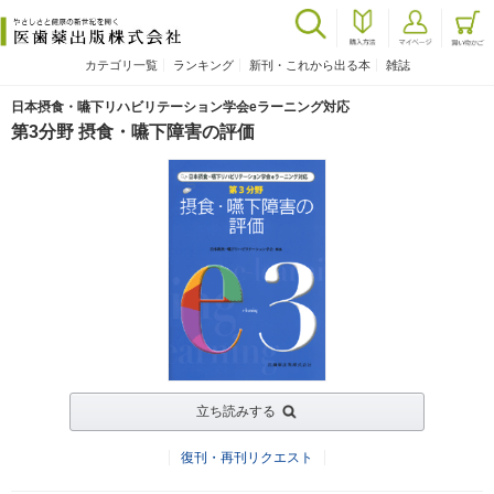
カテゴリ一覧
ランキング
新刊・これから出る本
雑誌
日本摂食・嚥下リハビリテーション学会eラーニング対応
第3分野 摂食・嚥下障害の評価
立ち読みする
復刊・再刊リクエスト