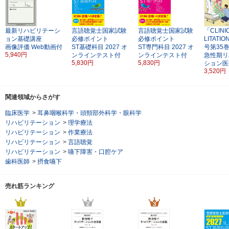
最新リハビリテーシ
言語聴覚士国家試験
言語聴覚士国家試験
「CLINI
ョン基礎講座
必修ポイント
必修ポイント
LITAT
画像評価
Web動画付
ST基礎科目
2027
オ
ST専門科目
2027
オ
号第35
5,940円
ンラインテスト付
ンラインテスト付
急性期リ
5,830円
5,830円
ション医
3,520円
関連領域からさがす
臨床医学
>
耳鼻咽喉科学・頭頸部外科学・眼科学
リハビリテーション
>
理学療法
リハビリテーション
>
作業療法
リハビリテーション
>
言語聴覚
リハビリテーション
>
嚥下障害・口腔ケア
歯科医師
>
摂食嚥下
売れ筋ランキング