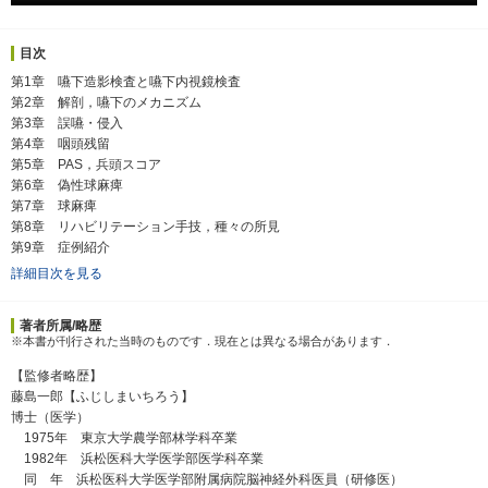
目次
第1章 嚥下造影検査と嚥下内視鏡検査
第2章 解剖，嚥下のメカニズム
第3章 誤嚥・侵入
第4章 咽頭残留
第5章 PAS，兵頭スコア
第6章 偽性球麻痺
第7章 球麻痺
第8章 リハビリテーション手技，種々の所見
第9章 症例紹介
詳細目次を見る
著者所属/略歴
※本書が刊行された当時のものです．現在とは異なる場合があります．
【監修者略歴】
藤島一郎【ふじしまいちろう】
博士（医学）
1975年 東京大学農学部林学科卒業
1982年 浜松医科大学医学部医学科卒業
同 年 浜松医科大学医学部附属病院脳神経外科医員（研修医）