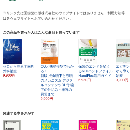
※リンク先は医歯薬出版株式会社のウェブサイトではありません．利用方法等
は各ウェブサイトへお問い合わせください．
この商品を買った人はこんな商品も買っています
ゼロから見直す歯周
CGと機能模型でわか
保険のエンドを変え
エビデン
外科治療
る！
るNiTiハンドファイル
から導く
9,900円
新版
摂食嚥下と誤嚥
HandFlex活用ガイド
治療
6,930円
9,900円
のメカニズム
デジタ
ルコンテンツDL付
嚥
下の仕組み～器官の
異常まで
9,900円
関連する本をさがす