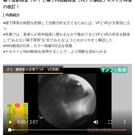
の改訂！
内容紹介
●嚥下障害の病態を把握して治療方針を立てるためには，VFとVEが大変役に立
つ
●本書では，著者らが長年臨床に携わるなかで集めてきたVFとVEの所見を駆使
して“みえない嚥下障害”を“目でみえる”ようにわかりやすく解説した
●Web動画152本，カラー画像332点を収載
●テキストとWeb動画を併用することで，より理解を深められる