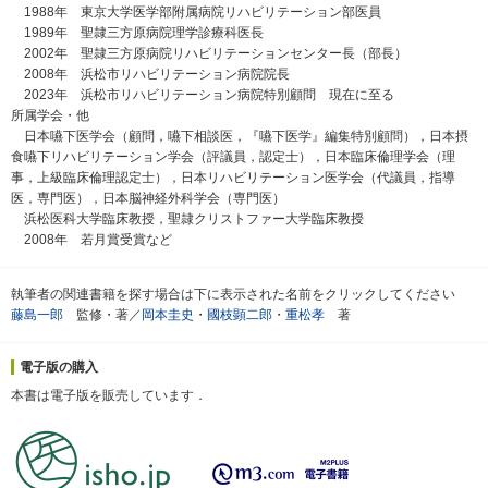
1988年 東京大学医学部附属病院リハビリテーション部医員
1989年 聖隷三方原病院理学診療科医長
2002年 聖隷三方原病院リハビリテーションセンター長（部長）
2008年 浜松市リハビリテーション病院院長
2023年 浜松市リハビリテーション病院特別顧問 現在に至る
所属学会・他
日本嚥下医学会（顧問，嚥下相談医，『嚥下医学』編集特別顧問），日本摂
食嚥下リハビリテーション学会（評議員，認定士），日本臨床倫理学会（理
事，上級臨床倫理認定士），日本リハビリテーション医学会（代議員，指導
医，専門医），日本脳神経外科学会（専門医）
浜松医科大学臨床教授，聖隷クリストファー大学臨床教授
2008年 若月賞受賞など
執筆者の関連書籍を探す場合は下に表示された名前をクリックしてください
藤島一郎
監修・著／
岡本圭史
・
國枝顕二郎
・
重松孝
著
電子版の購入
本書は電子版を販売しています．