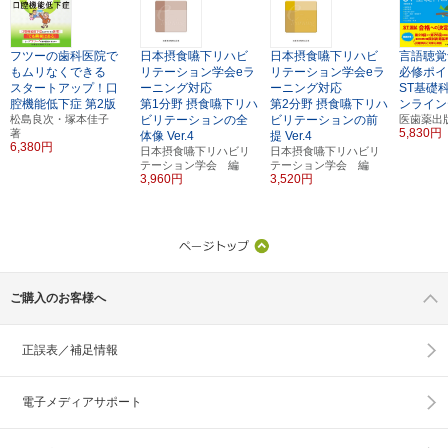
フツーの歯科医院で
日本摂食嚥下リハビ
日本摂食嚥下リハビ
言語聴覚
もムリなくできる
リテーション学会eラ
リテーション学会eラ
必修ポイ
スタートアップ！口
ーニング対応
ーニング対応
ST基礎
腔機能低下症
第2版
第1分野 摂食嚥下リハ
第2分野 摂食嚥下リハ
ンライン
松島良次・塚本佳子
ビリテーションの全
ビリテーションの前
医歯薬出
5,830円
著
体像
Ver.4
提
Ver.4
6,380円
日本摂食嚥下リハビリ
日本摂食嚥下リハビリ
テーション学会 編
テーション学会 編
3,960円
3,520円
ご購入のお客様へ
正誤表／補足情報
電子メディアサポート