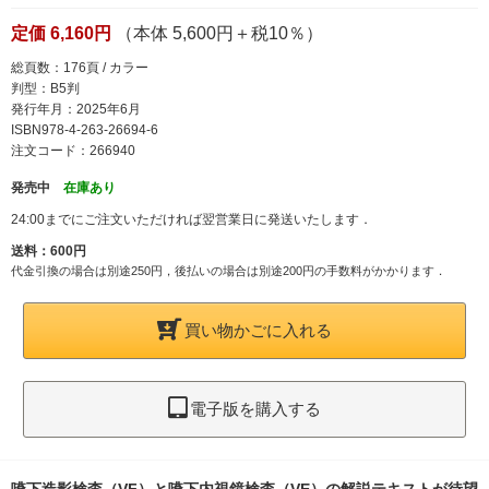
定価 6,160円
（本体 5,600円＋税10％）
総頁数：176頁 / カラー
判型：B5判
発行年月：2025年6月
ISBN978-4-263-26694-6
注文コード：266940
発売中
在庫あり
24:00までにご注文いただければ翌営業日に発送いたします．
送料：600円
代金引換の場合は別途250円，後払いの場合は別途200円の手数料がかかります．
買い物かごに入れる
電子版を購入する
嚥下造影検査（VF）と嚥下内視鏡検査（VE）の解説テキストが待望