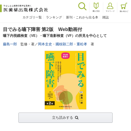
カテゴリ一覧
ランキング
新刊・これから出る本
雑誌
目でみる嚥下障害 第2版 Web動画付
嚥下内視鏡検査（VE）・嚥下造影検査（VF）の所見を中心として
藤島一郎
監修・著／
岡本圭史
・
國枝顕二郎
・
重松孝
著
立ち読みする