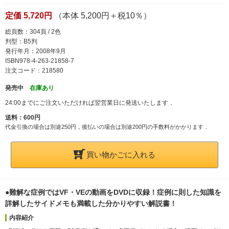
定価 5,720円
（本体 5,200円＋税10％）
総頁数：304頁 / 2色
判型：B5判
発行年月：2008年9月
ISBN978-4-263-21858-7
注文コード：218580
発売中
在庫あり
24:00までにご注文いただければ翌営業日に発送いたします．
送料：600円
代金引換の場合は別途250円，後払いの場合は別途200円の手数料がかかります．
買い物かごに入れる
●難解な症例ではVF・VEの動画をDVDに収録！症例に則した知識を
詳解したサイドメモも満載した分かりやすい解説書！
内容紹介