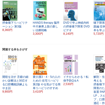
摂食嚥下リハビリテ
HANDS therapy
脳卒
DVDで学ぶ神経内科
嚥下障害
ーション
第3版
中片麻痺上肢の新し
の摂食嚥下障害
DVD
践編
症
8,360円
い治療戦略
ビデオ
本を学ぶ
3,300円
8,140円
5,720円
関連する本をさがす
開咬を治す
舌癖の細
要介護3・4・5の人の
イチからわかる！転
解剖・生
かい診断法と対応す
ための
在宅リハビリ
倒予防Q＆A
考える
2,530円
る口腔機能訓練よも
第2版
やる気がでる簡
摂食嚥下
やま話
単リハビリのすすめ
障害のた
9,900円
3,410円
装置
PA
LP，ス
ブ，口唇
適応・作