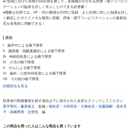
●7領域に分けた実際の50症例を通して，多職種がかかわる摂食・嚥下リハビリ
テーションの臨床を詳しく学ぶことのできる好適書！
●難解な症例では，VF・VEの動画をDVDに収録．また症例に則した知識を詳し
く解説したサイドメモを随所に収載．摂食・嚥下リハビリテーションの最新知
見を多角的に理解できる！
目次
I 脳卒中による嚥下障害
II 脳損傷・低酸素脳症による嚥下障害
III 神経筋疾患による嚥下障害
IV 小児の嚥下障害
V がんによる嚥下障害
VI 歯科・口腔外科疾患による嚥下障害
VII その他の嚥下障害
詳細目次を見る
執筆者の関連書籍を探す場合は下に表示された名前をクリックしてください
里宇明元
・
藤原俊之
監修／
植松宏
・
大田哲生
・
大塚友吉
・
近藤国嗣
・
清水充
子
・
高橋秀寿
・
辻哲也
編
この商品を買った人はこんな商品も買っています